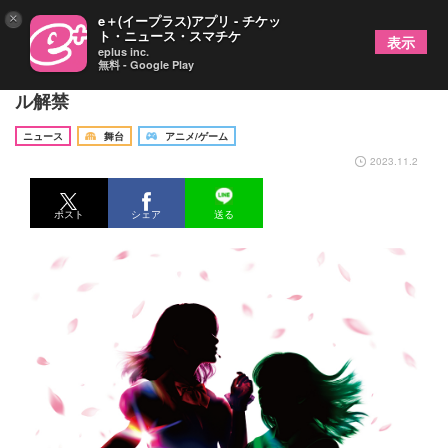
×
e＋(イープラス)アプリ - チケッ
ト・ニュース・スマチケ
表示
eplus inc.
無料 - Google Play
『スクールアイドルミュージカル』メインビジュア
ル解禁
ニュース
舞台
アニメ/ゲーム
2023.11.2
ポスト
シェア
送る