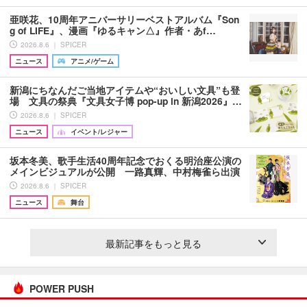
亜咲花、10周年アニバーサリーベストアルバム『Son
g of LIFE』、漫画『ゆるキャン△』作者・あf…
2026.8.6 ｜ SPICER
ニュース
アニメ/ゲーム
新潟にちなんだご当地アイテムや“おいしい文具”も登
場 文具の祭典『文具女子博 pop-up in 新潟2026』…
2026.8.6 ｜ SPICER
ニュース
イベント/レジャー
坂本冬美、歌手生活40周年記念でおくる明治座公演の
メインビジュアルが公開 一路真輝、中村梅雀ら出演
2026.8.6 ｜ SPICER
ニュース
舞台
最新記事をもっと見る
POWER PUSH