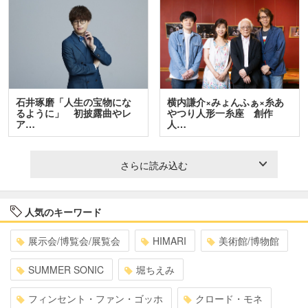
石井琢磨「人生の宝物にな
横内謙介×みょんふぁ×糸あ
るように」 初披露曲やレ
やつり人形一糸座 創作
ア…
人…
さらに読み込む
人気のキーワード
展示会/博覧会/展覧会
HIMARI
美術館/博物館
SUMMER SONIC
堀ちえみ
フィンセント・ファン・ゴッホ
クロード・モネ