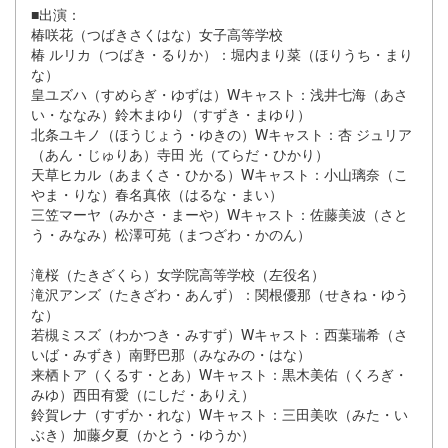
■出演：
椿咲花（つばきさくはな）女子高等学校
椿 ルリカ（つばき・るりか）：堀内まり菜（ほりうち・まり
な）
皇ユズハ（すめらぎ・ゆずは）Wキャスト：浅井七海（あさ
い・ななみ）鈴木まゆり（すずき・まゆり）
北条ユキノ（ほうじょう・ゆきの）Wキャスト：杏 ジュリア
（あん・じゅりあ）寺田 光（てらだ・ひかり）
天草ヒカル（あまくさ・ひかる）Wキャスト：小山璃奈（こ
やま・りな）春名真依（はるな・まい）
三笠マーヤ（みかさ・まーや）Wキャスト：佐藤美波（さと
う・みなみ）松澤可苑（まつざわ・かのん）
滝桜（たきざくら）女学院高等学校（左役名）
滝沢アンズ（たきざわ・あんず）：関根優那（せきね・ゆう
な）
若槻ミスズ（わかつき・みすず）Wキャスト：西葉瑞希（さ
いば・みずき）南野巴那（みなみの・はな）
来栖トア（くるす・とあ）Wキャスト：黒木美佑（くろぎ・
みゆ）西田有愛（にしだ・ありえ）
鈴賀レナ（すずか・れな）Wキャスト：三田美吹（みた・い
ぶき）加藤夕夏（かとう・ゆうか）