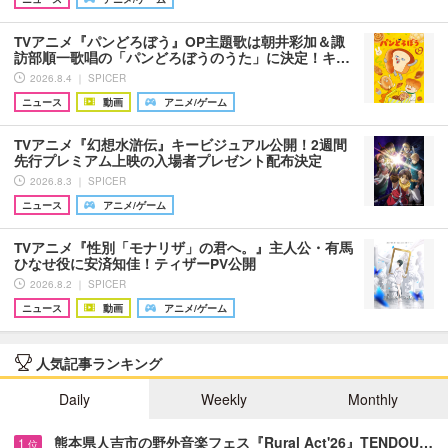
TVアニメ『パンどろぼう』OP主題歌は朝井彩加＆諏
訪部順一歌唱の「パンどろぼうのうた」に決定！キ…
2026.8.4 ｜ SPICER
ニュース
動画
アニメ/ゲーム
TVアニメ『幻想水滸伝』キービジュアル公開！2週間
先行プレミアム上映の入場者プレゼント配布決定
2026.8.3 ｜ SPICER
ニュース
アニメ/ゲーム
TVアニメ『性別「モナリザ」の君へ。』主人公・有馬
ひなせ役に安済知佳！ティザーPV公開
2026.8.2 ｜ SPICER
ニュース
動画
アニメ/ゲーム
人気記事ランキング
Daily
Weekly
Monthly
熊本県人吉市の野外音楽フェス『Rural Act'26』TENDOU…
1
位