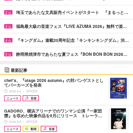
埼玉であらたな文具販売イベントがスタート 『まるっと…
2
位
福島最大級の音楽フェス『LIVE AZUMA 2026』無料で楽…
3
位
『キングダム』連載20周年記念「キンキンキングダム」渋…
4
位
静岡県焼津市であらたな夏フェス『BON BON BON 2026…
5
位
最新記事
chef’s、『utage 2026 autumn』の対バンゲストとし
てパーカーズを発表
2026.8.6 ｜ SPICER
ニュース
音楽
GADORO、横浜アリーナでのワンマン公演『一家団
欒』を収めた映像作品を9月にリリース トレーラ…
2026.8.6 ｜ SPICER
ニュース
動画
音楽