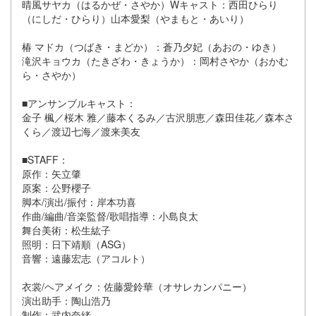
晴風サヤカ（はるかぜ・さやか）Wキャスト：西田ひらり
（にしだ・ひらり）山本愛梨（やまもと・あいり）
椿 マドカ（つばき・まどか）：蒼乃夕妃（あおの・ゆき）
滝沢キョウカ（たきざわ・きょうか）：岡村さやか（おかむ
ら・さやか）
■アンサンブルキャスト：
金子 楓／桜木 雅／藤本くるみ／古沢朋恵／森田佳花／森本さ
くら／渡辺七海／渡来美友
■STAFF：
原作：矢立肇
原案：公野櫻子
脚本/演出/振付：岸本功喜
作曲/編曲/音楽監督/歌唱指導：小島良太
舞台美術：松生紘子
照明：日下靖順（ASG）
音響：遠藤宏志（アコルト）
衣裳/ヘアメイク：佐藤愛鈴華（オサレカンパニー）
演出助手：陶山浩乃
制作：武内奈緒