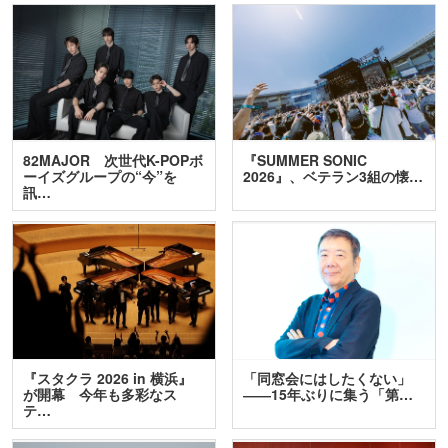
82MAJOR 次世代K-POPボ
『SUMMER SONIC
ーイズグループの“今”を
2026』、ベテラン3組の懐…
訊…
『スタクラ 2026 in 横浜』
「同窓会にはしたくない」
が開幕 今年も多彩なス
――15年ぶりに集う「第…
テ…