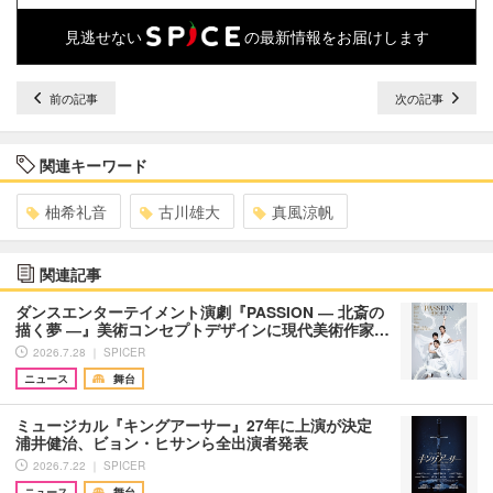
見逃せない
の最新情報をお届けします
前の記事
次の記事
関連キーワード
柚希礼音
古川雄大
真風涼帆
関連記事
ダンスエンターテイメント演劇『PASSION ― 北斎の
描く夢 ―』美術コンセプトデザインに現代美術作家…
2026.7.28 ｜ SPICER
ニュース
舞台
ミュージカル『キングアーサー』27年に上演が決定
浦井健治、ビョン・ヒサンら全出演者発表
2026.7.22 ｜ SPICER
ニュース
舞台