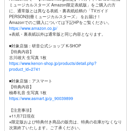
ミュージカルスターズ Amazon限定表紙版」をご購入の方
に、通常版とは異なる表紙・裏表紙絵柄の「TVガイド
PERSON別冊ミュージカルスターズ」 をお届け！
Amazonでのご購入については下記HPをご覧ください。
https://www.amazon.co.jp/
※表紙・裏表紙以外は通常版と同じ内容となります。
■対象店舗：研音公式ショップ K-SHOP
【特典内容】
古川雄大 生写真 1枚
https://www.kenon-shop.jp/products/detail.php?
product_id=2741
■対象店舗：アスマート
【特典内容】
柚希礼音 生写真 1枚
https://www.asmart.jp/p_90039899
【注意事項】
※11月7日現在
※限定版および特典付き商品の販売は、特典の在庫がなくなり
次第終了いたします。ご了承ください。