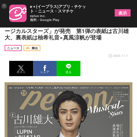
×
e＋(イープラス)アプリ - チケッ
ト・ニュース・スマチケ
表示
eplus inc.
無料 - Google Play
ミュージカル作品にフィーチャーした新雑誌「ミュ
ージカルスターズ」が発売 第1弾の表紙は古川雄
大、裏表紙は柚希礼音×真風涼帆が登場
ニュース
舞台
2023.11.7
ポスト
シェア
送る