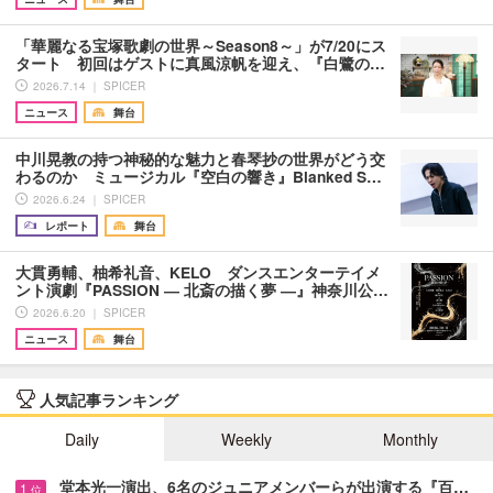
「華麗なる宝塚歌劇の世界～Season8～」が7/20にス
タート 初回はゲストに真風涼帆を迎え、『白鷺の…
2026.7.14 ｜ SPICER
ニュース
舞台
中川晃教の持つ神秘的な魅力と春琴抄の世界がどう交
わるのか ミュージカル『空白の響き』Blanked S…
2026.6.24 ｜ SPICER
レポート
舞台
大貫勇輔、柚希礼音、KELO ダンスエンターテイメ
ント演劇『PASSION ― 北斎の描く夢 ―』神奈川公…
2026.6.20 ｜ SPICER
ニュース
舞台
人気記事ランキング
Daily
Weekly
Monthly
堂本光一演出、6名のジュニアメンバーらが出演する『百…
1
位