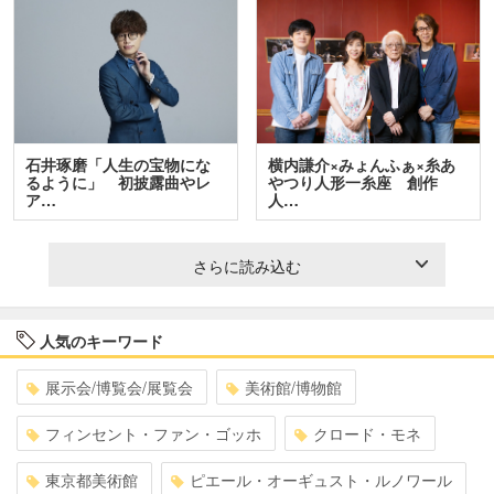
石井琢磨「人生の宝物にな
横内謙介×みょんふぁ×糸あ
るように」 初披露曲やレ
やつり人形一糸座 創作
ア…
人…
さらに読み込む
人気のキーワード
展示会/博覧会/展覧会
美術館/博物館
フィンセント・ファン・ゴッホ
クロード・モネ
東京都美術館
ピエール・オーギュスト・ルノワール