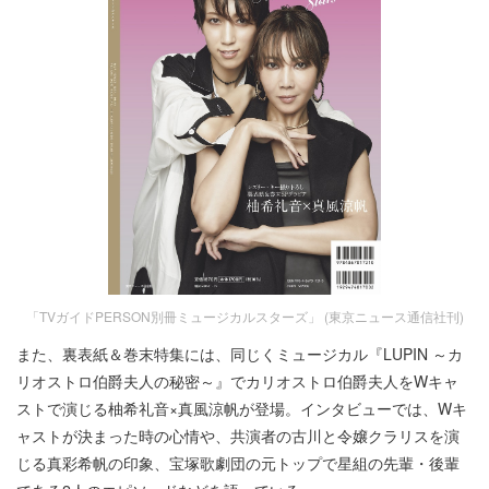
「TVガイドPERSON別冊ミュージカルスターズ」 (東京ニュース通信社刊)
また、裏表紙＆巻末特集には、同じくミュージカル『LUPIN ～カ
リオストロ伯爵夫人の秘密～』でカリオストロ伯爵夫人をWキャ
ストで演じる柚希礼音×真風涼帆が登場。インタビューでは、Wキ
ャストが決まった時の心情や、共演者の古川と令嬢クラリスを演
じる真彩希帆の印象、宝塚歌劇団の元トップで星組の先輩・後輩