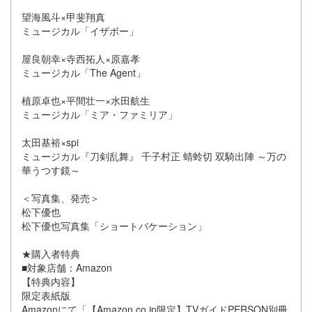
望海風斗×甲斐翔真
ミュージカル「イザボー」
屋良朝幸×寺西拓人×原嘉孝
ミュージカル「The Agent」
植原卓也×平間壮一×水田航生
ミュージカル「ミア・ファミリア」
太田基裕×spi
ミュージカル『刀剣乱舞』 千子村正 蜻蛉切 双騎出陣 ～万の
華うつす鏡～
＜写真集、発売＞
松下優也
松下優也写真集「ショートバケーション」
★購入者特典
■対象店舗：Amazon
【特典内容】
限定表紙版
Amazonにて「【Amazon.co.jp限定】TVガイドPERSON別冊