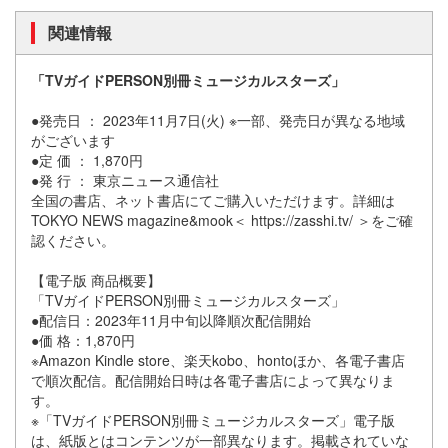
関連情報
「TVガイドPERSON別冊ミュージカルスターズ」
●発売日 ： 2023年11月7日(火) ※一部、発売日が異なる地域
がございます
●定 価 ： 1,870円
●発 行 ： 東京ニュース通信社
全国の書店、ネット書店にてご購入いただけます。詳細は
TOKYO NEWS magazine&mook＜ https://zasshi.tv/ ＞をご確
認ください。
【電子版 商品概要】
「TVガイドPERSON別冊ミュージカルスターズ」
●配信日：2023年11月中旬以降順次配信開始
●価 格：1,870円
※Amazon Kindle store、楽天kobo、hontoほか、各電子書店
で順次配信。配信開始日時は各電子書店によって異なりま
す。
※「TVガイドPERSON別冊ミュージカルスターズ」電子版
は、紙版とはコンテンツが一部異なります。掲載されていな