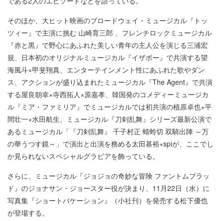
である2人のエピソードなどを語っている。
そのほか、大ヒット映画のブロードウェイ・ミュージカル『トッ
ツィー』で主演に挑む 山崎育三郎 、フレンチロックミュージカル
『赤と黒』で野心にあふれた美しい青年の主人公を演じる三浦宏
規、日本初のオリジナルミュージカル『イザボー』で共演する望
海風斗×甲斐翔真、エンターテインメント性にあふれた歌やダン
ス、アクションが盛り込まれたミュージカル『The Agent』で共演
する屋良朝幸×寺西拓人×原嘉孝、韓国発のコメディーミュージカ
ル『ミア・ファミリア』でミュージカルでは初共演の植原卓也×平
間壮一×水田航生、ミュージカル『刀剣乱舞』シリーズ最新公演で
あるミュージカル「『刀剣乱舞』 千子村正 蜻蛉切 双騎出陣 ～万
の華うつす鏡～」で演出と出演を務める太田基裕×spiが、ここでし
か見られないスペシャルグラビアを飾っている。
さらに、ミュージカル『ジョジョの奇妙な冒険 ファントムブラッ
ド』のジョナサン・ジョースター役が決まり、11月22日（水）に
写真集『ショートバケーション』（小社刊）を発売する松下優也
が登場する。