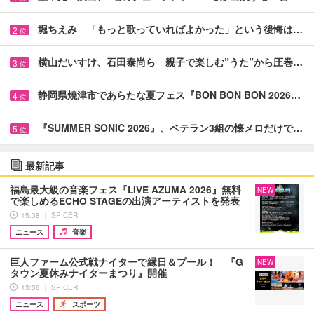
堀ちえみ 「もっと歌っていればよかった」という後悔は…
2
位
横山だいすけ、石田泰尚ら 親子で楽しむ”うた”から圧巻…
3
位
静岡県焼津市であらたな夏フェス『BON BON BON 2026…
4
位
『SUMMER SONIC 2026』、ベテラン3組の懐メロだけで…
5
位
最新記事
福島最大級の音楽フェス『LIVE AZUMA 2026』無料
NEW
で楽しめるECHO STAGEの出演アーティストを発表
15:38 ｜ SPICER
ニュース
音楽
巨人ファーム公式戦ナイターで縁日＆プール！ 『G
NEW
タウン夏休みナイターまつり』開催
13:36 ｜ SPICER
ニュース
スポーツ