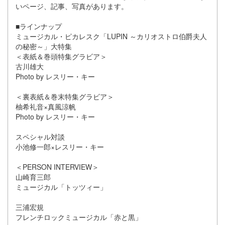
いページ、記事、写真があります。
■ラインナップ
ミュージカル・ピカレスク「LUPIN ～カリオストロ伯爵夫人
の秘密～」大特集
＜表紙＆巻頭特集グラビア＞
古川雄大
Photo by レスリー・キー
＜裏表紙＆巻末特集グラビア＞
柚希礼音×真風涼帆
Photo by レスリー・キー
スペシャル対談
小池修一郎×レスリー・キー
＜PERSON INTERVIEW＞
山崎育三郎
ミュージカル「トッツィー」
三浦宏規
フレンチロックミュージカル「赤と黒」