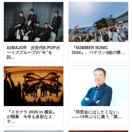
82MAJOR 次世代K-POPボ
『SUMMER SONIC
ーイズグループの“今”を
2026』、ベテラン3組の懐…
訊…
『スタクラ 2026 in 横浜』
「同窓会にはしたくない」
が開幕 今年も多彩なス
――15年ぶりに集う「第…
テ…