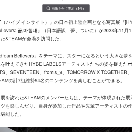
画像を全て表示（3件）
GHT（ハイブ インサイト）』の日本初上陸企画となる写真展『[HYBE 
am Believers: 꿈,마침내』（日本語訳：夢、ついに）が2023年11
た&TEAMが会場を訪問した。
dream Believers」をテーマに、スターになるという大きな
を叶えてきたHYBE LABELSアーティストたちの姿を捉えた
、SEVENTEEN、fromis_9、TOMORROW X TOGETHER
&TEAMの計7組総勢54名のコンテンツを楽しむことができる。
展を訪れた&TEAMのメンバーたちは、テーマが体現された展
ンツを楽しんだり、自身が参加した作品や先輩アーティストの
を堪能した。