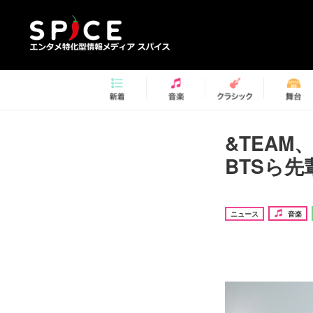
&TEAM
BTSら
ニュース
音楽