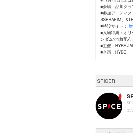
■会場：品川グラ
■参加アーティスト：
SSERAFIM、&T
■特設サイト：
ht
■入場特典：オリ
ンダムで1枚配布
■主催：HYBE JA
■企画：HYBE
SPICER
S
SP
エ