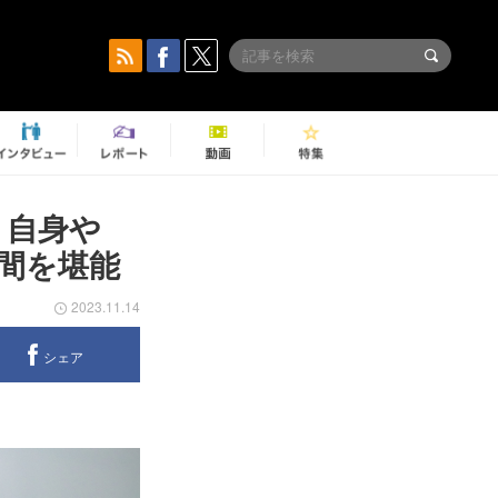
問 自身や
間を堪能
2023.11.14
シェア