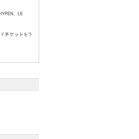
HYPEN、LE
ード
をラ