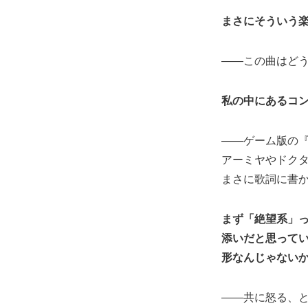
まさにそういう
――この曲はど
私の中にあるコ
――ゲーム版の
アーミヤやドク
まさに歌詞に書
まず「絶望系」
添いだと思って
形なんじゃない
――共に怒る、