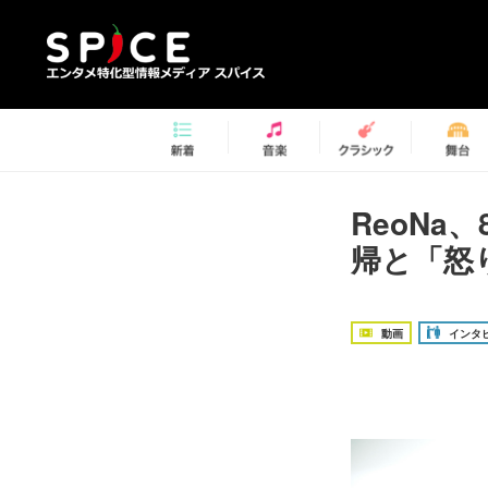
ReoNa
帰と「怒
動画
インタ