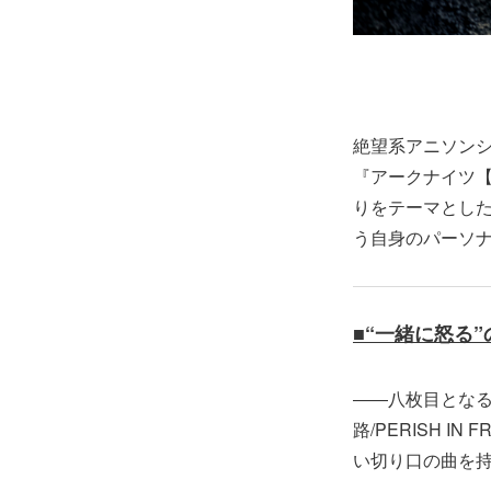
絶望系アニソンシン
『アークナイツ【冬
りをテーマとし
う自身のパーソナ
■“一緒に怒る
――八枚目となる
路/PERISH 
い切り口の曲を