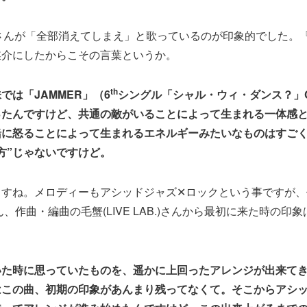
aさんが「全部消えてしまえ」と歌っているのが印象的でした。
媒介にしたからこその言葉というか。
th
では「JAMMER」（6
シングル「シャル・ウィ・ダンス？」
ったんですけど、共通の敵がいることによって生まれる一体感
緒に怒ることによって生まれるエネルギーみたいなものはすご
方”じゃないですけど。
ますね。メロディーもアシッドジャズ✕ロックという事ですが、
B.)さん、作曲・編曲の毛蟹(LIVE LAB.)さんから最初に来た時の
いた時に思っていたものを、遥かに上回ったアレンジが出来て
はこの曲、初期の印象があんまり残ってなくて。そこからアシッ