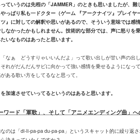
っていうのは先程の「JAMMER」のときも思いましたが、難
やっぱり私も一ドクター（ゲーム 『アークナイツ』プレイヤ
イツ』に対しての解釈や思いがあるので、そういう意味では感
労しなかったかもしれません。技術的な部分では、声に怒りを
みたいなものはあったと思います。
、「なぁ どうすりゃいいんだよ」って歌い出しが甘い声の出
もそれがだんだんサビに向かって強い感情を乗せるようになっ
感がある歌い方をしてるなと思って。
りを加速させていってるというのはあると思います。
ーワード「軍歌」、そして「アニメエンディング曲」へ
のは「di-li-pa-pa du-pa-pa」というスキャット的に繰り
から決まっていたんですか？