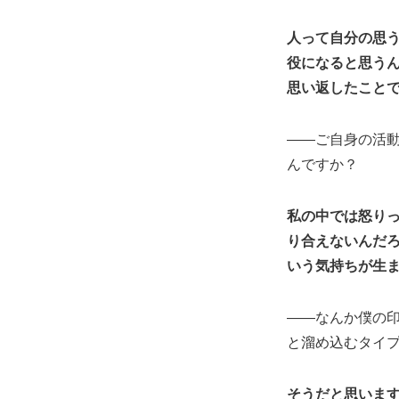
人って自分の思う
役になると思う
思い返したこと
――ご自身の活動
んですか？
私の中では怒り
り合えないんだ
いう気持ちが生
――なんか僕の印
と溜め込むタイ
そうだと思いま