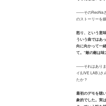
――そのReoN
のストーリーを
怒り、という意味
ういう曲ではあ
向に向かって一
て。“敵の敵は味
――それはあり
イ(LIVE LA
たか？
最初のデモを聴
象的でした。実