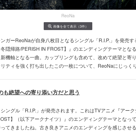
ReoNa
画像を全て表示（3件）
ガーReoNaが自身八枚目となるシングル「R.I.P.」を発売す
隠帰路/PERISH IN FROST】』のエンディングテーマと
た新機軸となる一曲。カップリングも含めて、改めて絶望と寄
リティを強く打ち出したこの一枚について、ReoNaにじっく
”のも絶望への寄り添い方だと思う
シングル「R.I.P.」が発売されます。これはTVアニメ『アー
IN FROST】（以下アークナイツ）』のエンディングテーマとな
持ってきましたね。古き良きアニメのエンディングを感じさせ