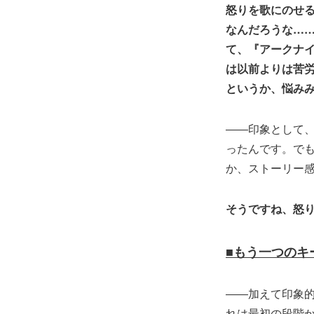
怒りを歌にのせる
なんだろうな……
て、『アークナ
は以前よりは苦
というか、悩み
――印象として
ったんです。で
か、ストーリー
そうですね、怒
■もう一つのキ
――加えて印象的な
れは最初の段階