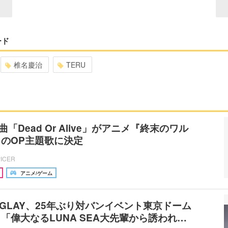
ード
椎名慶治
TERU
曲「Dead Or Alive」がアニメ『終末のワル
のOP主題歌に決定
PICER
アニメ/ゲーム
A×GLAY、25年ぶり対バンイベント東京ドーム
「偉大なるLUNA SEA大先輩から誘われ…