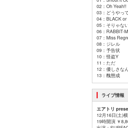
02：Oh Yeah!!
03：どうやっ
04：BLACK or
05：そりゃな
06：RABBIT-MA
07：Miss Regr
08：ジレル
09：予告状
10：怪盗Y
11：ただ
12：優しさな
13：醜態成
ライブ情報
エアトリ prese
12月16日(土
19時開演 ￥8,8
出演：SURFA