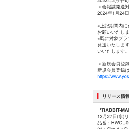
2023年2月中旬
＜会報誌発送
2024年1月2
※上記期間内
お願いいたし
※既に対象プラン
発送いたしま
いいたします
＜新規会員登
新規会員登録は
https://www.yo
リリース情
『RABBIT-MAN
12月27日(水)
品番：HWCL-00
01：Shout it Ou