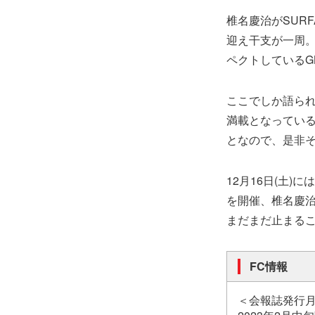
椎名慶治がSUR
迎え干支が一周。
ペクトしているG
ここでしか語ら
満載となっている
となので、是非
12月16日(土)
を開催、椎名慶治ソ
まだまだ止まるこ
FC情報
＜会報誌発行