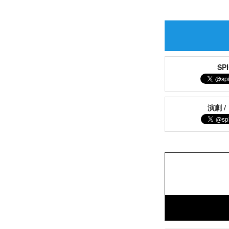
S
演劇 /