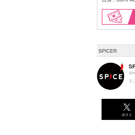
SPICER
S
SP
エ
ポスト