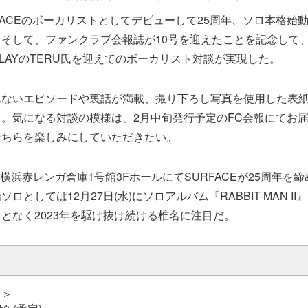
FACEのボーカリストとしてデビューして25周年、ソロ本格始動
そして、ファンクラブ会報誌が10号を迎えたことを記念して
LAYのTERU氏を迎えてのボーカリスト対談が実現した。
れないエピソードや裏話が満載、撮り下ろし写真を使用した表
。気になる対談の模様は、2月中旬発行予定のFC会報にてお
そちらを楽しみにしていただきたい。
には横浜赤レンガ倉庫1号館3FホールにてSURFACEが25周年を
ロとしては12月27日(水)にソロアルバム『RABBIT-MAN I
となく2023年を駆け抜け続ける椎名に注目だ。
月＞