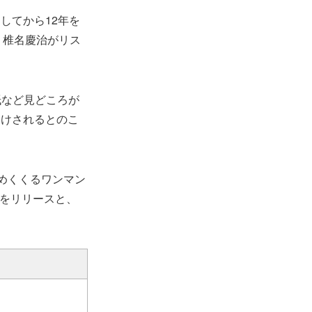
してから12年を
、椎名慶治がリス
紙など見どころが
届けされるとのこ
締めくくるワンマン
I』をリリースと、