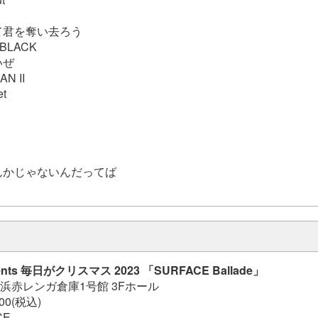
て君を奪い去ろう
 BLACK
いぜ
N II
et
んかじゃないんだってば
nts 毎日がクリスマス 2023 「SURFACE Ballade」
)横浜赤レンガ倉庫1号館 3Fホール
00(税込)
CE