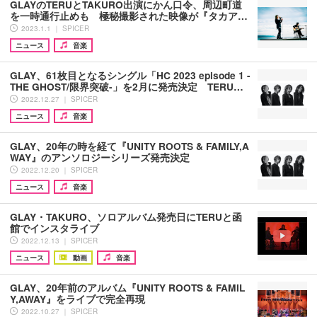
GLAYのTERUとTAKURO出演にかん口令、周辺町道
を一時通行止めも 極秘撮影された映像が『タカア…
2023.1.1 ｜ SPICER
ニュース
音楽
GLAY、61枚目となるシングル「HC 2023 episode 1 -
THE GHOST/限界突破-」を2月に発売決定 TERU…
2022.12.27 ｜ SPICER
ニュース
音楽
GLAY、20年の時を経て『UNITY ROOTS & FAMILY,A
WAY』のアンソロジーシリーズ発売決定
2022.12.20 ｜ SPICER
ニュース
音楽
GLAY・TAKURO、ソロアルバム発売日にTERUと函
館でインスタライブ
2022.12.13 ｜ SPICER
ニュース
動画
音楽
GLAY、20年前のアルバム『UNITY ROOTS & FAMIL
Y,AWAY』をライブで完全再現
2022.10.27 ｜ SPICER