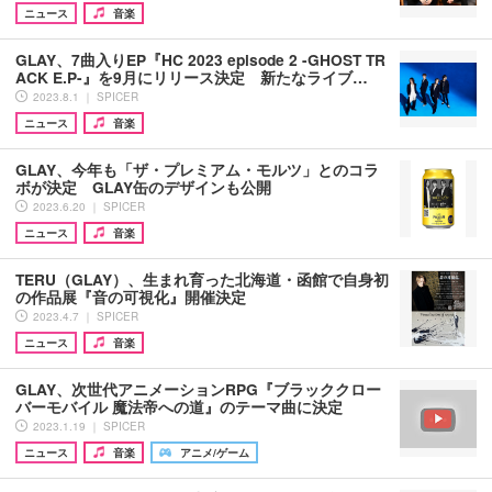
ニュース
音楽
GLAY、7曲入りEP『HC 2023 episode 2 -GHOST TR
ACK E.P-』を9月にリリース決定 新たなライブ…
2023.8.1 ｜ SPICER
ニュース
音楽
GLAY、今年も「ザ・プレミアム・モルツ」とのコラ
ボが決定 GLAY缶のデザインも公開
2023.6.20 ｜ SPICER
ニュース
音楽
TERU（GLAY）、生まれ育った北海道・函館で自身初
の作品展『音の可視化』開催決定
2023.4.7 ｜ SPICER
ニュース
音楽
GLAY、次世代アニメーションRPG『ブラッククロー
バーモバイル 魔法帝への道』のテーマ曲に決定
2023.1.19 ｜ SPICER
ニュース
音楽
アニメ/ゲーム