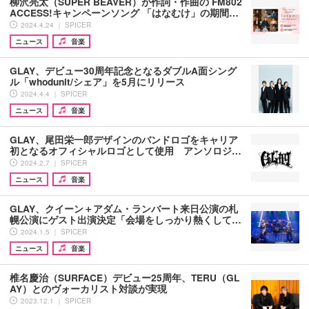
柳沢亮太（SUPER BEAVER）が作詞・作曲の FM802
ACCESS!キャンペーンソング 「はなむけ」の期間…
2024.4.24 ｜ SPICER
ニュース
音楽
GLAY、デビュー30周年記念となるダブルA面シング
ル「whodunit/シェア」を5月にリリース
2024.4.4 ｜ SPICER
ニュース
音楽
GLAY、尾田栄一郎デザインのバンドロゴをキャリア
初となるオフィシャルロゴとして使用 アンソロジ…
2024.2.7 ｜ SPICER
ニュース
音楽
GLAY、クイーン＋アダム・ランバート来日公演の札
幌公演にゲスト出演決定「会場をしっかり熱くして…
2024.1.5 ｜ SPICER
ニュース
音楽
椎名慶治（SURFACE）デビュー25周年、TERU（GL
AY）とのヴォーカリスト対談が実現
2023.12.1 ｜ SPICER