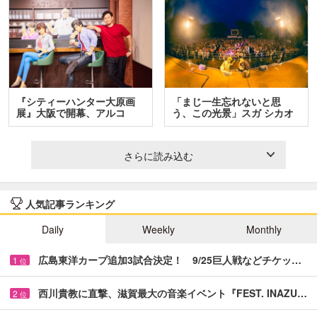
『シティーハンター大原画
「まじ一生忘れないと思
展』大阪で開幕、アルコ
う、この光景」スガ シカオ
＆…
と…
さらに読み込む
人気記事ランキング
Daily
Weekly
Monthly
広島東洋カープ追加3試合決定！ 9/25巨人戦などチケッ…
1
位
西川貴教に直撃、滋賀最大の音楽イベント『FEST. INAZU…
2
位