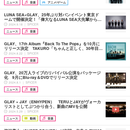
ニュース
音楽
アニメ/ゲーム
LUNA SEA×GLAY、25年ぶり対バンイベント東京ド
ームで開催決定！「偉大なるLUNA SEA大先輩から…
2024.9.18 ｜ SPICER
ニュース
音楽
GLAY、17th Album『Back To The Pops』を10月に
リリース決定 TAKURO「ちゃんと正しく、30年目…
2024.8.22 ｜ SPICER
ニュース
音楽
GLAY、20万人ライブのリバイバル公演をパッケージ
化 9月にBlu-ray＆DVDでリリース決定
2024.8.1 ｜ SPICER
ニュース
音楽
GLAY × JAY（ENHYPEN） TERUとJAYがヴォーカ
リストとしてぶつかり合う、新曲のMVを公開
2024.5.29 ｜ SPICER
ニュース
動画
音楽