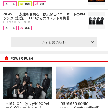
ニュース
動画
音楽
GLAY、「永遠を名乗る一秒」がセイコーマートのCM
ソングに決定 TERUからのコメントも到着
2022.10.24 ｜ SPICER
ニュース
音楽
さらに読み込む
POWER PUSH
82MAJOR 次世代K-POPボ
『SUMMER SONIC
ーイズグループの“今”を
2026』、ベテラン3組の懐…