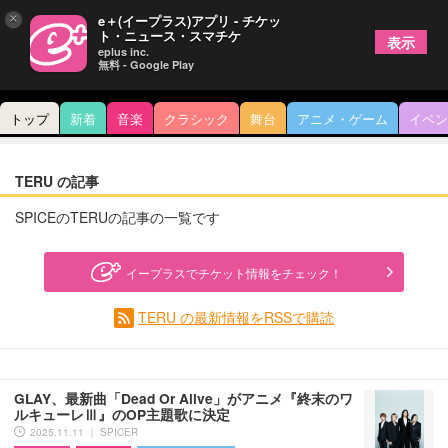
×
e＋(イープラス)アプリ - チケッ
ト・ニュース・スマチケ
表示
eplus inc.
無料 - Google Play
トップ
新着
音楽
クラシック
舞台
アニメ・ゲーム
イベン
TERU の記事
SPICEのTERUの記事の一覧です
イープラスでチケット情報をチェック！
TERU の最新情報をRSSで購読
GLAY、最新曲「Dead Or Alive」がアニメ『終末のワ
ルキューレⅢ』のOP主題歌に決定
2025.11.11 ｜ SPICER