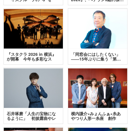
訊…
『スタクラ 2026 in 横浜』
「同窓会にはしたくない」
が開幕 今年も多彩なス
――15年ぶりに集う「第…
テ…
石井琢磨「人生の宝物にな
横内謙介×みょんふぁ×糸あ
るように」 初披露曲やレ
やつり人形一糸座 創作
ア…
人…