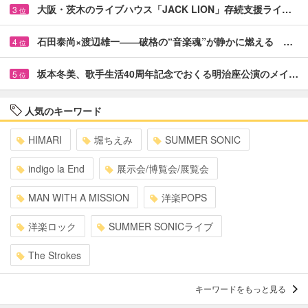
大阪・茨木のライブハウス「JACK LION」存続支援ライ…
3
位
石田泰尚×渡辺雄一――破格の“音楽魂”が静かに燃える …
4
位
坂本冬美、歌手生活40周年記念でおくる明治座公演のメイ…
5
位
人気のキーワード
HIMARI
堀ちえみ
SUMMER SONIC
indigo la End
展示会/博覧会/展覧会
MAN WITH A MISSION
洋楽POPS
洋楽ロック
SUMMER SONICライブ
The Strokes
キーワードをもっと見る