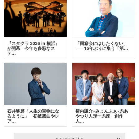
『スタクラ 2026 in 横浜』
「同窓会にはしたくない」
が開幕 今年も多彩なス
――15年ぶりに集う「第…
テ…
石井琢磨「人生の宝物にな
横内謙介×みょんふぁ×糸あ
るように」 初披露曲やレ
やつり人形一糸座 創作
ア…
人…