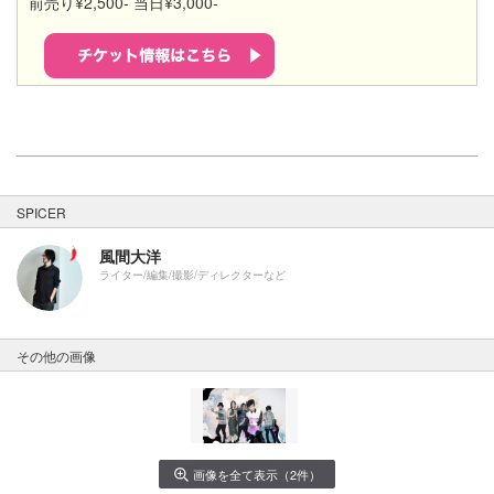
前売り¥2,500- 当日¥3,000-
SPICER
風間大洋
ライター/編集/撮影/ディレクターなど
その他の画像
画像を全て表示（2件）