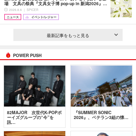
場 文具の祭典『文具女子博 pop-up in 新潟2026』…
2026.8.6 ｜ SPICER
ニュース
イベント/レジャー
最新記事をもっと見る
POWER PUSH
82MAJOR 次世代K-POPボ
『SUMMER SONIC
ーイズグループの“今”を
2026』、ベテラン3組の懐…
訊…