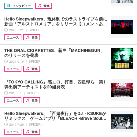
インタビュー
音楽
Hello Sleepwalkers、現体制でのラストライブを前に
新曲「アルストロメリア」をリリース【コメントあ…
2023.7.21 ｜ SPICER
ニュース
音楽
THE ORAL CIGARETTES、新曲「MACHINEGUN」
のリリースを発表
2021.9.16 ｜ SPICER
ニュース
音楽
『TOKYO CALLING』感エロ、打首、四星球ら 第1
弾出演アーティストを20組発表
2018.5.1 ｜ SPICER
ニュース
音楽
Hello Sleepwalkers、「百鬼夜行」をDJ・KSUKEが
リミックス ゲームアプリ『BLEACH -Brave Soul…
2017.7.26 ｜ SPICER+
ニュース
音楽