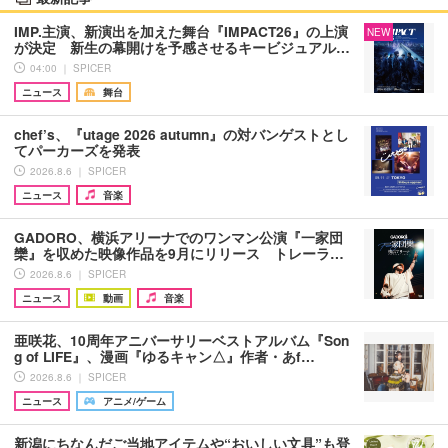
IMP.主演、新演出を加えた舞台『IMPACT26』の上演
NEW
が決定 新生の幕開けを予感させるキービジュアル…
04:00 ｜ SPICER
ニュース
舞台
chef’s、『utage 2026 autumn』の対バンゲストとし
てパーカーズを発表
2026.8.6 ｜ SPICER
ニュース
音楽
GADORO、横浜アリーナでのワンマン公演『一家団
欒』を収めた映像作品を9月にリリース トレーラ…
2026.8.6 ｜ SPICER
ニュース
動画
音楽
亜咲花、10周年アニバーサリーベストアルバム『Son
g of LIFE』、漫画『ゆるキャン△』作者・あf…
2026.8.6 ｜ SPICER
ニュース
アニメ/ゲーム
新潟にちなんだご当地アイテムや“おいしい文具”も登