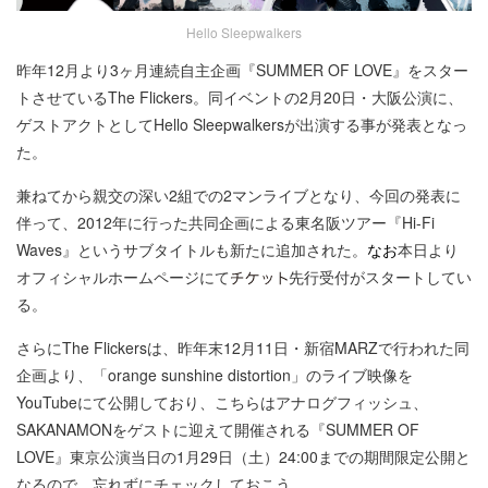
Hello Sleepwalkers
昨年12月より3ヶ月連続自主企画『SUMMER OF LOVE』をスター
トさせているThe Flickers。同イベントの2月20日・大阪公演に、
ゲストアクトとしてHello Sleepwalkersが出演する事が発表となっ
た。
兼ねてから親交の深い2組での2マンライブとなり、今回の発表に
伴って、2012年に行った共同企画による東名阪ツアー『Hi-Fi
Waves』というサブタイトルも新たに追加された。
なお
本日より
オフィシャルホームページにて
先行受付がスタートしてい
る。
さらにThe Flickersは、昨年末12月11日・新宿MARZで行われた同
企画より、「orange sunshine distortion」のライブ映像を
YouTubeにて公開しており、こちらはアナログフィッシュ、
SAKANAMONをゲストに迎えて開催される『SUMMER OF
LOVE』東京公演当日の1月29日（土）24:00までの期間限定公開と
なるので、忘れずにチェックしておこう。