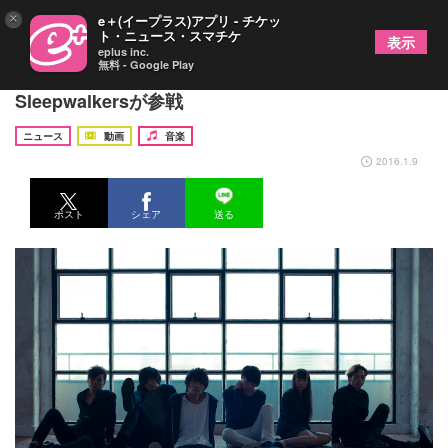
×
e＋(イープラス)アプリ - チケッ
ト・ニュース・スマチケ
表示
eplus inc.
無料 - Google Play
The Flickers自主企画・大阪公演にHello
Sleepwalkersが参戦
ニュース
動画
音楽
2016.1.9
ポスト
シェア
送る