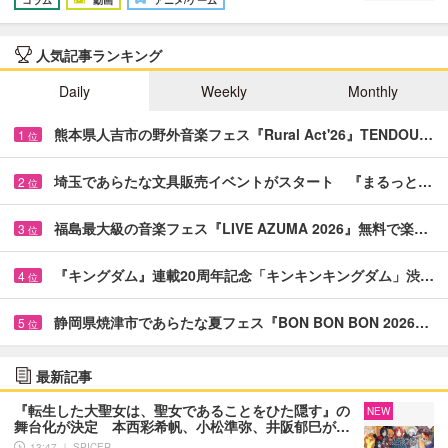
コラム
動画
アニメ/ゲーム
人気記事ランキング
Daily
Weekly
Monthly
熊本県人吉市の野外音楽フェス『Rural Act'26』TENDOU…
1
位
埼玉であらたな文具販売イベントがスタート 『まるっと…
2
位
福島最大級の音楽フェス『LIVE AZUMA 2026』無料で楽…
3
位
『キングダム』連載20周年記念「キンキンキングダム」渋…
4
位
静岡県焼津市であらたな夏フェス『BON BON BON 2026…
5
位
最新記事
『転生した大聖女は、聖女であることをひた隠す』の
NEW
舞台化が決定 本西彩希帆、小松準弥、井阪郁巳が…
13:47 ｜ SPICER