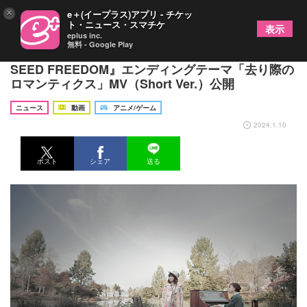
×
e＋(イープラス)アプリ - チケッ
ト・ニュース・スマチケ
表示
eplus inc.
無料 - Google Play
See-Saw、約19年ぶりの新曲『機動戦士ガンダム
SEED FREEDOM』エンディングテーマ「去り際の
ロマンティクス」MV（Short Ver.）公開
ニュース
動画
アニメ/ゲーム
2024.1.10
ポスト
シェア
送る