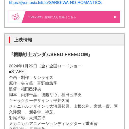
https://jvcmusic.lnk.to/SARIGIWA-NO-ROMANTICS
「See-Saw」お気に入り登録はこちら
上映情報
『機動戦士ガンダムSEED FREEDOM』
2024年1月26日（金）全国ロードショー
■STAFF：
企画・制作：サンライズ
原作：矢立肇、富野由悠季
監督：福田己津央
脚本：両澤千晶、後藤リウ、福田己津央
キャラクターデザイン：平井久司
メカニカルデザイン：大河原邦男、山根公利、宮武一貴、阿
久津潤一、新谷学、禅芝、
射尾卓弥、大河広行
メカニカルアニメーションディレクター：重田智