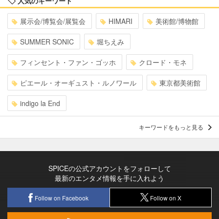
人気のキーワード
展示会/博覧会/展覧会
HIMARI
美術館/博物館
SUMMER SONIC
堀ちえみ
フィンセント・ファン・ゴッホ
クロード・モネ
ピエール・オーギュスト・ルノワール
東京都美術館
indigo la End
キーワードをもっと見る
SPICEの公式アカウントをフォローして
最新のエンタメ情報を手に入れよう
Follow on Facebook
Follow on X