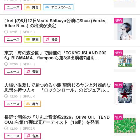
ニュース
舞台
アニメ/ゲーム
[ kei ]の8月12日Veats Shibuya公演にShou (Verde/,
NEW
Alice Nine.) の出演が決定
12:31 ｜ SPICER
ニュース
動画
音楽
東京「海の森公園」で開催の『TOKYO ISLAND 202
NEW
6』BIGMAMA、flumpoolら第3弾出演者7組を…
12:00 ｜ SPICER
ニュース
音楽
力強い眼差しで見つめる小瀧 望演じるヤンと対照的な
NEW
思想を持つ人々 『ロックンロール』のビジュアル…
12:00 ｜ SPICER
ニュース
舞台
長野で開催の『りんご音楽祭2026』Olive Oil、TEND
NEW
OUJIら第11弾出演アーティスト（16組）を発表
12:00 ｜ SPICER
ニュース
音楽