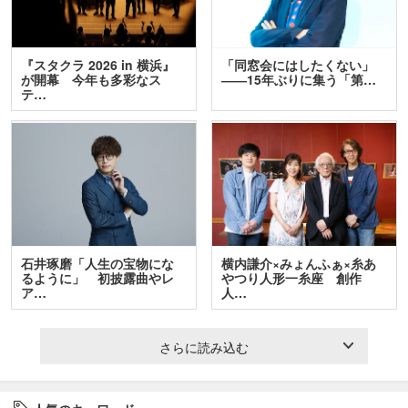
『スタクラ 2026 in 横浜』
「同窓会にはしたくない」
が開幕 今年も多彩なス
――15年ぶりに集う「第…
テ…
石井琢磨「人生の宝物にな
横内謙介×みょんふぁ×糸あ
るように」 初披露曲やレ
やつり人形一糸座 創作
ア…
人…
さらに読み込む