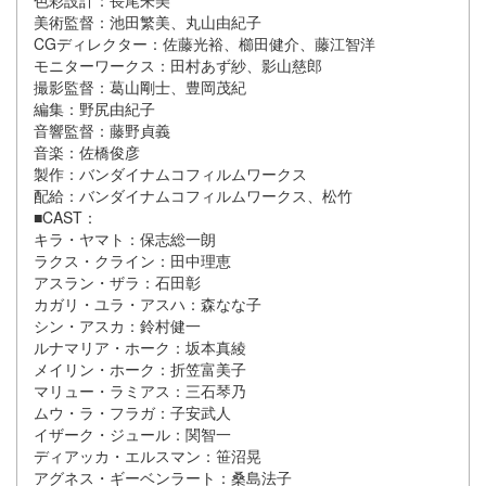
色彩設計：長尾朱美
美術監督：池田繁美、丸山由紀子
CGディレクター：佐藤光裕、櫛田健介、藤江智洋
モニターワークス：田村あず紗、影山慈郎
撮影監督：葛山剛士、豊岡茂紀
編集：野尻由紀子
音響監督：藤野貞義
音楽：佐橋俊彦
製作：バンダイナムコフィルムワークス
配給：バンダイナムコフィルムワークス、松竹
■CAST：
キラ・ヤマト：保志総一朗
ラクス・クライン：田中理恵
アスラン・ザラ：石田彰
カガリ・ユラ・アスハ：森なな子
シン・アスカ：鈴村健一
ルナマリア・ホーク：坂本真綾
メイリン・ホーク：折笠富美子
マリュー・ラミアス：三石琴乃
ムウ・ラ・フラガ：子安武人
イザーク・ジュール：関智一
ディアッカ・エルスマン：笹沼晃
アグネス・ギーベンラート：桑島法子