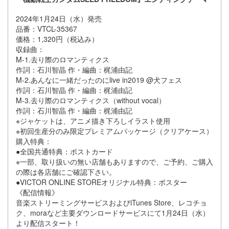
2024年1月24日（水）発売
品番：VTCL-35367
価格：1,320円（税込み）
収録曲：
M-1.去り際のロマンティクス
作詞：石川智晶 作・編曲：梶浦由記
M-2.あんなに一緒だったのにlive in2019 @犬フェス
作詞：石川智晶 作・編曲：梶浦由記
M-3.去り際のロマンティクス（without vocal）
作詞：石川智晶 作・編曲：梶浦由記
※ジャケットは、アニメ描き下ろしイラスト使用
※初回生産分のみ限定プレミアムパッケージ（クリアケース）
購入特典：
●全国共通特典：ポストカード
※一部、取り扱いの無い店舗もありますので、ご予約、ご購入
の際は各店舗にご確認下さい。
●VICTOR ONLINE STOREオリジナル特典：ポスター
《配信情報》
音楽ストリーミングサービスおよびiTunes Store、レコチョ
ク、moraなど主要ダウンロードサービスにて1月24日（水）
より配信スタート！