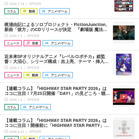
2026.7.19 ｜ SPICER
コラム
動画
アニメ/ゲーム
梶浦由記によるソロプロジェクト・FictionJunction、
新曲「彼方」のCDリリースが決定 『劇場版 魔法…
2026.7.5 ｜ SPICER
ニュース
音楽
アニメ/ゲーム
近未来SFオリジナルアニメ『レベルロボチカ』総監
督：大沼心、シリーズ構成：吉上亮、テーマ・挿入…
2026.7.5 ｜ SPICER
ニュース
動画
アニメ/ゲーム
【連載コラム】『HIGHWAY STAR PARTY 2026』は
ココに注目！7月25日開催「DAY1」の見どころ・聴…
2026.7.3 ｜ SPICER
コラム
アニメ/ゲーム
【連載コラム】『HIGHWAY STAR PARTY 2026』は
ココに注目！開催前に「HIGHWAY STAR PARTY」…
2026.6.20 ｜ SPICER