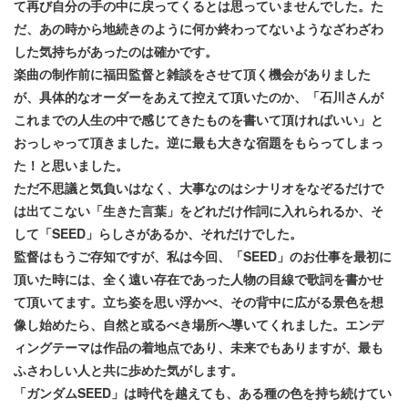
て再び自分の手の中に戻ってくるとは思っていませんでした。た
だ、あの時から地続きのように何か終わってないようなざわざわ
した気持ちがあったのは確かです。
楽曲の制作前に福田監督と雑談をさせて頂く機会がありました
が、具体的なオーダーをあえて控えて頂いたのか、「石川さんが
これまでの人生の中で感じてきたものを書いて頂ければいい」と
おっしゃって頂きました。逆に最も大きな宿題をもらってしまっ
た！と思いました。
ただ不思議と気負いはなく、大事なのはシナリオをなぞるだけで
は出てこない「生きた言葉」をどれだけ作詞に入れられるか、そ
して「SEED」らしさがあるか、それだけでした。
監督はもうご存知ですが、私は今回、「SEED」のお仕事を最初に
頂いた時には、全く遠い存在であった人物の目線で歌詞を書かせ
て頂いてます。立ち姿を思い浮かべ、その背中に広がる景色を想
像し始めたら、自然と或るべき場所へ導いてくれました。エンデ
ィングテーマは作品の着地点であり、未来でもありますが、最も
ふさわしい人と共に歩めた気がします。
「ガンダムSEED」は時代を越えても、ある種の色を持ち続けてい