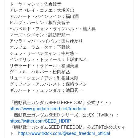
トーヤ・マシマ：佐倉綾音
アレクセレイ・コノエ：大塚芳忠
アルバート・ハインライン：福山潤
ヒルダ・ハーケン：根谷美智子
ヘルベルト・フォン・ラインハルト：楠大典
マーズ・シメオン：諏訪部順一
アウラ・マハ・ハイバル：田村ゆかり
オルフェ・ラム・タオ：下野紘
シュラ・サーペンタイン：中村悠一
イングリット・トラドール：上坂すみれ
リデラード・トラドール：福圓美里
ダニエル・ハルパー：松岡禎丞
リュー・シェンチアン：利根健太朗
グリフィン・アルバレスト：森崎ウィン
ギルバート・デュランダル：池田秀一
『機動戦士ガンダムSEED FREEDOM』公式サイト：
https://www.gundam-seed.net/freedom/
「機動戦士ガンダムSEED シリーズ」公式X（Twitter）：
https://twitter.com/SEED_HDRP
『機動戦士ガンダムSEED FREEDOM』公式TikTok公式サイ
ト：
https://www.tiktok.com/@seed_freedom_official