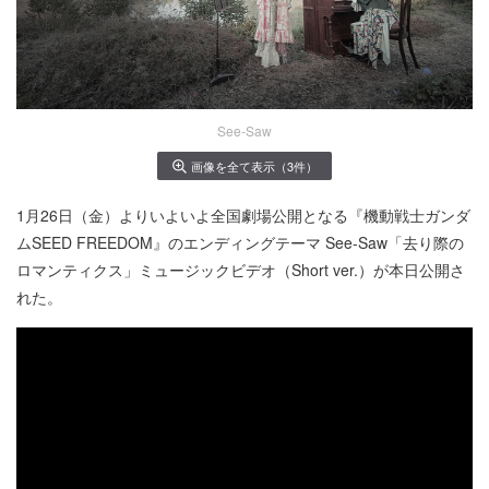
See-Saw
画像を全て表示（3件）
1月26日（金）よりいよいよ全国劇場公開となる『機動戦士ガンダ
ムSEED FREEDOM』のエンディングテーマ See-Saw「去り際の
ロマンティクス」ミュージックビデオ（Short ver.）が本日公開さ
れた。