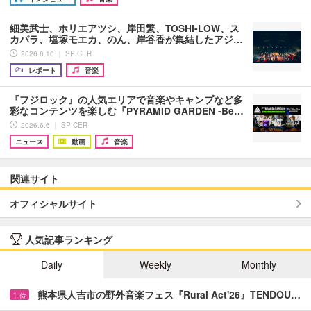
細美武士、ホリエアツシ、岸田繁、TOSHI-LOW、ス
カパラ、塩塚モエカ、のん、岸谷香が集結したアジ…
2026.6.10 ｜ SPICER
レポート
音楽
『フジロック』の人気エリアで音楽やキャンプなど多
彩なコンテンツを楽しむ『PYRAMID GARDEN -Be…
2026.6.6 ｜ SPICER
ニュース
動画
音楽
関連サイト
オフィシャルサイト
人気記事ランキング
Daily
Weekly
Monthly
熊本県人吉市の野外音楽フェス『Rural Act'26』TENDOU…
1
位