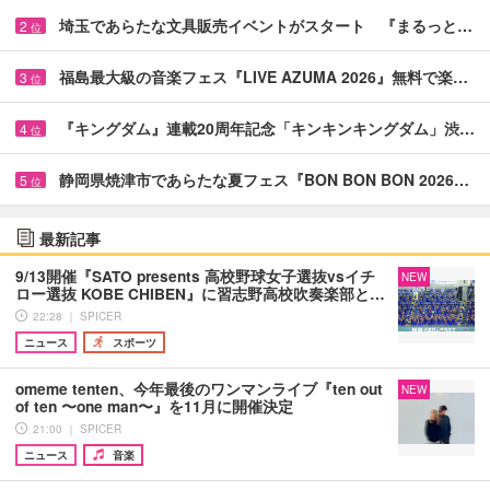
埼玉であらたな文具販売イベントがスタート 『まるっと…
2
位
福島最大級の音楽フェス『LIVE AZUMA 2026』無料で楽…
3
位
『キングダム』連載20周年記念「キンキンキングダム」渋…
4
位
静岡県焼津市であらたな夏フェス『BON BON BON 2026…
5
位
最新記事
9/13開催『SATO presents 高校野球女子選抜vsイチ
NEW
ロー選抜 KOBE CHIBEN』に習志野高校吹奏楽部と…
22:28 ｜ SPICER
ニュース
スポーツ
omeme tenten、今年最後のワンマンライブ『ten out
NEW
of ten 〜one man〜』を11月に開催決定
21:00 ｜ SPICER
ニュース
音楽