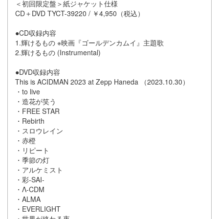
＜初回限定盤＞紙ジャケット仕様
CD＋DVD TYCT-39220 / ￥4,950（税込）
●CD収録内容
1.輝けるもの ※映画『ゴールデンカムイ』主題歌
2.輝けるもの (Instrumental)
●DVD収録内容
This is ACIDMAN 2023 at Zepp Haneda （2023.10.30）
・to live
・造花が笑う
・FREE STAR
・Rebirth
・スロウレイン
・赤橙
・リピート
・季節の灯
・アルケミスト
・彩-SAI-
・Λ-CDM
・ALMA
・EVERLIGHT
・世界が終わる夜