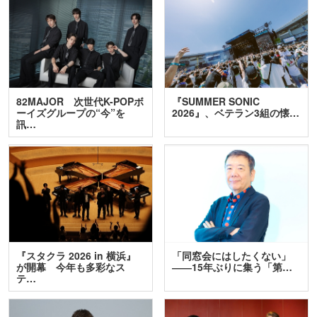
82MAJOR 次世代K-POPボ
『SUMMER SONIC
ーイズグループの“今”を
2026』、ベテラン3組の懐…
訊…
『スタクラ 2026 in 横浜』
「同窓会にはしたくない」
が開幕 今年も多彩なス
――15年ぶりに集う「第…
テ…