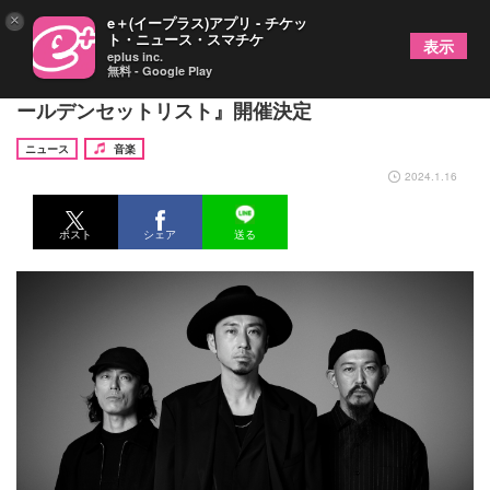
×
e＋(イープラス)アプリ - チケッ
ト・ニュース・スマチケ
表示
eplus inc.
無料 - Google Play
ACIDMAN、2024年5月より全国ホールツアー『ゴ
ールデンセットリスト』開催決定
ニュース
音楽
2024.1.16
ポスト
シェア
送る