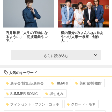
石井琢磨「人生の宝物にな
横内謙介×みょんふぁ×糸あ
るように」 初披露曲やレ
やつり人形一糸座 創作
ア…
人…
さらに読み込む
人気のキーワード
展示会/博覧会/展覧会
HIMARI
美術館/博物館
SUMMER SONIC
堀ちえみ
フィンセント・ファン・ゴッホ
クロード・モネ