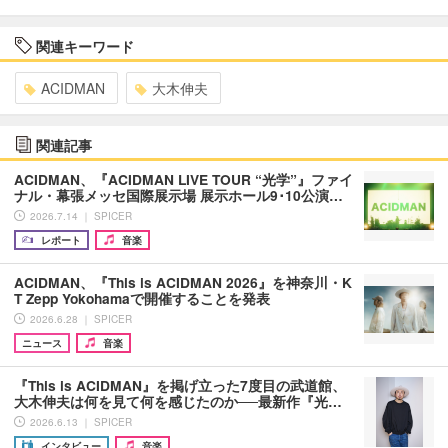
関連キーワード
ACIDMAN
大木伸夫
関連記事
ACIDMAN、『ACIDMAN LIVE TOUR “光学”』ファイ
ナル・幕張メッセ国際展示場 展示ホール9･10公演…
2026.7.14 ｜ SPICER
レポート
音楽
ACIDMAN、『This is ACIDMAN 2026』を神奈川・K
T Zepp Yokohamaで開催することを発表
2026.6.28 ｜ SPICER
ニュース
音楽
『This is ACIDMAN』を掲げ立った7度目の武道館、
大木伸夫は何を見て何を感じたのか──最新作『光…
2026.6.13 ｜ SPICER
インタビュー
音楽