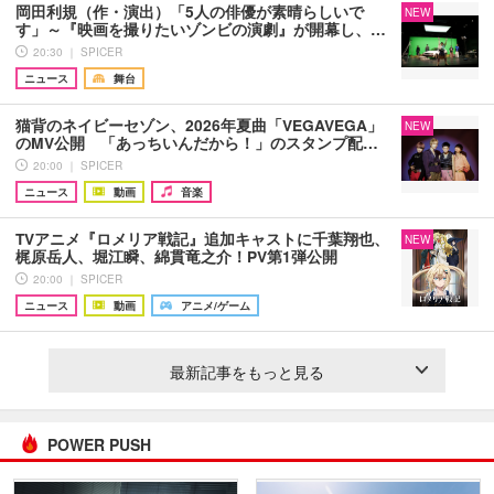
岡田利規（作・演出）「5人の俳優が素晴らしいで
NEW
す」～『映画を撮りたいゾンビの演劇』が開幕し、…
20:30 ｜ SPICER
ニュース
舞台
猫背のネイビーセゾン、2026年夏曲「VEGAVEGA」
NEW
のMV公開 「あっちいんだから！」のスタンプ配…
20:00 ｜ SPICER
ニュース
動画
音楽
TVアニメ『ロメリア戦記』追加キャストに千葉翔也、
NEW
梶原岳人、堀江瞬、綿貫竜之介！PV第1弾公開
20:00 ｜ SPICER
ニュース
動画
アニメ/ゲーム
最新記事をもっと見る
POWER PUSH