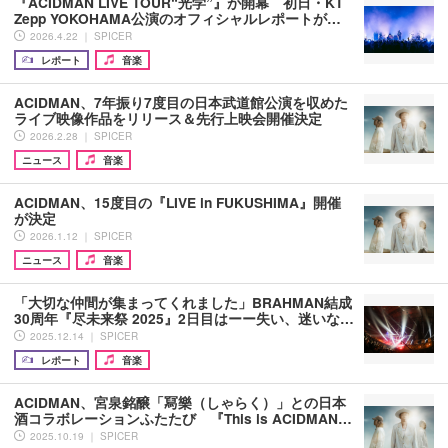
『ACIDMAN LIVE TOUR“光学”』が開幕 初日・KT
Zepp YOKOHAMA公演のオフィシャルレポートが…
2026.4.22 ｜ SPICER
レポート
音楽
ACIDMAN、7年振り7度目の日本武道館公演を収めた
ライブ映像作品をリリース＆先行上映会開催決定
2026.2.28 ｜ SPICER
ニュース
音楽
ACIDMAN、15度目の『LIVE in FUKUSHIMA』開催
が決定
2026.1.12 ｜ SPICER
ニュース
音楽
「大切な仲間が集まってくれました」BRAHMAN結成
30周年『尽未来祭 2025』2日目はーー失い、迷いな…
2025.12.14 ｜ SPICER
レポート
音楽
ACIDMAN、宮泉銘醸「冩樂（しゃらく）」との日本
酒コラボレーションふたたび 『This is ACIDMAN…
2025.10.19 ｜ SPICER