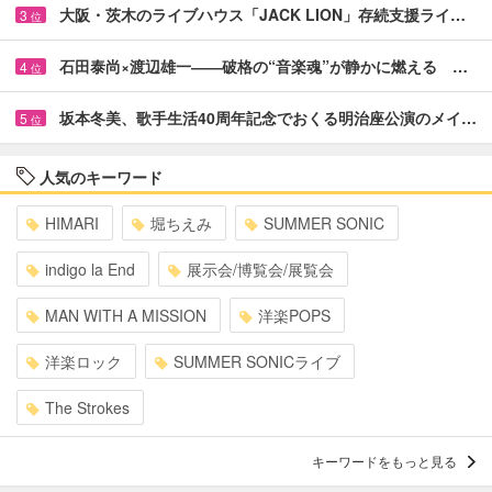
大阪・茨木のライブハウス「JACK LION」存続支援ライ…
3
位
石田泰尚×渡辺雄一――破格の“音楽魂”が静かに燃える …
4
位
坂本冬美、歌手生活40周年記念でおくる明治座公演のメイ…
5
位
人気のキーワード
HIMARI
堀ちえみ
SUMMER SONIC
indigo la End
展示会/博覧会/展覧会
MAN WITH A MISSION
洋楽POPS
洋楽ロック
SUMMER SONICライブ
The Strokes
キーワードをもっと見る