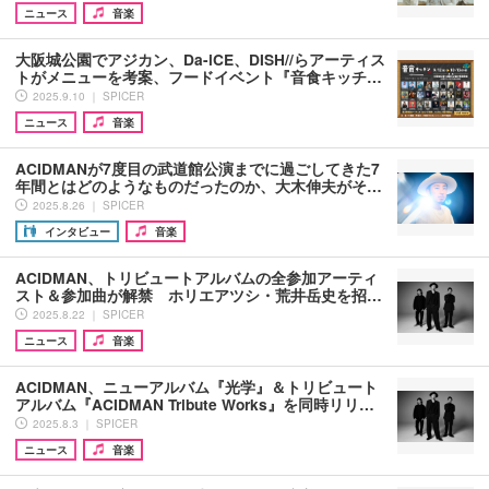
ニュース
音楽
大阪城公園でアジカン、Da-iCE、DISH//らアーティス
トがメニューを考案、フードイベント『音食キッチ…
2025.9.10 ｜ SPICER
ニュース
音楽
ACIDMANが7度目の武道館公演までに過ごしてきた7
年間とはどのようなものだったのか、大木伸夫がそ…
2025.8.26 ｜ SPICER
インタビュー
音楽
ACIDMAN、トリビュートアルバムの全参加アーティ
スト＆参加曲が解禁 ホリエアツシ・荒井岳史を招…
2025.8.22 ｜ SPICER
ニュース
音楽
ACIDMAN、ニューアルバム『光学』＆トリビュート
アルバム『ACIDMAN Tribute Works』を同時リリ…
2025.8.3 ｜ SPICER
ニュース
音楽