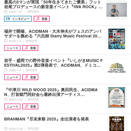
最高の3マンが実現「50年生きてきたご褒美」フット
岩尾プロデュースの新音楽イベント『IWA ROCK』…
2025.7.31 ｜ SPICER
インタビュー
音楽
福井で開催、ACIDMAN・大木伸夫がフェスのアンバ
サダーを務める『六呂師 Starry Music Festival 20…
2025.7.4 ｜ SPICER
ニュース
音楽
岩手・盛岡での野外音楽イベント『いしがきMUSIC F
ESTIVAL2025』第2弾発表で、ACIDMAN、ドミコ…
2025.7.4 ｜ SPICER
ニュース
音楽
『中津川 WILD WOOD 2025』奥田民生、ACIDMA
N、打首獄門同好会ら最終出演アーティス…
2025.5.30 ｜ SPICER
ニュース
音楽
BRAHMAN『尽未来祭 2025』全出演者を発表
2025.5.23 ｜ SPICER