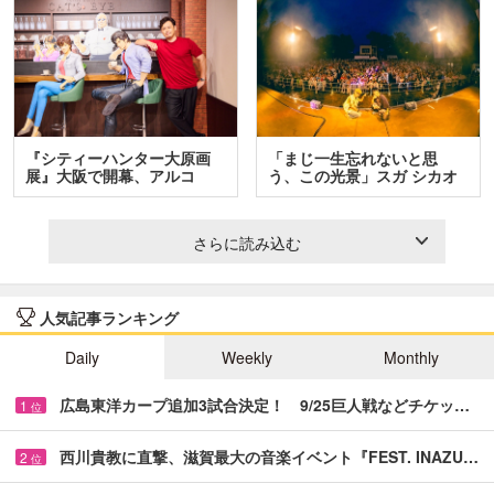
『シティーハンター大原画
「まじ一生忘れないと思
展』大阪で開幕、アルコ
う、この光景」スガ シカオ
＆…
と…
さらに読み込む
人気記事ランキング
Daily
Weekly
Monthly
広島東洋カープ追加3試合決定！ 9/25巨人戦などチケッ…
1
位
西川貴教に直撃、滋賀最大の音楽イベント『FEST. INAZU…
2
位