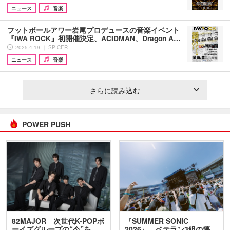
ニュース
音楽
フットボールアワー岩尾プロデュースの音楽イベント
『IWA ROCK』初開催決定、ACIDMAN、Dragon A…
2025.4.19 ｜ SPICER
ニュース
音楽
さらに読み込む
POWER PUSH
82MAJOR 次世代K-POPボ
『SUMMER SONIC
ーイズグループの“今”を
2026』、ベテラン3組の懐…