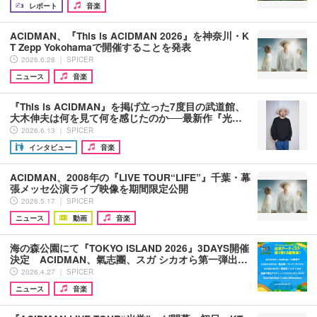
レポート
音楽
ACIDMAN、『This is ACIDMAN 2026』を神奈川・K
T Zepp Yokohamaで開催することを発表
2026.6.28 ｜ SPICER
ニュース
音楽
『This is ACIDMAN』を掲げ立った7度目の武道館、
大木伸夫は何を見て何を感じたのか──最新作『光…
2026.6.13 ｜ SPICER
インタビュー
音楽
ACIDMAN、2008年の『LIVE TOUR“LIFE”』千葉・幕
張メッセ公演ライブ映像を期間限定公開
2026.5.17 ｜ SPICER
ニュース
動画
音楽
海の森公園にて『TOKYO ISLAND 2026』3DAYS開催
決定 ACIDMAN、氣志團、スガ シカオら第⼀弾出…
2026.4.27 ｜ SPICER
ニュース
音楽