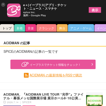
×
e＋(イープラス)アプリ - チケッ
ト・ニュース・スマチケ
表示
eplus inc.
無料 - Google Play
トップ
新着
音楽
クラシック
舞台
アニメ・ゲーム
イベン
ACIDMAN の記事
SPICEのACIDMANの記事の一覧です
イープラスでチケット情報をチェック！
ACIDMAN の最新情報をRSSで購読
ACIDMAN、『ACIDMAN LIVE TOUR “光学”』ファイ
ナル・幕張メッセ国際展示場 展示ホール9･10公演…
2026.7.14 ｜ SPICER