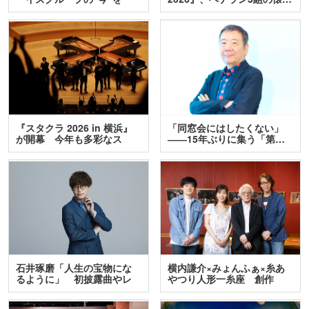
訊…
『スタクラ 2026 in 横浜』
「同窓会にはしたくない」
が開幕 今年も多彩なス
――15年ぶりに集う「第…
テ…
石井琢磨「人生の宝物にな
横内謙介×みょんふぁ×糸あ
るように」 初披露曲やレ
やつり人形一糸座 創作
ア…
人…