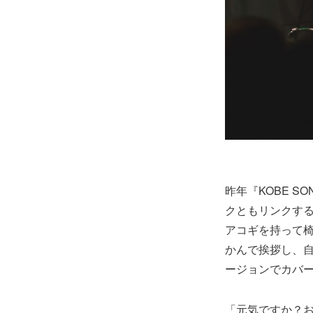
昨年『KOBE S
クともリンクす
アコギを持って
かんで挨拶し、自
ージョンでカバ
「元気ですか？お