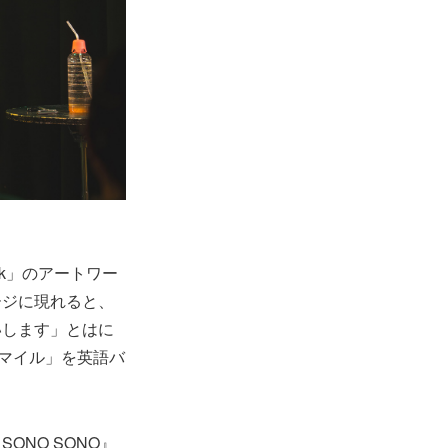
ak」のアートワー
ージに現れると、
いします」とはに
0マイル」を英語バ
ONO SONO』