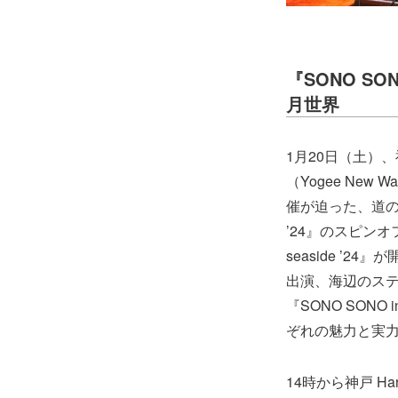
『SONO SON
月世界
1月20日（土）、神
（Yogee Ne
催が迫った、道の
’24』のスピンオフ
seaside ’
出演、海辺のス
『SONO SONO
ぞれの魅力と実
14時から神戸 Harb