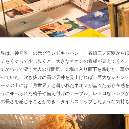
世界は、神戸唯一の元グランドキャバレー。各線三ノ宮駅から
チをくぐって少し歩くと、大きなネオンの看板が見えてくる。
ってかわって漂う大人の雰囲気。会場に入り廊下を進むと、華
がっていた。吹き抜けの高い天井を見上げれば、巨大なシャン
テージの上には「月世界」と書かれたネオンが堂々たる存在感
ように並べられた椅子や備え付けのテーブル、レトロなランプ
史の長さを感じることができ、タイムスリップしたような気持