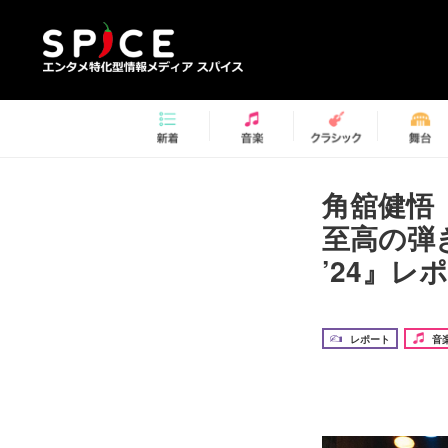
角舘健悟（
至高の弾き語
’24』レ
レポート
音