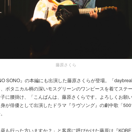
藤原さくら
ONO SONO』の本編にも出演した藤原さくらが登場。「daybre
る、ボタニカル柄の深いモスグリーンのワンピースを着てステ
椅子に腰掛け、「こんばんは、藤原さくらです。よろしくお願
身が俳優として出演したドラマ『ラヴソング』の劇中歌「50
ー。
昼も行った方いますか？」と客席に呼びかけた藤原は『KOBE S