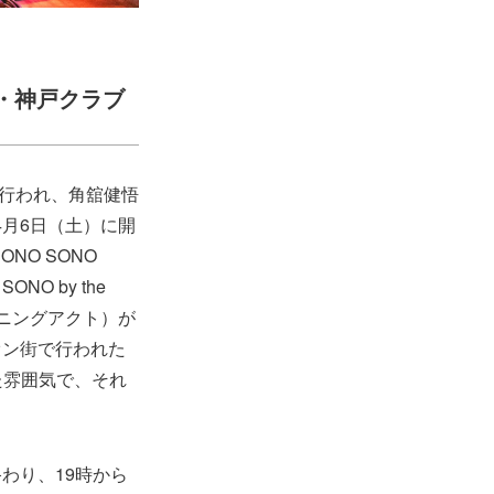
）兵庫・神戸クラブ
4』が行われ、角舘健悟
4月6日（土）に開
NO SONO
NO by the
ープニングアクト）が
オン街で行われた
違った雰囲気で、それ
4』が終わり、19時から