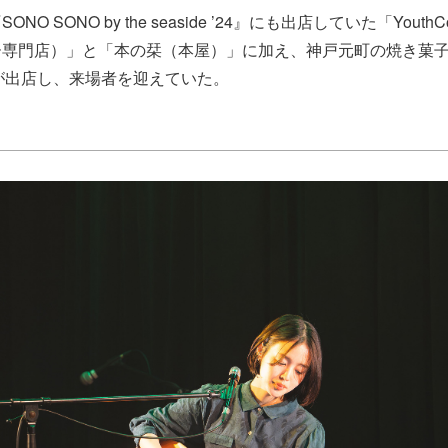
O SONO by the seaside ’24』にも出店していた「Youth
ー専門店）」と「本の栞（本屋）」に加え、神戸元町の焼き菓
O」が出店し、来場者を迎えていた。