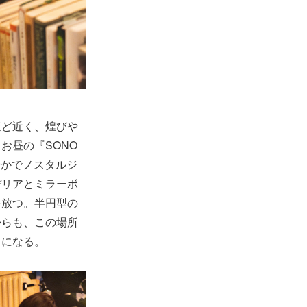
ほど近く、煌びや
お昼の『SONO
やかでノスタルジ
デリアとミラーボ
を放つ。半円型の
からも、この場所
ちになる。