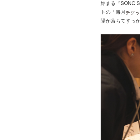
始まる『SONO S
トの「海月
陽が落ちてすっ