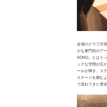
会場のクラブ月
かな東門街のアー
SONO』とはう
ックな空間が広
ールが輝き、ス
ステージを囲む
で流れてきた歴