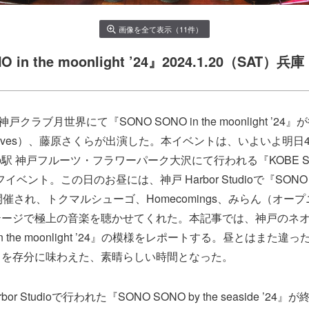
画像を全て表示（11件）
O in the moonlight ’24』2024.1.20（SAT
戸クラブ月世界にて『SONO SONO in the moonlight ’2
w Waves）、藤原さくらが出演した。本イベントは、いよいよ明日
駅 神戸フルーツ・フラワーパーク大沢にて行われる『KOBE SO
イベント。この日のお昼には、神戸 Harbor Studioで『SONO SO
24』が開催され、トクマルシューゴ、Homecomings、みらん（オ
テージで極上の音楽を聴かせてくれた。本記事では、神戸のネ
 in the moonlight ’24』の模様をレポートする。昼とはまた
力を存分に味わえた、素晴らしい時間となった。
or Studioで行われた『SONO SONO by the seaside ’2