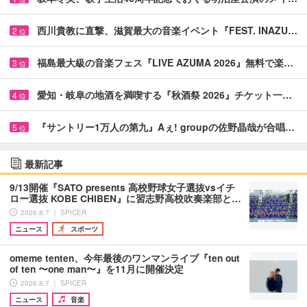
西川貴教に直撃、滋賀最大の音楽イベント『FEST. INAZU…
2
位
福島最大級の音楽フェス『LIVE AZUMA 2026』無料で楽…
3
位
愛知・岐阜の地酒を満喫する『秋酒祭 2026』チケット一…
4
位
『サントリー1万人の第九』Aぇ! groupの佐野晶哉が合唱…
5
位
最新記事
9/13開催『SATO presents 高校野球女子選抜vsイチ
ロー選抜 KOBE CHIBEN』に習志野高校吹奏楽部と…
2026.8.7 ｜ SPICER
ニュース
スポーツ
omeme tenten、今年最後のワンマンライブ『ten out
of ten 〜one man〜』を11月に開催決定
2026.8.7 ｜ SPICER
ニュース
音楽