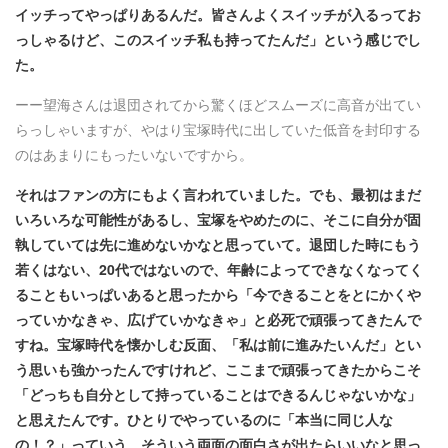
イッチってやっぱりあるんだ。皆さんよくスイッチが入るってお
っしゃるけど、このスイッチ私も持ってたんだ」という感じでし
た。
ーー
望海さんは退団されてから驚くほどスムーズに高音が出てい
らっしゃいますが、やはり宝塚時代に出していた低音を封印する
のはあまりにもったいないですから。
それはファンの方にもよく言われていました。でも、最初はまだ
いろいろな可能性があるし、宝塚をやめたのに、そこに自分が固
執していては先に進めないかなと思っていて。退団した時にもう
若くはない、20代ではないので、年齢によってできなくなってく
ることもいっぱいあると思ったから「今できることをとにかくや
っていかなきゃ、広げていかなきゃ」と必死で頑張ってきたんで
すね。宝塚時代を懐かしむ反面、「私は前に進みたいんだ」とい
う思いも強かったんですけれど、ここまで頑張ってきたからこそ
「どっちも自分として持っていることはできるんじゃないかな」
と思えたんです。ひとりでやっているのに「本当に同じ人な
の！？」っていう、そういう両面の面白さが出たらいいなと思っ