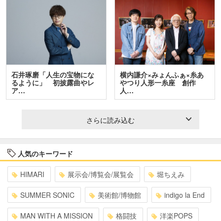
石井琢磨「人生の宝物にな
横内謙介×みょんふぁ×糸あ
るように」 初披露曲やレ
やつり人形一糸座 創作
ア…
人…
さらに読み込む
人気のキーワード
HIMARI
展示会/博覧会/展覧会
堀ちえみ
SUMMER SONIC
美術館/博物館
indigo la End
MAN WITH A MISSION
格闘技
洋楽POPS