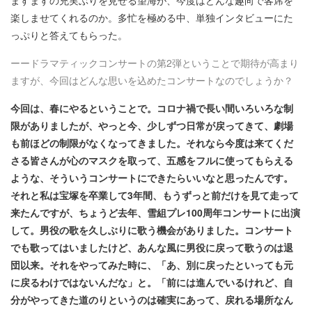
楽しませてくれるのか。多忙を極める中、単独インタビューにた
っぷりと答えてもらった。
ーー
ドラマティックコンサートの第2弾ということで期待が高まり
ますが、今回はどんな思いを込めたコンサートなのでしょうか？
今回は、春にやるということで。コロナ禍で長い間いろいろな制
限がありましたが、やっと今、少しずつ日常が戻ってきて、劇場
も前ほどの制限がなくなってきました。それなら今度は来てくだ
さる皆さんが心のマスクを取って、五感をフルに使ってもらえる
ような、そういうコンサートにできたらいいなと思ったんです。
それと私は宝塚を卒業して3年間、もうずっと前だけを見て走って
来たんですが、ちょうど去年、雪組プレ100周年コンサートに出演
して。男役の歌を久しぶりに歌う機会がありました。コンサート
でも歌ってはいましたけど、あんな風に男役に戻って歌うのは退
団以来。それをやってみた時に、「あ、別に戻ったといっても元
に戻るわけではないんだな」と。「前には進んでいるけれど、自
分がやってきた道のりというのは確実にあって、戻れる場所なん