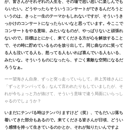
が、皆さんがそれぞれの人生を、その場で思い思いに楽しんでも
らいたい。どうやったらそういうコンサートができるんだろうと
いうのは、きっと一生のテーマかもしれないですが、そういうき
っかけのコンサートになったらいいなと思っています。今ここで
コンサートをやる意味、みたいなものが、やっぱりないと頑張れ
ないので。目標はとにかく、来てくださる方が心を解放すること
で、その時に貯めているものを放り出して。同じ曲なのに笑って
る人も泣いてる人も、怒ってる人もいれば喜んでいる人もいる、
みたいな。そういうものになったら、すごく素敵な空間になるだ
ろうなぁ。
ーー望海さん自身、ずっと突っ走っていらして。井上芳雄さんに
「ずっとテンパってる」なんて言われたりもしていましたが、そ
れが今ちょっと力が抜けて、そういう意味で違う局面にいらっし
ゃるのでしょうか？
いまだにテンパる時はテンパりますけど（笑）、でもだいぶ落ち
着いてきた部分もあるので。来てくださる皆さんが日頃、どうい
う感情を持って生きているのかとか、それが知りたいんですよ