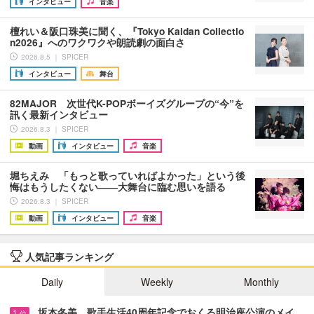
インタビュー
音楽
檀れい＆阪口珠美に聞く、『Tokyo Kaidan Collectio
n2026』へのワクワクや朗読劇の面白さ
2026.8.5 ｜ SPICER
インタビュー
舞台
82MAJOR 次世代K-POPボーイズグループの“今”を
訊く最新インタビュー
2026.8.3 ｜ SPICER
動画
インタビュー
音楽
堀ちえみ 「もっと歌っていればよかった」という後
悔はもうしたくない――大舞台に臨む思いを語る
2026.8.3 ｜ SPICER
動画
インタビュー
音楽
人気記事ランキング
Daily
Weekly
Monthly
坂本冬美、歌手生活40周年記念でおくる明治座公演のメイ…
1
位