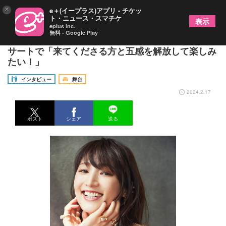
×
e＋(イープラス)アプリ - チケッ
ト・ニュース・スマチケ
表示
eplus inc.
無料 - Google Play
フル回転で突っ走る望海風斗が、春に開催するコン
サートで「来てくださる方と五感を解放して楽しみ
たい！」
インタビュー
舞台
2024.2.17
ポスト
シェア
送る