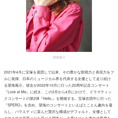
望海風斗
2021年4月に宝塚を退団して以来、その豊かな歌唱力と表現力をフ
ルに発揮、日本のミュージカル界を代表する女優として走り続け
る望海風斗。彼女が2022年10月に行った20周年記念コンサート
『Look at Me』に続き、この3月から4月にかけて、ドラマティッ
クコンサートの第2弾『Hello,』を開催する。宝塚在団中に行った
『SPERO』を含め、望海のコンサートといえばとことん趣向を凝
らし、バラエティに富んだ贅沢な構成がデフォルト。女優として
ますますの充実ぶりを見せる望海が、今度はどんな趣向で客席を