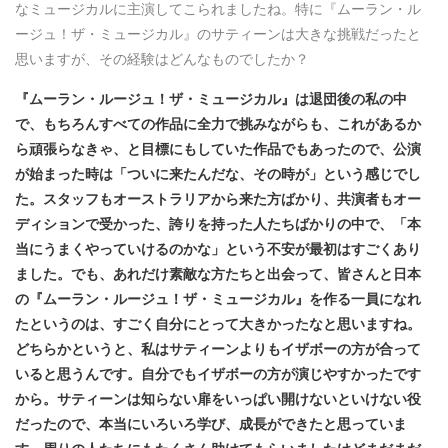
なミュージカルに主演してこられましたね。特に『ムーラン・ル
ージュ！ザ・ミュージカル』のサティーンは大きな挑戦だったと
思いますが、その経験はどんなものでしたか？
『ムーラン・ルージュ！ザ・ミュージカル』は退団後の私の中
で、もちろんすべての作品に全力で挑みながらも、これがあるか
ら頑張らなきゃ、と目標にもしていた作品でもあったので、公演
が始まった時は「ついに来たんだな、その時が」という感じでし
た。スタッフもオーストラリアから来た方ばかり、共演者もオー
ディションで受かった、誇りを持った人たちばかりの中で、「本
当にうまくやっていけるのかな」という不安が最初はすごくあり
ました。でも、あれだけ素敵な方たちと出会って、皆さんと日本
の『ムーラン・ルージュ！ザ・ミュージカル』を作る一員になれ
たというのは、すごく自分にとって大きかったなと思いますね。
どちらかというと、私はサティーンよりもイザボーの方が合って
いると思うんです。自分でもイザボーの方が演じやすかったです
から。サティーンは知らない扉をいっぱい開けないといけない役
だったので、本当にいろいろ学び、成長ができたと思っていま
す。周りの人たちにもたくさん助けてもらいましたけどまだまだ