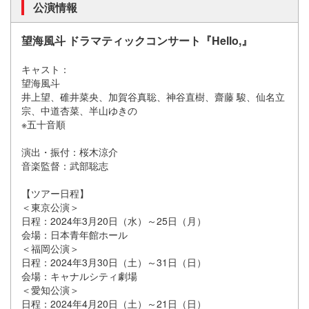
公演情報
望海風斗 ドラマティックコンサート『Hello,』
キャスト：
望海風斗
井上望、碓井菜央、加賀谷真聡、神谷直樹、齋藤 駿、仙名立
宗、中道杏菜、半山ゆきの
※五十音順
演出・振付：桜木涼介
音楽監督：武部聡志
【ツアー日程】
＜東京公演＞
日程：2024年3月20日（水）～25日（月）
会場：日本青年館ホール
＜福岡公演＞
日程：2024年3月30日（土）～31日（日）
会場：キャナルシティ劇場
＜愛知公演＞
日程：2024年4月20日（土）～21日（日）