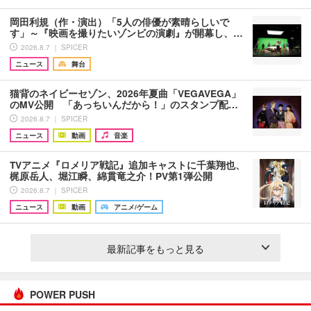
岡田利規（作・演出）「5人の俳優が素晴らしいで
す」～『映画を撮りたいゾンビの演劇』が開幕し、…
2026.8.7 ｜ SPICER
ニュース
舞台
猫背のネイビーセゾン、2026年夏曲「VEGAVEGA」
のMV公開 「あっちいんだから！」のスタンプ配…
2026.8.7 ｜ SPICER
ニュース
動画
音楽
TVアニメ『ロメリア戦記』追加キャストに千葉翔也、
梶原岳人、堀江瞬、綿貫竜之介！PV第1弾公開
2026.8.7 ｜ SPICER
ニュース
動画
アニメ/ゲーム
最新記事をもっと見る
POWER PUSH