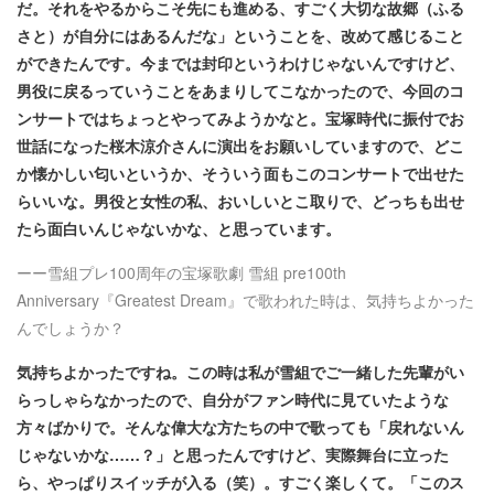
だ。それをやるからこそ先にも進める、すごく大切な故郷（ふる
さと）が自分にはあるんだな」ということを、改めて感じること
ができたんです。今までは封印というわけじゃないんですけど、
男役に戻るっていうことをあまりしてこなかったので、今回のコ
ンサートではちょっとやってみようかなと。宝塚時代に振付でお
世話になった桜木涼介さんに演出をお願いしていますので、どこ
か懐かしい匂いというか、そういう面もこのコンサートで出せた
らいいな。男役と女性の私、おいしいとこ取りで、どっちも出せ
たら面白いんじゃないかな、と思っています。
ーー
雪組プレ100周年の宝塚歌劇 雪組 pre100th
Anniversary『Greatest Dream』で歌われた時は、気持ちよかった
んでしょうか？
気持ちよかったですね。この時は私が雪組でご一緒した先輩がい
らっしゃらなかったので、自分がファン時代に見ていたような
方々ばかりで。そんな偉大な方たちの中で歌っても「戻れないん
じゃないかな……？」と思ったんですけど、実際舞台に立った
ら、やっぱりスイッチが入る（笑）。すごく楽しくて。「このス