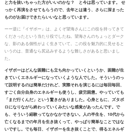
と力を抜いちゃった方がいいのかな？ と今は思っています。 せ
っかく再演をさせてもらうので、去年とは違う、さらに深まった
ものがお届けできたらいいなと思っています。
ーー逆に『イザボー』は、よくぞ望海さんにこの役を持ってきて
くださったという当たり役でしたね。望海さんのちょっとダーク
な、影のある個性がよく生きていて。この役を魅力的に見せると
いうのは、普通なら尻込みするような難しさがあると思いまし
た。
イザボーはどんな困難にも立ち向かっていくというか、困難が生
きていくエネルギーになっていくような人でした。そういうのっ
て説明するのは簡単だけれど、実際それを演じるには毎回毎回、
すごく自分自身のエネルギーも使うし、疲労困憊。やっていても
「まだ行くんだ」という驚きがありました。心身ともに、ズタボ
ロになりながら終わっていくみたいな感覚があったんです。で
も、そういう経験ってなかなかできない。人の半生を、10代から
亡くなるまでの年月を生き抜くって、やっぱり簡単なことではな
いですし。でも毎日、イザボーを生き抜くことで、得るエネルギ