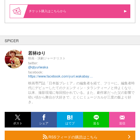
購入はこちらから
SPICER
若林ゆり
映画・演劇ジャーナリスト
twitter:
@qtyuriwaka
facebook:
https://www.facebook.com/yuri.wakabayashi.92
映画専門誌「日本版プレミア」の編集者を経て、フリーに。編集者時
代にデビューしたてのクエンティン・タランティーノと仲よくなり、
以来、撮影現場に毎回招かれている。また、劇作家だった父の影響で
幼い頃から舞台が大好きで、とくにミュージカルが三度の飯より好
き。
ポスト
シェア
はてブ
送る
送信
RSSフィードの購読はこちら