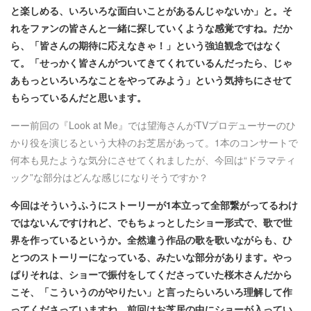
と楽しめる、いろいろな面白いことがあるんじゃないか」と。そ
れをファンの皆さんと一緒に探していくような感覚ですね。だか
ら、「皆さんの期待に応えなきゃ！」という強迫観念ではなく
て。「せっかく皆さんがついてきてくれているんだったら、じゃ
あもっといろいろなことをやってみよう」という気持ちにさせて
もらっているんだと思います。
ーー前回の『Look at Me』では望海さんがTVプロデューサーのひ
かり役を演じるという大枠のお芝居があって。1本のコンサートで
何本も見たような気分にさせてくれましたが、今回は“ドラマティ
ック”な部分はどんな感じになりそうですか？
今回はそういうふうにストーリーが1本立って全部繋がってるわけ
ではないんですけれど、でもちょっとしたショー形式で、歌で世
界を作っているというか。全然違う作品の歌を歌いながらも、ひ
とつのストーリーになっている、みたいな部分があります。やっ
ぱりそれは、ショーで振付をしてくださっていた桜木さんだから
こそ、「こういうのがやりたい」と言ったらいろいろ理解して作
ってくださっていますね。前回はお芝居の中にショーが入ってい