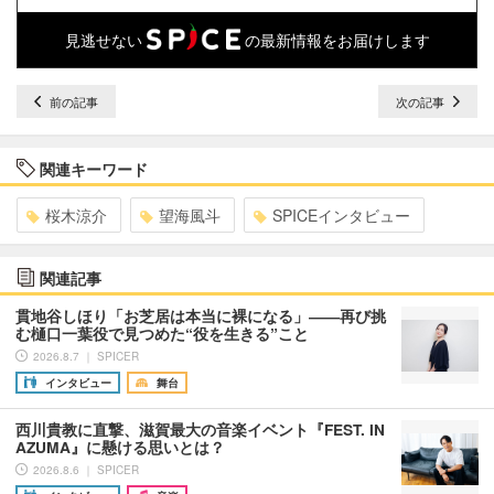
見逃せない
の最新情報をお届けします
前の記事
次の記事
関連キーワード
桜木涼介
望海風斗
SPICEインタビュー
関連記事
貫地谷しほり「お芝居は本当に裸になる」――再び挑
む樋口一葉役で見つめた“役を生きる”こと
2026.8.7 ｜ SPICER
インタビュー
舞台
西川貴教に直撃、滋賀最大の音楽イベント『FEST. IN
AZUMA』に懸ける思いとは？
2026.8.6 ｜ SPICER