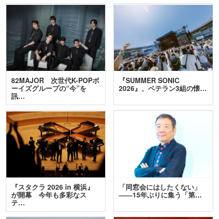
82MAJOR 次世代K-POPボ
『SUMMER SONIC
ーイズグループの“今”を
2026』、ベテラン3組の懐…
訊…
『スタクラ 2026 in 横浜』
「同窓会にはしたくない」
が開幕 今年も多彩なス
――15年ぶりに集う「第…
テ…