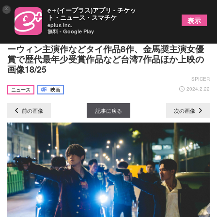
×
e＋(イープラス)アプリ - チケッ
ト・ニュース・スマチケ
表示
eplus inc.
無料 - Google Play
『大阪アジアン映画祭』まもなく開催、アップ&プ
ーウィン主演作などタイ作品8作、金馬奨主演女優
賞で歴代最年少受賞作品など台湾7作品ほか上映の
画像18/25
SPICER
2024.2.22
ニュース
映画
前の画像
記事に戻る
次の画像