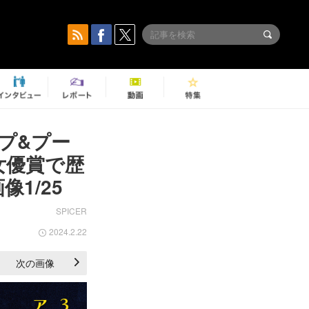
プ&プー
女優賞で歴
1/25
SPICER
2024.2.22
次の画像