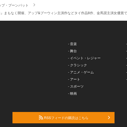
ップ・プーンパット
』まもなく開催、アップ&プーウィン主演作などタイ作品8作、金馬奨主演女優賞
- 音楽
- 舞台
- イベント・レジャー
- クラシック
- アニメ・ゲーム
- アート
- スポーツ
- 映画
RSSフィードの購読はこちら