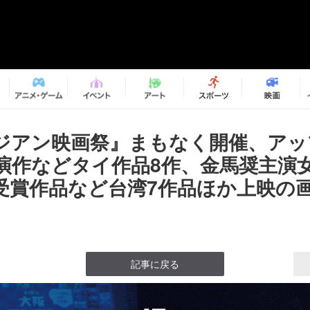
ジアン映画祭』まもなく開催、アッ
演作などタイ作品8作、金馬奨主演
受賞作品など台湾7作品ほか上映の画像
記事に戻る