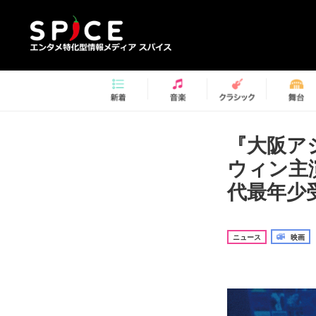
『大阪ア
ウィン主
代最年少
ニュース
映画