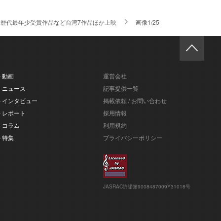
で歴代最年少受賞作品など台湾7作品ほか上映
画像1/25
- 動画
運営会社
- ニュース
記事提供一覧
- インタビュー
掲載依頼 / お問い合わせ
- レポート
採用情報
- コラム
利用規約
- 特集
プライバシーポリシー
JASRAC許諾第9008487009Y31018号