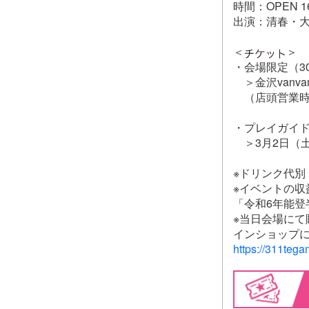
時間：OPEN 16:3
出演：清春・大橋英
＜
＞
・会場限定（30
＞金沢vanva
（店頭営業時間……
・プレイガイド
＞3月2日（土）
※ドリンク代別
※イベントの収
「令和6年能
※当日会場にて
インショップ
https://311tega