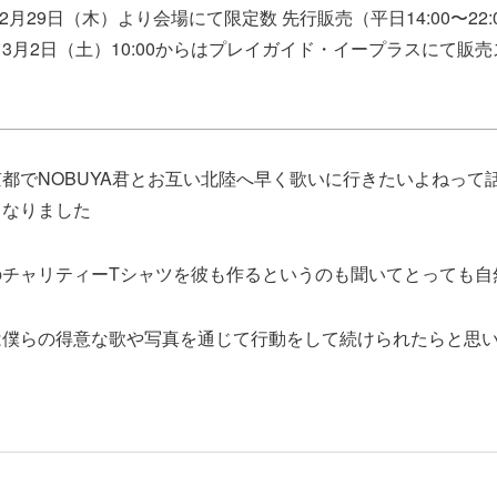
2月29日（木）より会場にて限定数 先行販売（平日14:00〜22:
00）。3月2日（土）10:00からはプレイガイド・イープラスにて
都でNOBUYA君とお互い北陸へ早く歌いに行きたいよねって
となりました
のチャリティーTシャツを彼も作るというのも聞いてとっても自
は僕らの得意な歌や写真を通じて行動をして続けられたらと思
。