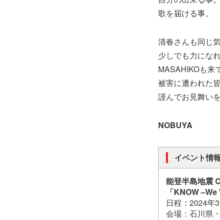
歌を届ける事。
清春さんも同じ
少しでも力にな
MASAHIKOも
被害に遭われた
謹んでお見舞い
NOBUYA
イベント情
能登半島地震 CH
「KNOW –We W
日程：2024年
会場：石川県・金