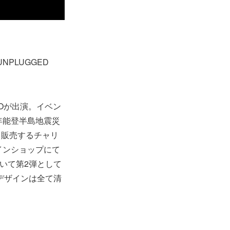
NPLUGGED
KOが出演。イベン
年能登半島地震災
て販売するチャリ
インショップにて
いて第2弾として
。デザインは全て清