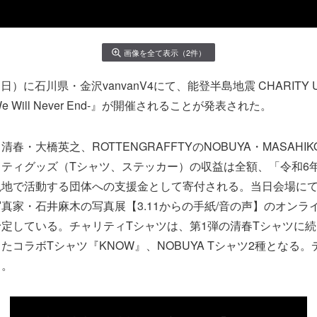
画像を全て表示（2件）
（日）に石川県・金沢vanvanV4にて、能登半島地震 CHARITY U
We Will Never End-』が開催されることが発表された。
春・大橋英之、ROTTENGRAFFTYのNOBUYA・MASAHI
ティグッズ（Tシャツ、ステッカー）の収益は全額、「令和6
現地で活動する団体への支援金として寄付される。当日会場に
真家・石井麻木の写真展【3.11からの手紙/音の声】のオンラ
定している。チャリティTシャツは、第1弾の清春Tシャツに続
たコラボTシャツ『KNOW』、NOBUYA Tシャツ2種となる
る。