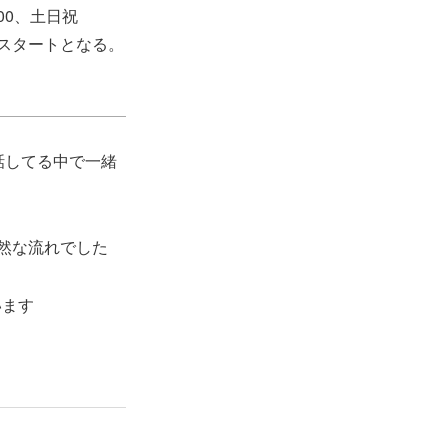
00、土日祝
販売スタートとなる。
話してる中で一緒
然な流れでした
います