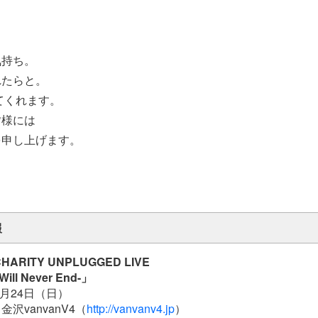
気持ち。
れたらと。
来てくれます。
皆様には
を申し上げます。
報
ARITY UNPLUGGED LIVE
ill Never End-」
3月24日（日）
沢vanvanV4（
http://vanvanv4.jp
）