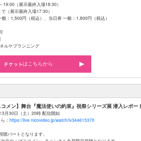
～19:00（展示最終入場18:30）
00まで（展示最終入場17:30）
般：1,500円（税込）、当日券 一般：1,800円（税込）
可
刷
y、ネルケプランニング
はこちらから
 ニコメン】舞台『魔法使いの約束』祝祭シリーズ展 潜入レポー
年3月30日（土）20時 配信開始
ちら：
https://live.nicovideo.jp/watch/lv344615370
】
視聴パートとなります。
.5次元やっぱニコメン」チャンネル会員限定視聴となります。