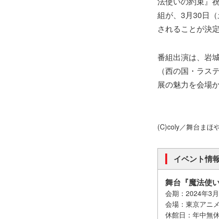
法使いの約束』
組が、3月30日
されることが決
番組出演は、岩
（西の国・ラス
展の魅力を会場
(C)coly／舞台ま
イベント情
舞台『魔法使
会期：2024年3
会場：東京アニメ
休館日：年中無休