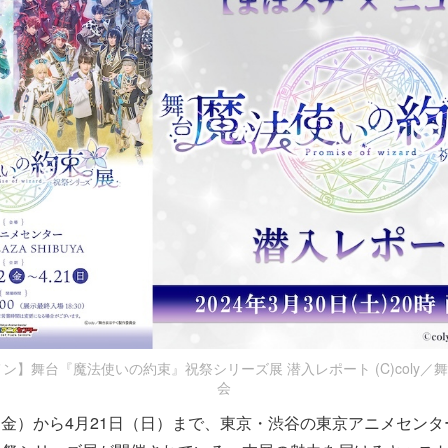
メン】舞台『魔法使いの約束』祝祭シリーズ展 潜入レポート (C)coly
会
2日（金）から4月21日（日）まで、東京・渋谷の東京アニメセン