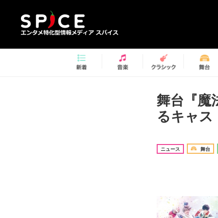
舞台『魔
るキャス
ニュース
舞台