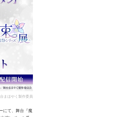
／舞台まほやく製作委員
ターにて、舞台『魔