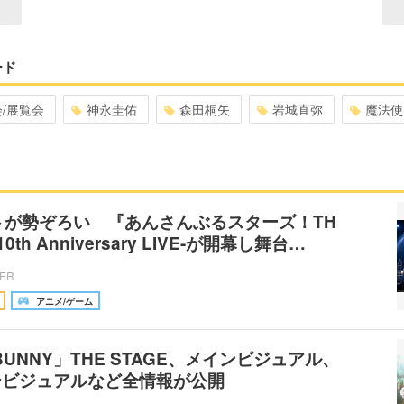
ード
会/展覧会
神永圭佑
森田桐矢
岩城直弥
魔法使
トが勢ぞろい 『あんさんぶるスターズ！TH
10th Anniversary LIVE-が開幕し舞台…
CER
アニメ/ゲーム
& BUNNY」THE STAGE、メインビジュアル、
ービジュアルなど全情報が公開