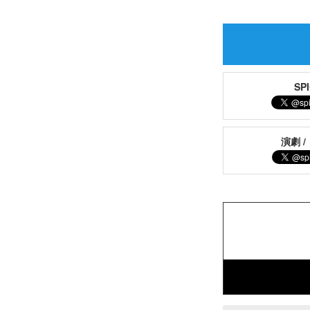
S
演劇 /