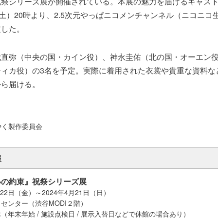
祝祭シリーズ展が開催されている。本展の魅力を届けるキャス
（土）20時より、2.5次元やっぱニコメンチャンネル（ニコニコ
定した。
城直弥（中央の国・カイン役）、神永圭佑（北の国・オーエン
ティカ役）の3名を予定。実際に着用された衣裳や貴重な資料な
から届ける。
ほやく製作委員会
報
いの約束』祝祭シリーズ展
月22日（金）～2024年4月21日（日）
センター（渋谷MODI２階）
（年末年始 / 施設点検日 / 展示入替日などで休館の場合あり）