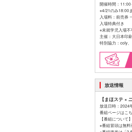
開催時間：11:00
※4/21のみ18:
入場料：前売券 一
入場特典付き
※未就学児入場不
主催：大日本印
特別協力：col
放送情報
【まほステ ×
放送日時：2024
番組ページはこ
【番組について
※番組冒頭は無料
※番組後半は「2