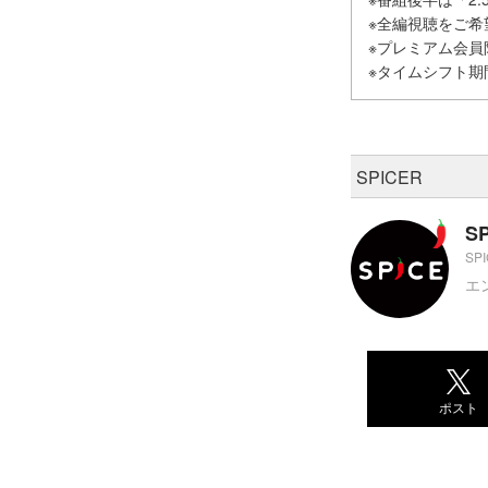
※全編視聴をご
※プレミアム会
※タイムシフト期
SPICER
S
SP
エ
ポスト