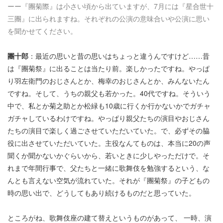
ーー『團菊際』は小さい頃から出ていますが、7月には『星合世十
三團』に出られますね。それぞれの公演の意味合いや公演に思い
を聞かせてください。
團十郎
：最近の思いと昔の思いはちょっと違うんですけど……昔
は『團菊祭』に出ることは当たり前。楽しかったですね。やっぱ
り羽左衛門のおじさんとか、梅幸のおじさんとか、みんないたん
ですね。そして、うちの親父も若かった。40代ですね。そういう
中で、私とか菊之助とか松緑も10歳に行くか行かないかでガチャ
ガチャしているわけですね。やっぱり親父たちの演目やおじさん
たちの演目で楽しく過ごさせていただいていた。で、必ずその脇
役に出させていただいていた。主役なんてものは、本当に20の声
聞くか聞かないかぐらいから、若いときに少しやっただけで。そ
れまで年間行事で、父たちと一緒に歌舞伎を勉強するという、な
んとも言えない空気が流れていた。それが『團菊祭』の子どもの
時の思い出で、どうしてもあり続けるものだと思っていた。
ところがね、歌舞伎座の建て替えというものがあって、 一時、演