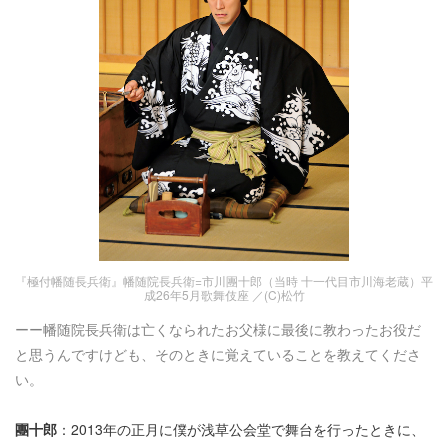
『極付幡随長兵衛』幡随院長兵衛=市川團十郎（当時 十一代目市川海老蔵）平
成26年5月歌舞伎座 ／(C)松竹
ーー幡随院長兵衛は亡くなられたお父様に最後に教わったお役だ
と思うんですけども、そのときに覚えていることを教えてくださ
い。
團十郎
：2013年の正月に僕が浅草公会堂で舞台を行ったときに、