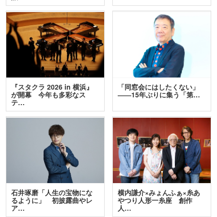
『スタクラ 2026 in 横浜』
「同窓会にはしたくない」
が開幕 今年も多彩なス
――15年ぶりに集う「第…
テ…
石井琢磨「人生の宝物にな
横内謙介×みょんふぁ×糸あ
るように」 初披露曲やレ
やつり人形一糸座 創作
ア…
人…