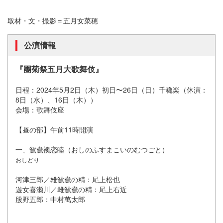
取材・文・撮影＝五月女菜穂
公演情報
『團菊祭五月大歌舞伎』
日程：2024年5月2日（木）初日〜26日（日）千穐楽（休演：
8日（水）、16日（木））
会場：歌舞伎座
【昼の部】午前11時開演
一、鴛鴦襖恋睦（おしのふすまこいのむつごと）
おしどり
河津三郎／雄鴛鴦の精：尾上松也
遊女喜瀬川／雌鴛鴦の精：尾上右近
股野五郎：中村萬太郎