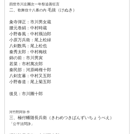
四世市川左團次一年祭追善狂言
二、
毛抜（けぬき）
歌舞伎十八番の内
粂寺弾正：市川男女蔵
腰元巻絹：中村時蔵
小野春風：中村鴈治郎
小原万兵衛：尾上松緑
八剣数馬：尾上松也
秦秀太郎：中村梅枝
錦の前：市川男寅
若菜：市村萬次郎
秦民部：河原崎権十郎
八剣玄蕃：中村又五郎
小野春道：尾上菊五郎
後見：市川團十郎
河竹黙阿弥 作
三、極付幡随長兵衛（きわめつきばんずいちょうべえ）
「公平法問諍」