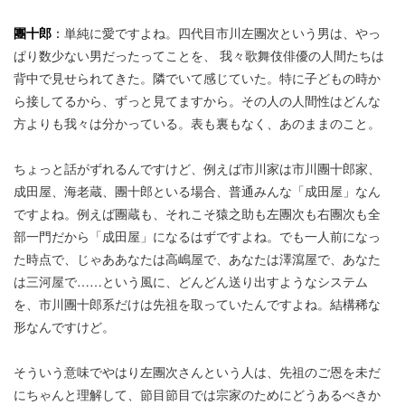
團十郎
：
単純に愛ですよね。四代目市川左團次という男は、やっ
ぱり数少ない男だったってことを、 我々歌舞伎俳優の人間たちは
背中で見せられてきた。隣でいて感じていた。特に子どもの時か
ら接してるから、ずっと見てますから。その人の人間性はどんな
方よりも我々は分かっている。表も裏もなく、あのままのこと。
ちょっと話がずれるんですけど、例えば市川家は市川團十郎家、
成田屋、海老蔵、團十郎といる場合、普通みんな「成田屋」なん
ですよね。例えば團蔵も、それこそ猿之助も左團次も右團次も全
部一門だから「成田屋」になるはずですよね。でも一人前になっ
た時点で、じゃああなたは高嶋屋で、あなたは澤瀉屋で、あなた
は三河屋で……という風に、どんどん送り出すようなシステム
を、市川團十郎系だけは先祖を取っていたんですよね。結構稀な
形なんですけど。
そういう意味でやはり左團次さんという人は、先祖のご恩を未だ
にちゃんと理解して、節目節目では宗家のためにどうあるべきか