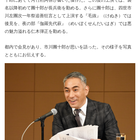
名以降初めて團十郎が長兵衛を勤める。さらに團十郎は、四世市
川左團次一年祭追善狂言として上演する『毛抜』（けぬき）では
後見を、夜の部『伽羅先代萩』（めいぼくせんだいはぎ）では悪
の魅力溢れる仁木弾正を勤める。
都内で会見があり、市川團十郎が思いを語った。その様子を写真
とともにお伝えする。