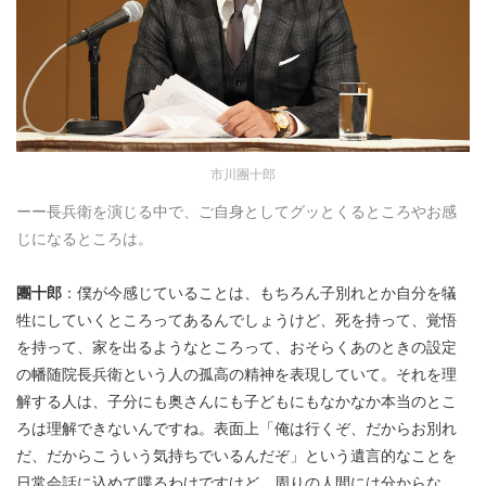
市川團十郎
ーー長兵衛を演じる中で、ご自身としてグッとくるところやお感
じになるところは。
團十郎
：僕が今感じていることは、もちろん子別れとか自分を犠
牲にしていくところってあるんでしょうけど、死を持って、覚悟
を持って、家を出るようなところって、おそらくあのときの設定
の幡随院長兵衛という人の孤高の精神を表現していて。それを理
解する人は、子分にも奥さんにも子どもにもなかなか本当のとこ
ろは理解できないんですね。表面上「俺は行くぞ、だからお別れ
だ、だからこういう気持ちでいるんだぞ」という遺言的なことを
日常会話に込めて喋るわけですけど。周りの人間には分からな