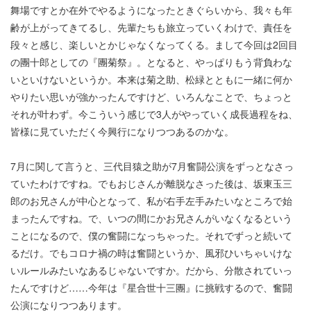
舞場ですとか在外でやるようになったときぐらいから、我々も年
齢が上がってきてるし、先輩たちも旅立っていくわけで、責任を
段々と感じ、楽しいとかじゃなくなってくる。まして今回は2回目
の團十郎としての『團菊祭』。となると、やっぱりもう背負わな
いといけないというか。本来は菊之助、松緑とともに一緒に何か
やりたい思いが強かったんですけど、いろんなことで、ちょっと
それが叶わず。今こういう感じで3人がやっていく成長過程をね、
皆様に見ていただく今興行になりつつあるのかな。
7月に関して言うと、三代目猿之助が7月奮闘公演をずっとなさっ
ていたわけですね。でもおじさんが離脱なさった後は、坂東玉三
郎のお兄さんが中心となって、私が右手左手みたいなところで始
まったんですね。で、いつの間にかお兄さんがいなくなるという
ことになるので、僕の奮闘になっちゃった。それでずっと続いて
るだけ。でもコロナ禍の時は奮闘というか、風邪ひいちゃいけな
いルールみたいなあるじゃないですか。だから、分散されていっ
たんですけど……今年は『星合世十三團』に挑戦するので、奮闘
公演になりつつあります。