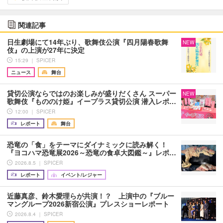
関連記事
日生劇場にて14年ぶり、歌舞伎公演『四月陽春歌舞
NEW
伎』の上演が27年に決定
15:29 ｜ SPICER
ニュース
舞台
貸切公演ならではのお楽しみが盛りだくさん スーパー
NEW
歌舞伎『もののけ姫』イープラス貸切公演 潜入レポ…
12:00 ｜ SPICER
レポート
舞台
恐竜の「食」をテーマにダイナミックに読み解く！
『ヨコハマ恐竜展2026～恐竜の食卓大図鑑～』レポ…
2026.8.5 ｜ SPICER
レポート
イベント/レジャー
近藤真彦、鈴木愛理らが共演！？ 上演中の『ブルー
マングループ2026新宿公演』プレスショーレポート
2026.8.4 ｜ SPICER