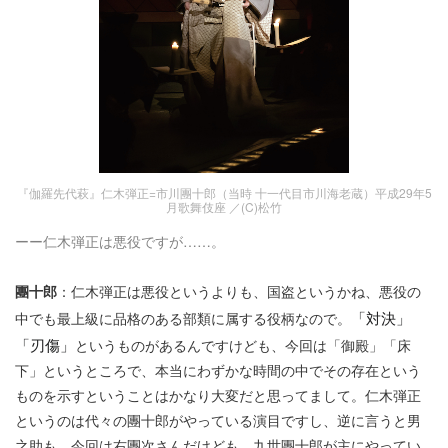
『伽羅先代萩』仁木弾正=市川團十郎（当時 十一代目市川海老蔵）平成29年5
月歌舞伎座 ／(C)松竹
ーー仁木弾正は悪役ですが……。
團十郎
：仁木弾正は悪役というよりも、国盗というかね、悪役の
「対決」
中でも最上級に品格のある部類に属する役柄なので。
「刃傷」
というものがあるんですけども、今回は「御殿」「床
下」というところで、本当にわずかな時間の中でその存在という
ものを示すということはかなり大変だと思ってまして。仁木弾正
というのは代々の團十郎がやっている演目ですし、逆に言うと男
之助も、今回は右團次さんだけども、九世團十郎が主にやってい