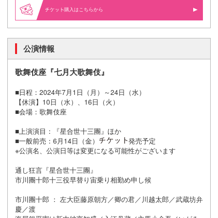
購入はこちらから
公演情報
歌舞伎座『七月大歌舞伎』
■日程：2024年7月1日（月）～24日（水）
【休演】10日（水）、16日（火）
■会場：歌舞伎座
■上演演目：『星合世十三團』ほか
■一般前売：6月14日（金）
発売予定
※公演名、公演日等は変更になる可能性がございます
通し狂言『星合世十三團』
市川團十郎十三役早替り宙乗り相勤め申し候
市川團十郎 ： 左大臣藤原朝方／卿の君／川越太郎／武蔵坊弁
慶／渡