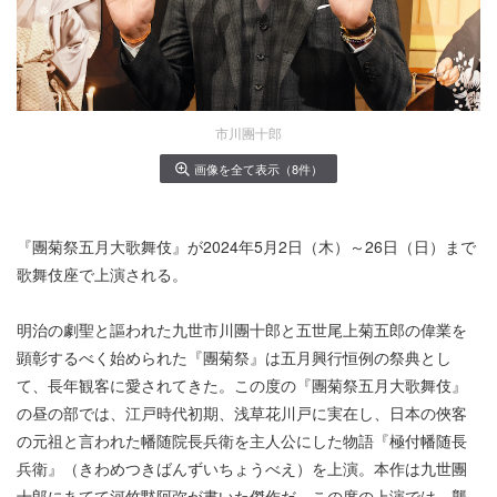
市川團十郎
画像を全て表示（8件）
『團菊祭五月大歌舞伎』が2024年5月2日（木）～26日（日）まで
歌舞伎座で上演される。
明治の劇聖と謳われた九世市川團十郎と五世尾上菊五郎の偉業を
顕彰するべく始められた『團菊祭』は五月興行恒例の祭典とし
て、長年観客に愛されてきた。この度の『團菊祭五月大歌舞伎』
の昼の部では、江戸時代初期、浅草花川戸に実在し、日本の俠客
の元祖と言われた幡随院長兵衛を主人公にした物語『極付幡随長
兵衛』（きわめつきばんずいちょうべえ）を上演。本作は九世團
十郎にあてて河竹黙阿弥が書いた傑作だ。この度の上演では、襲