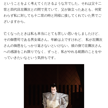
ということをよく考えてくださるような方でした。それは父十二
世と四代目左團次との間で見ていて、父が旅立ったあとも、何変
わらず私に対しても十二世の時と同様に接してくれていた男でご
ざいますから。
亡くなったときは私も本当にとても苦しい思いをしましたけど、
その御曹司である男女蔵さん。年齢は上ですけれど、 私が左團次
さんの御恩をしっかり返さないといけない。彼の側で左團次さん
への感謝をこれ限りでなく、ずっと、私がやれる範囲のことをや
っていきたいなという気持ちです。