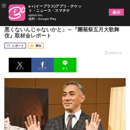
×
e＋(イープラス)アプリ - チケッ
ト・ニュース・スマチケ
表示
eplus inc.
無料 - Google Play
市川團十郎、亡き父から最後に教わった役「珍しく
悪くないんじゃないかと」～『團菊祭五月大歌舞
伎』取材会レポート
レポート
舞台
2024.4.5
ポスト
シェア
送る