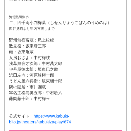
河竹黙阿弥 作
二、四千両小判梅葉（しせんりょうこばんのうめのは）
四谷見附より牢内言渡しまで
野州無宿富蔵：尾上松緑
数見役：坂東彦三郎
頭：坂東亀蔵
女房おさよ：中村梅枝
浅草無宿才次郎：中村萬太郎
伊丹屋徳太郎：坂東巳之助
浜田左内：河原崎権十郎
うどん屋六兵衛：坂東彌十郎
隅の隠居：市川團蔵
牢名主松島奥五郎：中村歌六
藤岡藤十郎：中村梅玉
公式サイト
https://www.kabuki-
bito.jp/theaters/kabukiza/play/874