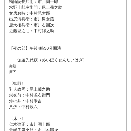
幡随院長兵衛：市川團十郎
水野十郎左衛門：尾上菊之助
女房お時：中村児太郎
出尻清兵衛：市川男女蔵
唐犬権兵衛：市川右團次
近藤登之助：中村錦之助
【夜の部】午後4時30分開演
一、伽羅先代萩（めいぼくせんだいはぎ）
御殿
床下
〈御殿〉
乳人政岡：尾上菊之助
栄御前：中村雀右衛門
沖の井：中村米吉
八汐：中村歌六
〈床下〉
仁木弾正：市川團十郎
荒獅子男之助：市川右團次