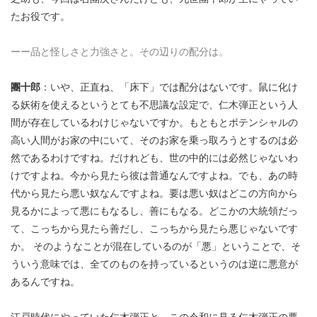
たお役です。
ーー品と怪しさと力強さと。その辺りの配分は。
團十郎
：いや、正直ね、「床下」では配分はないです。鼠に化け
る妖術を使えるというとても不思議な設定で、仁木弾正という人
間が存在しているわけじゃないですか。もともとポテンシャルの
高い人間がお家の中にいて、そのお家を乗っ取ろうとするのは必
然であるわけですね。だけれども、世の中的には必然じゃないわ
けですよね。今から見たら彼は普通なんですよね。でも、あの時
代から見たら悪い奴なんですよね。要は悪い奴はどこの方向から
見るかによって悪にもなるし、善にもなる。どこかの大統領だっ
て、こっちから見たら善だし、こっちから見たら悪じゃないです
か。 そのようなことが混在しているのが「悪」ということで、そ
ういう意味では、全てのものを持っているというのは逆に悪意が
あるんですね。
江戸時代にやっていた仁木弾正と、この令和に見る仁木弾正の悪