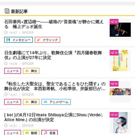
最新記事
石田泰尚×渡辺雄一――破格の“音楽魂”が静かに燃え
NEW
る 極上デュオ誕生
16:37 ｜ SPICER
インタビュー
クラシック
日生劇場にて14年ぶり、歌舞伎公演『四月陽春歌舞
NEW
伎』の上演が27年に決定
15:29 ｜ SPICER
ニュース
舞台
『転生した大聖女は、聖女であることをひた隠す』の
NEW
舞台化が決定 本西彩希帆、小松準弥、井阪郁巳が…
13:47 ｜ SPICER
ニュース
舞台
アニメ/ゲーム
[ kei ]の8月12日Veats Shibuya公演にShou (Verde/,
NEW
Alice Nine.) の出演が決定
12:31 ｜ SPICER
ニュース
動画
音楽