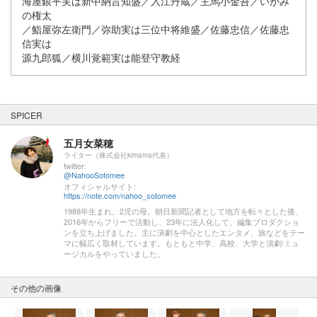
海屋銀平実は新中納言知盛／入江丹蔵／主馬小金吾／いがみ
の権太
／鮨屋弥左衛門／弥助実は三位中将維盛／佐藤忠信／佐藤忠
信実は
源九郎狐／横川覚範実は能登守教経
SPICER
五月女菜穂
ライター（株式会社kimama代表）
twitter:
@NahooSotomee
オフィシャルサイト:
https://note.com/nahoo_sotomee
1988年生まれ。2児の母。朝日新聞記者として地方を転々とした後、
2016年からフリーで活動し、23年に法人化して、編集プロダクショ
ンを立ち上げました。主に演劇を中心としたエンタメ、旅などをテー
マに幅広く取材しています。もともと中学、高校、大学と演劇/ミュ
ージカルをやっていました。
その他の画像