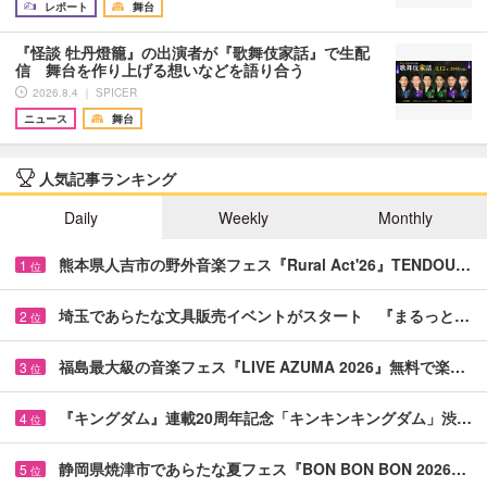
レポート
舞台
『怪談 牡丹燈籠』の出演者が『歌舞伎家話』で生配
信 舞台を作り上げる想いなどを語り合う
2026.8.4 ｜ SPICER
ニュース
舞台
人気記事ランキング
Daily
Weekly
Monthly
熊本県人吉市の野外音楽フェス『Rural Act'26』TENDOU…
1
位
埼玉であらたな文具販売イベントがスタート 『まるっと…
2
位
福島最大級の音楽フェス『LIVE AZUMA 2026』無料で楽…
3
位
『キングダム』連載20周年記念「キンキンキングダム」渋…
4
位
静岡県焼津市であらたな夏フェス『BON BON BON 2026…
5
位