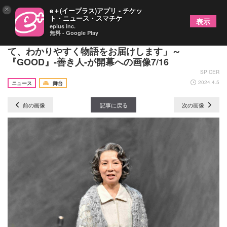
×
e＋(イープラス)アプリ - チケッ
ト・ニュース・スマチケ
表示
eplus inc.
無料 - Google Play
佐藤隆太「生演奏や歌もあり、音楽や歌の力を借り
て、わかりやすく物語をお届けします」～
『GOOD』-善き人-が開幕への画像7/16
SPICER
2024.4.5
ニュース
舞台
前の画像
記事に戻る
次の画像