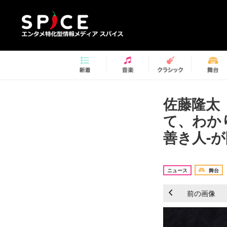
佐藤隆太
て、わか
善き人-が
ニュース
舞台
前の画像