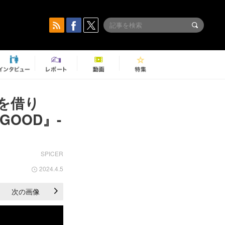
を借り
OOD』-
SPICER
2024.4.5
次の画像