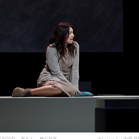
『GOOD』-善き人- 舞台写真 クレジット：中西 月