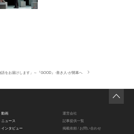
をお届けします」～『GOOD』-善き人-が開幕へ
- 動画
運営会社
- ニュース
記事提供一覧
- インタビュー
掲載依頼 / お問い合わせ