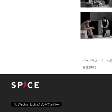
イープラス
佐
画像15/16