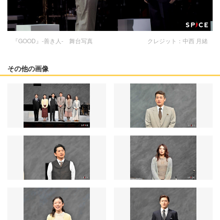
『GOOD』-善き人- 舞台写真 クレジット：中西 月緒
その他の画像