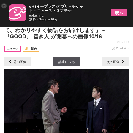
×
e＋(イープラス)アプリ - チケッ
ト・ニュース・スマチケ
表示
eplus inc.
無料 - Google Play
佐藤隆太「生演奏や歌もあり、音楽や歌の力を借り
て、わかりやすく物語をお届けします」～
『GOOD』-善き人-が開幕への画像10/16
SPICER
2024.4.5
ニュース
舞台
前の画像
記事に戻る
次の画像