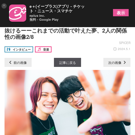
×
e＋(イープラス)アプリ - チケッ
ト・ニュース・スマチケ
表示
eplus inc.
無料 - Google Play
音楽ユニット・MELOGAPPAが5周年イヤーを駆け
抜けるーーこれまでの活動で叶えた夢、2人の関係
性の画像2/8
SPICER
2024.5.1
インタビュー
音楽
前の画像
記事に戻る
次の画像