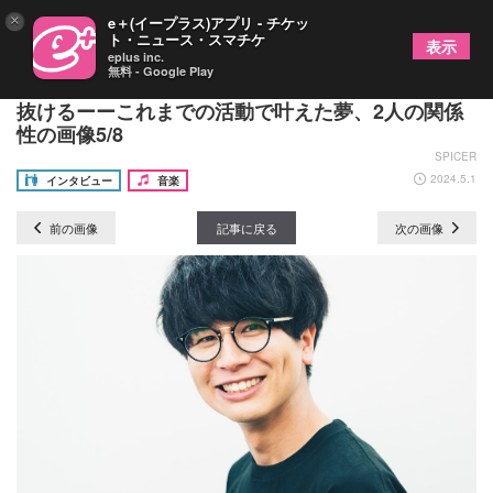
×
e＋(イープラス)アプリ - チケッ
ト・ニュース・スマチケ
表示
eplus inc.
無料 - Google Play
音楽ユニット・MELOGAPPAが5周年イヤーを駆け
抜けるーーこれまでの活動で叶えた夢、2人の関係
性の画像5/8
SPICER
2024.5.1
インタビュー
音楽
前の画像
記事に戻る
次の画像