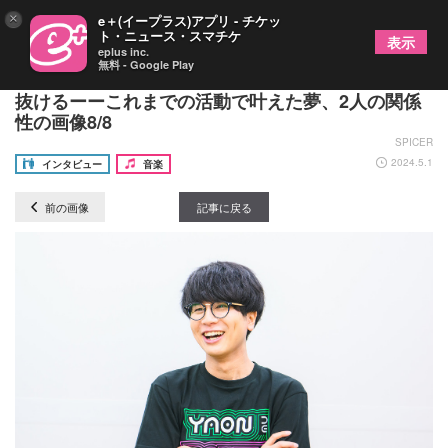
×
e＋(イープラス)アプリ - チケッ
ト・ニュース・スマチケ
表示
eplus inc.
無料 - Google Play
音楽ユニット・MELOGAPPAが5周年イヤーを駆け
抜けるーーこれまでの活動で叶えた夢、2人の関係
性の画像8/8
SPICER
2024.5.1
インタビュー
音楽
前の画像
記事に戻る