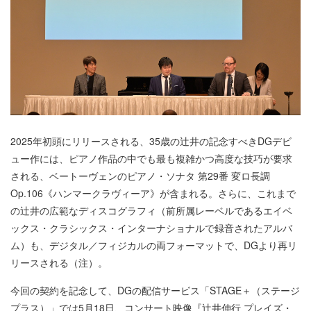
2025年初頭にリリースされる、35歳の辻井の記念すべきDGデビ
ュー作には、ピアノ作品の中でも最も複雑かつ高度な技巧が要求
される、ベートーヴェンのピアノ・ソナタ 第29番 変ロ長調
Op.106《ハンマークラヴィーア》が含まれる。さらに、これまで
の辻井の広範なディスコグラフィ（前所属レーベルであるエイベ
ックス・クラシックス・インターナショナルで録音されたアルバ
ム）も、デジタル／フィジカルの両フォーマットで、DGより再リ
リースされる（注）。
今回の契約を記念して、DGの配信サービス「STAGE＋（ステージ
プラス）」では5月18日、コンサート映像『辻井伸行 プレイズ・