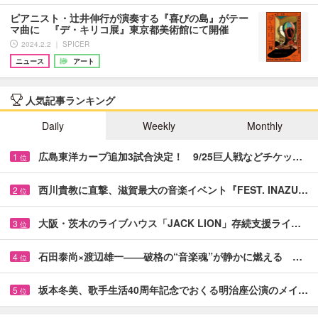
ピアニスト・辻井伸行が演奏する『喜びの島』がテー
マ曲に 『デ・キリコ展』東京都美術館にて開催
2024.2.2 ｜ SPICER
ニュース
アート
人気記事ランキング
Daily
Weekly
Monthly
広島東洋カープ追加3試合決定！ 9/25巨人戦などチケッ…
1
位
西川貴教に直撃、滋賀最大の音楽イベント『FEST. INAZU…
2
位
大阪・茨木のライブハウス「JACK LION」存続支援ライ…
3
位
石田泰尚×渡辺雄一――破格の“音楽魂”が静かに燃える …
4
位
坂本冬美、歌手生活40周年記念でおくる明治座公演のメイ…
5
位