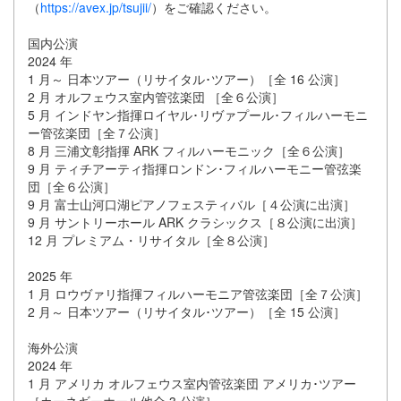
（
https://avex.jp/tsujii/
）をご確認ください。
国内公演
2024 年
1 月～ 日本ツアー（リサイタル･ツアー）［全 16 公演］
2 月 オルフェウス室内管弦楽団 ［全６公演］
5 月 インドヤン指揮ロイヤル･リヴァプール･フィルハーモニ
ー管弦楽団［全７公演］
8 月 三浦文彰指揮 ARK フィルハーモニック［全６公演］
9 月 ティチアーティ指揮ロンドン･フィルハーモニー管弦楽
団［全６公演］
9 月 富士山河口湖ピアノフェスティバル［４公演に出演］
9 月 サントリーホール ARK クラシックス［８公演に出演］
12 月 プレミアム・リサイタル［全８公演］
2025 年
1 月 ロウヴァリ指揮フィルハーモニア管弦楽団［全７公演］
2 月～ 日本ツアー（リサイタル･ツアー）［全 15 公演］
海外公演
2024 年
1 月 アメリカ オルフェウス室内管弦楽団 アメリカ･ツアー