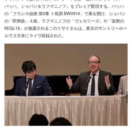
バッハ、ショパン＆ラフマニノフ』をプレミア配信する。バッハ
の「フランス組曲 第5番 ト長調 BWV816」で幕を開け、ショパン
の「即興曲」４曲、ラフマニノフの「ヴォカリーズ」や「楽興の
時Op.16」が披露されるこのリサイタルは、東京のサントリーホー
ルで２月末にライヴ収録された。