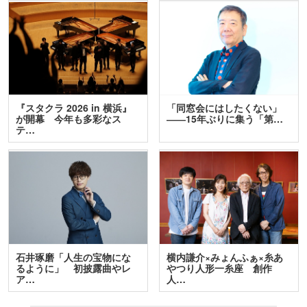
『スタクラ 2026 in 横浜』
「同窓会にはしたくない」
が開幕 今年も多彩なス
――15年ぶりに集う「第…
テ…
石井琢磨「人生の宝物にな
横内謙介×みょんふぁ×糸あ
るように」 初披露曲やレ
やつり人形一糸座 創作
ア…
人…