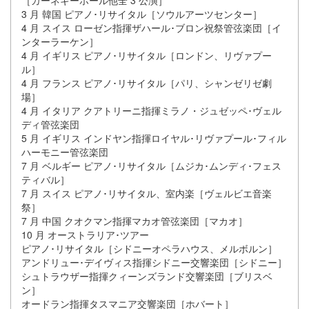
［カーネギーホール他全 3 公演］
3 月 韓国 ピアノ･リサイタル［ソウルアーツセンター］
4 月 スイス ローゼン指揮ザハール･ブロン祝祭管弦楽団［イ
ンターラーケン］
4 月 イギリス ピアノ･リサイタル［ロンドン、リヴァプー
ル］
4 月 フランス ピアノ･リサイタル［パリ、シャンゼリゼ劇
場］
4 月 イタリア クアトリーニ指揮ミラノ・ジュゼッペ･ヴェル
ディ管弦楽団
5 月 イギリス インドヤン指揮ロイヤル･リヴァプール･フィル
ハーモニー管弦楽団
7 月 ベルギー ピアノ･リサイタル［ムジカ･ムンディ･フェス
ティバル］
7 月 スイス ピアノ･リサイタル、室内楽［ヴェルビエ音楽
祭］
7 月 中国 クオクマン指揮マカオ管弦楽団［マカオ］
10 月 オーストラリア･ツアー
ピアノ･リサイタル［シドニーオペラハウス、メルボルン］
アンドリュー･デイヴィス指揮シドニー交響楽団［シドニー］
シュトラウザー指揮クィーンズランド交響楽団［ブリスベ
ン］
オードラン指揮タスマニア交響楽団［ホバート］