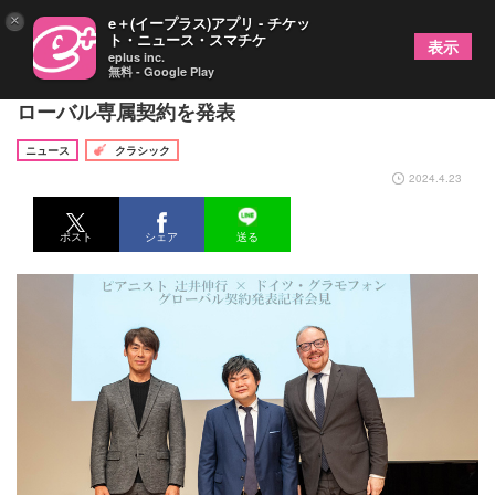
×
e＋(イープラス)アプリ - チケッ
ト・ニュース・スマチケ
表示
eplus inc.
無料 - Google Play
ドイツ・グラモフォンがピアニスト、辻井伸行とグ
ローバル専属契約を発表
ニュース
クラシック
2024.4.23
ポスト
シェア
送る