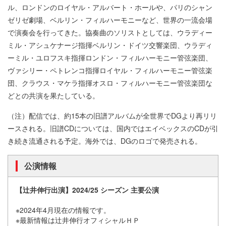
ル、ロンドンのロイヤル・アルバート・ホールや、パリのシャン
ゼリゼ劇場、ベルリン・フィルハーモニーなど、世界の一流会場
で演奏会を行ってきた。協奏曲のソリストとしては、ウラディー
ミル・アシュケナージ指揮ベルリン・ドイツ交響楽団、ウラディ
ーミル・ユロフスキ指揮ロンドン・フィルハーモニー管弦楽団、
ヴァシリー・ペトレンコ指揮ロイヤル・フィルハーモニー管弦楽
団、クラウス・マケラ指揮オスロ・フィルハーモニー管弦楽団な
どとの共演を果たしている。
（注）配信では、約15本の旧譜アルバムが全世界でDGより再リリ
ースされる。旧譜CDについては、国内ではエイベックスのCDが引
き続き流通される予定。海外では、DGのロゴで発売される。
公演情報
【辻井伸行出演】2024/25 シーズン 主要公演
※2024年4月現在の情報です。
※最新情報は辻井伸行オフィシャルＨＰ