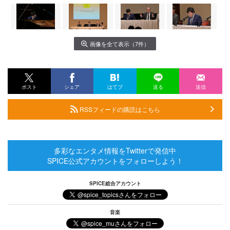
画像を全て表示（7件）
ポスト
シェア
はてブ
送る
送信
RSSフィードの購読はこちら
多彩なエンタメ情報をTwitterで発信中
SPICE公式アカウントをフォローしよう！
SPICE総合アカウント
音楽