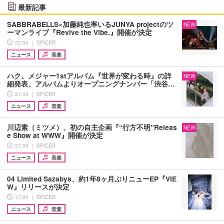
最新記事
SABBRABELLS×加藤純也率いるJUNYA projectのツ
NEW
ーマンライブ『Revive the Vibe.』開催が決定
22:00 ｜ SPICER
ニュース
音楽
ハク。メジャー1stアルバム『世界が変わる時』の詳
NEW
細発表、アルバムよりオープニングナンバー「渋谷…
21:00 ｜ SPICER
ニュース
音楽
川辺素（ミツメ）、初の自主企画『“行方不明”Releas
NEW
e Show at WWW』開催が決定
21:00 ｜ SPICER
ニュース
音楽
04 Limited Sazabys、約1年8ヶ月ぶりニューEP『VIE
W』リリースが決定
17:00 ｜ SPICER
ニュース
音楽