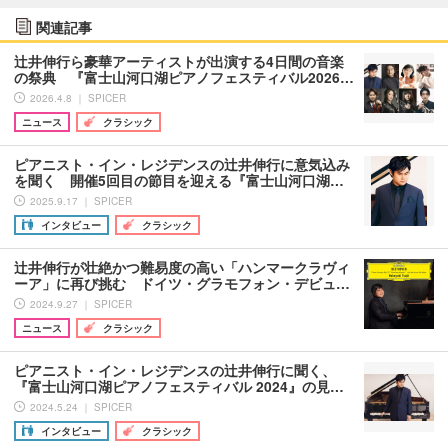
関連記事
辻井伸行ら豪華アーティストが出演する4日間の音楽
の祭典 『富士山河口湖ピアノフェスティバル2026…
2026.4.8 ｜ SPICER
ニュース
クラシック
ピアニスト・イン・レジデンスの辻井伸行に意気込み
を聞く 開催5回目の節目を迎える『富士山河口湖…
2025.9.17 ｜ SPICER
インタビュー
クラシック
辻井伸行が壮絶かつ難易度の高い「ハンマークラヴィ
ーア」に再び挑む ドイツ・グラモフォン・デビュ…
2024.9.27 ｜ SPICER
ニュース
クラシック
ピアニスト・イン・レジデンスの辻井伸行に聞く、
『富士山河口湖ピアノフェスティバル 2024』の見…
2024.5.24 ｜ SPICER
インタビュー
クラシック