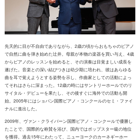
先天的に目が不自由でありながら、2歳の頃からおもちゃのピアノ
で自然に曲を弾き始めた辻井。母親が本物の楽器を買い与え、4歳
からピアノのレッスンを始めると、その演奏は目覚ましい成長を
遂げた。音楽との深い結びつきは幼少期に培われ、彼はあらゆる
曲を耳で覚えようとする姿勢を示し、作曲家としての活動によっ
てそれはさらに深まった。12歳の時にはサントリーホールでのリ
サイタル・デビューを果たし、その後すぐに海外での活動も開
始。2005年にはショパン国際ピアノ・コンクールのセミ・ファイ
ナルに進出した。
2009年、ヴァン・クライバーン国際ピアノ・コンクールで優勝し
たことで、国際的な称賛を浴び、国内ではポップスター級の地位
を獲得。過去15年にわたって、ニューヨークのカーネギーホー