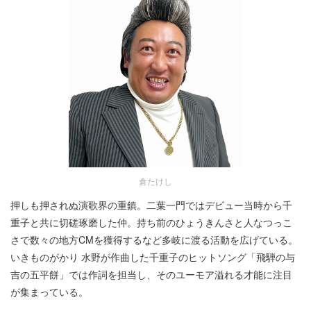
倉たけし
押しも押されぬ演歌界の重鎮。二葉一門ではデビュー当時から千
重子と共に切磋琢磨した仲。持ち前のひょうきんさと人なつっこ
さで数々の地方CMを獲得するなど多岐に渡る活動を広げている。
いきものがかり 水野が作曲した千重子のヒットソング「飛騨の与
吉の五平餅」では作詞を担当し、そのユーモア溢れる才能に注目
が集まっている。