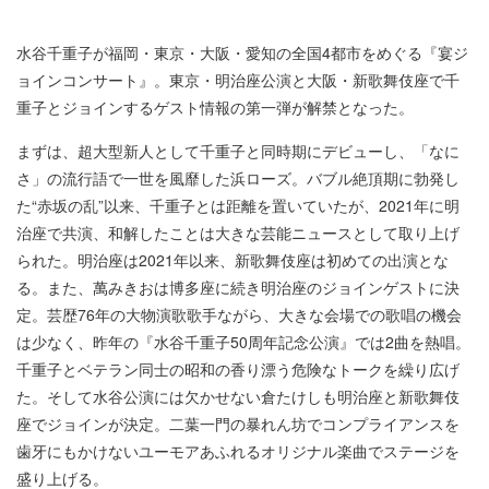
水谷千重子が福岡・東京・大阪・愛知の全国4都市をめぐる『宴ジ
ョインコンサート』。東京・明治座公演と大阪・新歌舞伎座で千
重子とジョインするゲスト情報の第一弾が解禁となった。
まずは、超大型新人として千重子と同時期にデビューし、「なに
さ」の流行語で一世を風靡した浜ローズ。バブル絶頂期に勃発し
た“赤坂の乱”以来、千重子とは距離を置いていたが、2021年に明
治座で共演、和解したことは大きな芸能ニュースとして取り上げ
られた。明治座は2021年以来、新歌舞伎座は初めての出演とな
る。また、萬みきおは博多座に続き明治座のジョインゲストに決
定。芸歴76年の大物演歌歌手ながら、大きな会場での歌唱の機会
は少なく、昨年の『水谷千重子50周年記念公演』では2曲を熱唱。
千重子とベテラン同士の昭和の香り漂う危険なトークを繰り広げ
た。そして水谷公演には欠かせない倉たけしも明治座と新歌舞伎
座でジョインが決定。二葉一門の暴れん坊でコンプライアンスを
歯牙にもかけないユーモアあふれるオリジナル楽曲でステージを
盛り上げる。