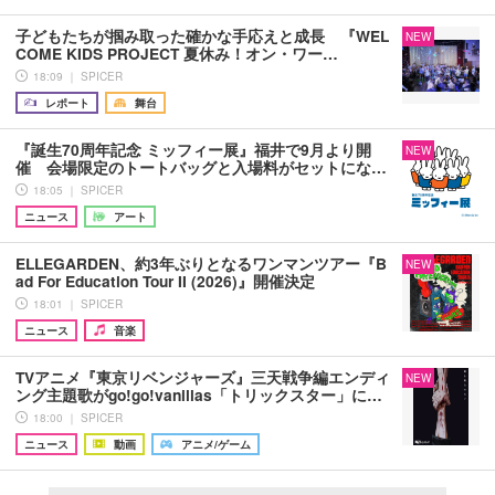
子どもたちが掴み取った確かな手応えと成長 『WEL
NEW
COME KIDS PROJECT 夏休み！オン・ワー…
18:09 ｜ SPICER
レポート
舞台
『誕生70周年記念 ミッフィー展』福井で9月より開
NEW
催 会場限定のトートバッグと入場料がセットにな…
18:05 ｜ SPICER
ニュース
アート
ELLEGARDEN、約3年ぶりとなるワンマンツアー『B
NEW
ad For Education Tour II (2026)』開催決定
18:01 ｜ SPICER
ニュース
音楽
TVアニメ『東京リベンジャーズ』三天戦争編エンディ
NEW
ング主題歌がgo!go!vanillas「トリックスター」に…
18:00 ｜ SPICER
ニュース
動画
アニメ/ゲーム