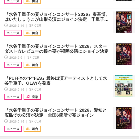
ニュース
舞台
『水谷千重子の宴ジョインコンサート2026』秦基博、
はいだしょうこが山形公演にジョイン決定 千重子…
2026.6.19 ｜ SPICER
ニュース
舞台
『水谷千重子の宴ジョインコンサート 2026』スター
ダスト☆レビューの根本要が福岡公演にジョイン決定
2026.6.9 ｜ SPICER
ニュース
舞台
『PUFFYの"P"FES』最終出演アーティストとして水
谷千重子、GLAYを発表
2026.5.15 ｜ SPICER
ニュース
音楽
『水谷千重子の宴ジョインコンサート 2026』愛知と
広島での公演が決定 全国6箇所で宴ジョイン
2026.5.15 ｜ SPICER
ニュース
舞台