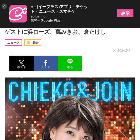
×
e＋(イープラス)アプリ - チケッ
ト・ニュース・スマチケ
表示
eplus inc.
無料 - Google Play
『水谷千重子の宴ジョインコンサート』東京＆大阪
ゲストに浜ローズ、萬みきお、倉たけし
ニュース
舞台
2024.5.7
ポスト
シェア
送る