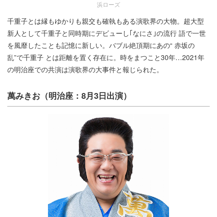
浜ローズ
千重子とは縁もゆかりも親交も確執もある演歌界の大物。超大型
新人として千重子と同時期にデビューし｢なにさ｣の流行 語で一世
を風靡したことも記憶に新しい。バブル絶頂期にあの“ 赤坂の
乱”で千重子 とは距離を置く存在に。時をまつこと30年…2021年
の明治座での共演は演歌界の大事件と報じられた。
萬みきお（明治座：8月3日出演）