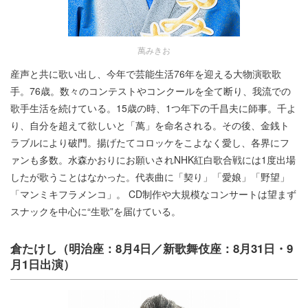
萬みきお
産声と共に歌い出し、今年で芸能生活76年を迎える大物演歌歌
手。76歳。数々のコンテストやコンクールを全て断り、我流での
歌手生活を続けている。15歳の時、1つ年下の千昌夫に師事。千よ
り、自分を超えて欲しいと「萬」を命名される。その後、金銭ト
ラブルにより破門。揚げたてコロッケをこよなく愛し、各界にフ
ァンも多数。水森かおりにお願いされNHK紅白歌合戦には1度出場
したが歌うことはなかった。代表曲に「契り」「愛娘」「野望」
「マンミキフラメンコ」。 CD制作や大規模なコンサートは望まず
スナックを中心に“生歌”を届けている。
倉たけし（明治座：8月4日／新歌舞伎座：8月31日・9
月1日出演）