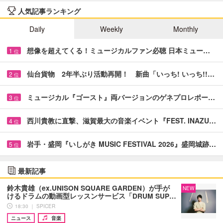
人気記事ランキング
Daily
Weekly
Monthly
想像を超えてくる！ミュージカルファン必聴 日本ミュー…
1
位
仙台貨物 2年半ぶり活動再開！ 新曲「いっち! いっち!!…
2
位
ミュージカル『ゴースト』両バージョンのゲネプロレポー…
3
位
西川貴教に直撃、滋賀最大の音楽イベント『FEST. INAZU…
4
位
岩手・盛岡『いしがき MUSIC FESTIVAL 2026』盛岡城跡…
5
位
最新記事
鈴木貴雄（ex.UNISON SQUARE GARDEN）が手が
NEW
けるドラムの動画型レッスンサービス「DRUM SUP…
18:30 ｜ SPICER
ニュース
音楽