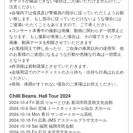
が確認できない場合はご入場いただけませんのでご
注意ください。
※会場内では係員及び警備員の指示に従っていただくようお願
い致します。もし指示に従っていただけないような場合には
ご退場いただくこともありますので、ご了承ください。
※コンサート本番中の撮影は画像、動画に関わらず一切禁止と
なります。もし撮影が発覚した場合は、その場でスタッフが
画像、動画データを削除させていただきます
※お客様同士で押し合ったり、ご自身の座席以外の使用等、他
のお客様のご迷惑になるような行動や危険な行為は一切禁止
となります
※終演後は規制退場とさせていただきます。
※会場周辺でのアーティストの入り待ち・出待ち行為はお止め
ください。
※発熱・体調がすぐれない場合のご来場はお控えください。
Chilli Beans. Hall Tour 2024
2024.10.4 Fri 新潟 りゅーとぴあ 新潟市民芸術文化会館
2024.10.6 Sun 宮城 トークネットホール仙台 大ホール
2024.10.14 Mon 香川 サンポートホール高松
2024.10.18 Fri 広島 JMS アステールプラザ大ホール
2024.10.19 Sat 福岡 福岡市民会館
2024.10.25 Fri 石川 金沢市文化ホール