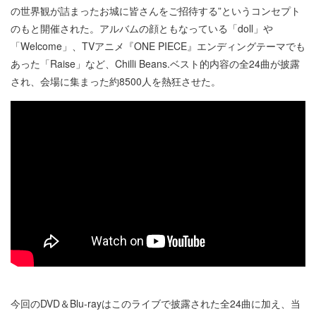
の世界観が詰まったお城に皆さんをご招待する”というコンセプト
のもと開催された。アルバムの顔ともなっている「doll」や
「Welcome」、TVアニメ『ONE PIECE』エンディングテーマでも
あった「Raise」など、Chilli Beans.ベスト的内容の全24曲が披露
され、会場に集まった約8500人を熱狂させた。
今回のDVD＆Blu-rayはこのライブで披露された全24曲に加え、当