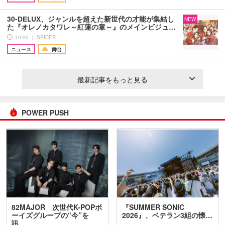
30-DELUX、ジャンルを超えた新世代の才能が集結し
NEW
た『オレノカタワレ～紅蓮の章～』のメインビジュ…
10:00 ｜ SPICER
ニュース
舞台
最新記事をもっと見る
POWER PUSH
82MAJOR 次世代K-POPボ
『SUMMER SONIC
ーイズグループの“今”を
2026』、ベテラン3組の懐…
訊…