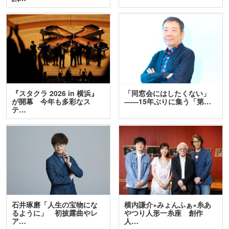
『スタクラ 2026 in 横浜』
「同窓会にはしたくない」
が開幕 今年も多彩なス
――15年ぶりに集う「第…
テ…
石井琢磨「人生の宝物にな
横内謙介×みょんふぁ×糸あ
るように」 初披露曲やレ
やつり人形一糸座 創作
ア…
人…