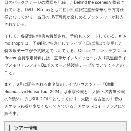
日のバックステージの模様を記録したBehind the scenesが収録さ
れている。DVD、Blu-rayともに初回生産限定盤が豪華な三方背仕
様となっており、当日のLIVE写真が楽しめるブックレットが封入
されている。
そして、各店舗の特典も解禁され、予約もスタートしている。mu-
mo shopでは、予約限定特典としてライブ当日に演出で使用した
特製銀テープが予約限定でついてくる。Official ファンクラブ Club
Beans.会員限定特典には、直筆サイン&メッセージ入り武道館ライ
ブメモリアルフォトB2ポスターと特製銀テープがついてくるとの
こと。
また、6月に開催される東名阪のライブハウスツアー『Chilli
Beans. Live House Tour 2024』は東京公演と、大阪・名古屋公演
の2階がすでにSOLD OUTとなっており、大阪・名古屋の１階の
も残り少なくなってきている。
はイープラスにて
販売中。
ツアー情報