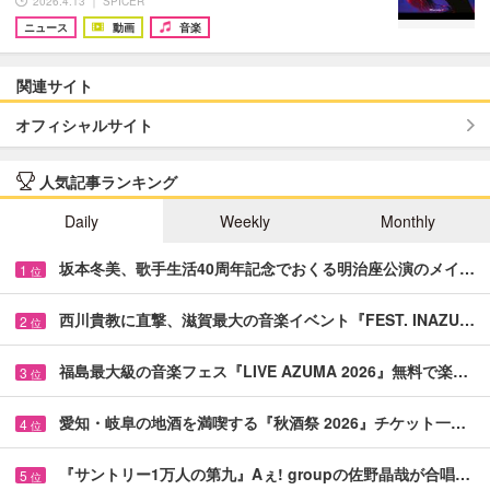
2026.4.13 ｜ SPICER
ニュース
動画
音楽
関連サイト
オフィシャルサイト
人気記事ランキング
Daily
Weekly
Monthly
坂本冬美、歌手生活40周年記念でおくる明治座公演のメイ…
1
位
西川貴教に直撃、滋賀最大の音楽イベント『FEST. INAZU…
2
位
福島最大級の音楽フェス『LIVE AZUMA 2026』無料で楽…
3
位
愛知・岐阜の地酒を満喫する『秋酒祭 2026』チケット一…
4
位
『サントリー1万人の第九』Aぇ! groupの佐野晶哉が合唱…
5
位