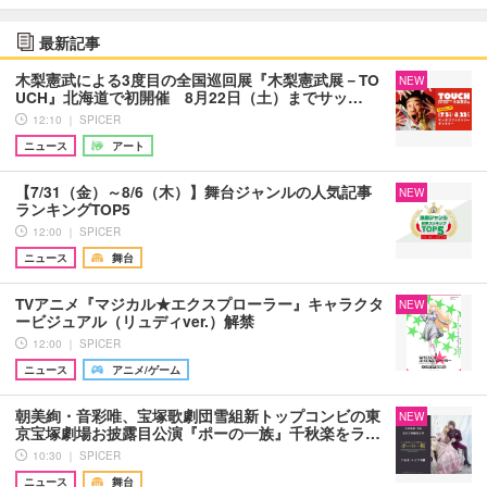
最新記事
木梨憲武による3度目の全国巡回展『木梨憲武展－TO
NEW
UCH』北海道で初開催 8月22日（土）までサッ…
12:10 ｜ SPICER
ニュース
アート
【7/31（金）～8/6（木）】舞台ジャンルの人気記事
NEW
ランキングTOP5
12:00 ｜ SPICER
ニュース
舞台
TVアニメ『マジカル★エクスプローラー』キャラクタ
NEW
ービジュアル（リュディver.）解禁
12:00 ｜ SPICER
ニュース
アニメ/ゲーム
朝美絢・音彩唯、宝塚歌劇団雪組新トップコンビの東
NEW
京宝塚劇場お披露目公演『ポーの一族』千秋楽をラ…
10:30 ｜ SPICER
ニュース
舞台