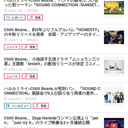
ハルカミライ×Chilli Beans.、バンドの核をぶつけ合
った初ツーマン『SOUND CONNECTION -SUNSET…
2026.7.28 ｜ SPICER
レポート
音楽
Chilli Beans.、約3年ぶりフルアルバム『HONESTY』
の今秋リリースを発表 全国・アジアツアーのタイ…
2026.7.13 ｜ SPICER
ニュース
音楽
Chilli Beans.、小池栄子主演ドラマ『ムショラン三ツ
星』主題歌「breath」の配信リリースが決定【コメ…
2026.5.23 ｜ SPICER
ニュース
音楽
ハルカミライ×Chilli Beans.が初対バン、『SOUND C
ONNECTION』座談会で6人が語り合う両者の意外…
2026.5.9 ｜ SPICER
インタビュー
音楽
Chilli Beans.、Zepp Hanedaワンマン公演より「pai
n」「just try it」のライブ映像を2ヶ月連続公開