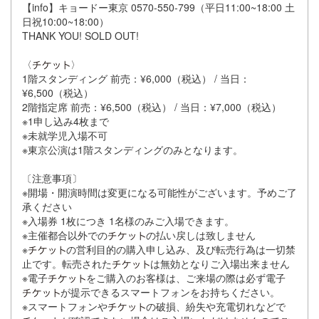
【info】キョードー東京 0570-550-799（平日11:00~18:00 土
日祝10:00~18:00）
THANK YOU! SOLD OUT!
〈
〉
1階スタンディング 前売：¥6,000（税込） / 当日：
¥6,500（税込）
2階指定席 前売：¥6,500（税込） / 当日：¥7,000（税込）
※1申し込み4枚まで
※未就学児入場不可
※東京公演は1階スタンディングのみとなります。
〔注意事項〕
※開場・開演時間は変更になる可能性がございます。予めご了
承ください
※入場券 1枚につき 1名様のみご入場できます。
※主催都合以外での
の払い戻しは致しません
※
の営利目的の購入申し込み、及び転売行為は一切禁
止です。転売された
は無効となりご入場出来ません
※電子
をご購入のお客様は、ご来場の際は必ず電子
が提示できるスマートフォンをお持ちください。
※スマートフォンや
の破損、紛失や充電切れなどで