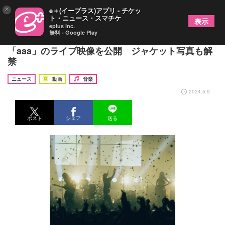
×
e＋(イープラス)アプリ - チケッ
ト・ニュース・スマチケ
表示
eplus inc.
無料 - Google Play
Chilli Beans. 初の武道館ワンマン映像作品より
「aaa」のライブ映像を公開 ジャケット写真も解
禁
ニュース
動画
音楽
2024.5.9
ポスト
シェア
送る