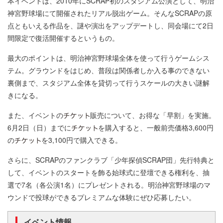
本イベントは、2010年にSCRAP初のスタジアム公演として、明治
神宮野球場にて開催されたリアル脱出ゲーム。そんなSCRAPの原
点ともいえる作品を、謎や演出をアップデートし、同会場にて2日
間限定で復活開催するというもの。
最大のポイントは、明治神宮野球場全体を使って行うゲームシス
テム。グラウンドをはじめ、普段は関係者しか入る事のできない
裏側まで、スタジアム全体を貸切って行うスケールの大きい謎解
きになる。
また、イベントの
販売について、お得な「早割」を実施。
6月2日（日）までに
を購入すると、一般前売価格3,600円
の
を3,100円で購入できる。
さらに、SCRAPのファンクラブ「少年探偵SCRAP団」先行特典と
して、イベントのスタートを飾る始球式に登壇できる権利を、抽
選で7名（各公演1名）にプレゼントされる。明治神宮野球場のマ
ウンドで投球ができるプレミアムな体験にぜひ応募したい。
イベント情報