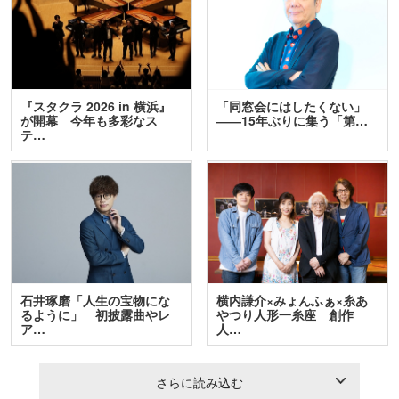
『スタクラ 2026 in 横浜』
「同窓会にはしたくない」
が開幕 今年も多彩なス
――15年ぶりに集う「第…
テ…
石井琢磨「人生の宝物にな
横内謙介×みょんふぁ×糸あ
るように」 初披露曲やレ
やつり人形一糸座 創作
ア…
人…
さらに読み込む