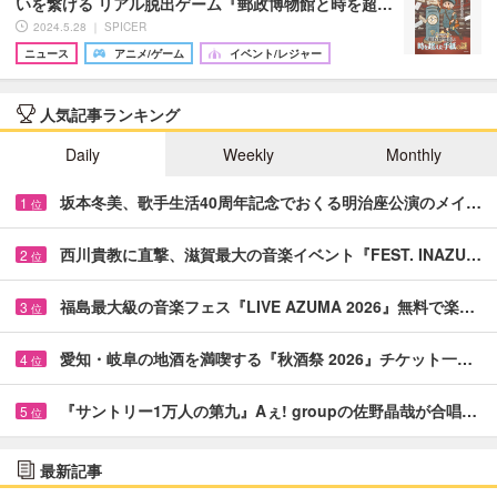
いを繋げる リアル脱出ゲーム『郵政博物館と時を超…
2024.5.28 ｜ SPICER
ニュース
アニメ/ゲーム
イベント/レジャー
人気記事ランキング
Daily
Weekly
Monthly
坂本冬美、歌手生活40周年記念でおくる明治座公演のメイ…
1
位
西川貴教に直撃、滋賀最大の音楽イベント『FEST. INAZU…
2
位
福島最大級の音楽フェス『LIVE AZUMA 2026』無料で楽…
3
位
愛知・岐阜の地酒を満喫する『秋酒祭 2026』チケット一…
4
位
『サントリー1万人の第九』Aぇ! groupの佐野晶哉が合唱…
5
位
最新記事