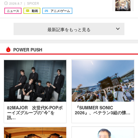
2026.8.7 ｜ SPICER
ニュース
動画
アニメ/ゲーム
最新記事をもっと見る
POWER PUSH
82MAJOR 次世代K-POPボ
『SUMMER SONIC
ーイズグループの“今”を
2026』、ベテラン3組の懐…
訊…