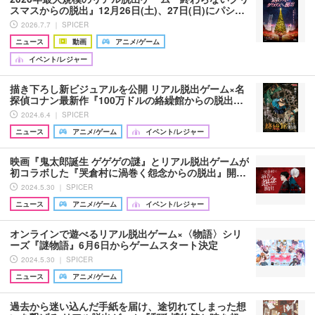
スマスからの脱出』12月26日(土)、27日(日)にパシ…
2026.7.7 ｜ SPICER
ニュース
動画
アニメ/ゲーム
イベント/レジャー
描き下ろし新ビジュアルを公開 リアル脱出ゲーム×名
探偵コナン最新作『100万ドルの絡繰館からの脱出…
2024.6.4 ｜ SPICER
ニュース
アニメ/ゲーム
イベント/レジャー
映画『鬼太郎誕生 ゲゲゲの謎』とリアル脱出ゲームが
初コラボした『哭倉村に渦巻く怨念からの脱出』開…
2024.5.30 ｜ SPICER
ニュース
アニメ/ゲーム
イベント/レジャー
オンラインで遊べるリアル脱出ゲーム×〈物語〉シリ
ーズ『謎物語』6月6日からゲームスタート決定
2024.5.30 ｜ SPICER
ニュース
アニメ/ゲーム
過去から迷い込んだ手紙を届け、途切れてしまった想