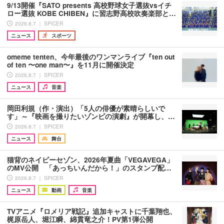
9/13開催『SATO presents 高校野球女子選抜vsイチ
ロー選抜 KOBE CHIBEN』に習志野高校吹奏楽部と…
2026.8.7 ｜ SPICER
ニュース
スポーツ
omeme tenten、今年最後のワンマンライブ『ten out
of ten 〜one man〜』を11月に開催決定
2026.8.7 ｜ SPICER
ニュース
音楽
岡田利規（作・演出）「5人の俳優が素晴らしいで
す」～『映画を撮りたいゾンビの演劇』が開幕し、…
2026.8.7 ｜ SPICER
ニュース
舞台
猫背のネイビーセゾン、2026年夏曲「VEGAVEGA」
のMV公開 「あっちいんだから！」のスタンプ配…
2026.8.7 ｜ SPICER
ニュース
動画
音楽
TVアニメ『ロメリア戦記』追加キャストに千葉翔也、
梶原岳人、堀江瞬、綿貫竜之介！PV第1弾公開