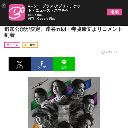
×
e＋(イープラス)アプリ - チケッ
ト・ニュース・スマチケ
表示
eplus inc.
無料 - Google Play
地球ゴージャス、『儚き光のラプソディ』大阪公演
追加公演が決定、岸谷五朗・寺脇康文よりコメント
到着
ニュース
舞台
2024.5.23
ポスト
シェア
送る