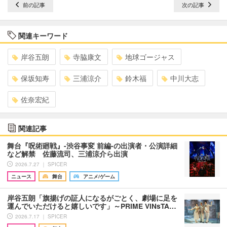
前の記事
次の記事
関連キーワード
岸谷五朗
寺脇康文
地球ゴージャス
保坂知寿
三浦涼介
鈴木福
中川大志
佐奈宏紀
関連記事
舞台『呪術廻戦』-渋谷事変 前編-の出演者・公演詳細
など解禁 佐藤流司、三浦涼介ら出演
2026.7.27 ｜ SPICER
ニュース
舞台
アニメ/ゲーム
岸谷五朗「旗揚げの証人になるがごとく、劇場に足を
運んでいただけると嬉しいです」～PRIME VINsTA…
2026.7.17 ｜ SPICER