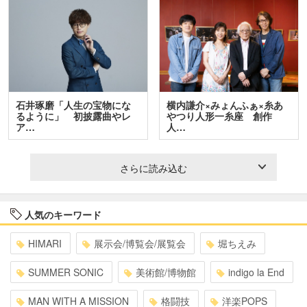
石井琢磨「人生の宝物にな
横内謙介×みょんふぁ×糸あ
るように」 初披露曲やレ
やつり人形一糸座 創作
ア…
人…
さらに読み込む
人気のキーワード
HIMARI
展示会/博覧会/展覧会
堀ちえみ
SUMMER SONIC
美術館/博物館
indigo la End
MAN WITH A MISSION
格闘技
洋楽POPS