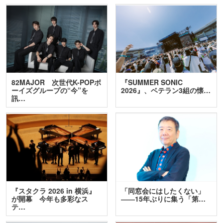
82MAJOR 次世代K-POPボ
『SUMMER SONIC
ーイズグループの“今”を
2026』、ベテラン3組の懐…
訊…
『スタクラ 2026 in 横浜』
「同窓会にはしたくない」
が開幕 今年も多彩なス
――15年ぶりに集う「第…
テ…