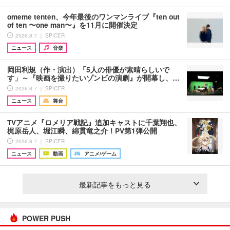
omeme tenten、今年最後のワンマンライブ『ten out
of ten 〜one man〜』を11月に開催決定
2026.8.7 ｜ SPICER
ニュース
音楽
岡田利規（作・演出）「5人の俳優が素晴らしいで
す」～『映画を撮りたいゾンビの演劇』が開幕し、…
2026.8.7 ｜ SPICER
ニュース
舞台
TVアニメ『ロメリア戦記』追加キャストに千葉翔也、
梶原岳人、堀江瞬、綿貫竜之介！PV第1弾公開
2026.8.7 ｜ SPICER
ニュース
動画
アニメ/ゲーム
最新記事をもっと見る
POWER PUSH