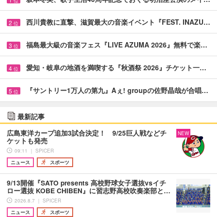
位
西川貴教に直撃、滋賀最大の音楽イベント『FEST. INAZU…
2
位
福島最大級の音楽フェス『LIVE AZUMA 2026』無料で楽…
3
位
愛知・岐阜の地酒を満喫する『秋酒祭 2026』チケット一…
4
位
『サントリー1万人の第九』Aぇ! groupの佐野晶哉が合唱…
5
位
最新記事
広島東洋カープ追加3試合決定！ 9/25巨人戦などチ
NEW
ケットも発売
09:11 ｜ SPICER
ニュース
スポーツ
9/13開催『SATO presents 高校野球女子選抜vsイチ
ロー選抜 KOBE CHIBEN』に習志野高校吹奏楽部と…
2026.8.7 ｜ SPICER
ニュース
スポーツ