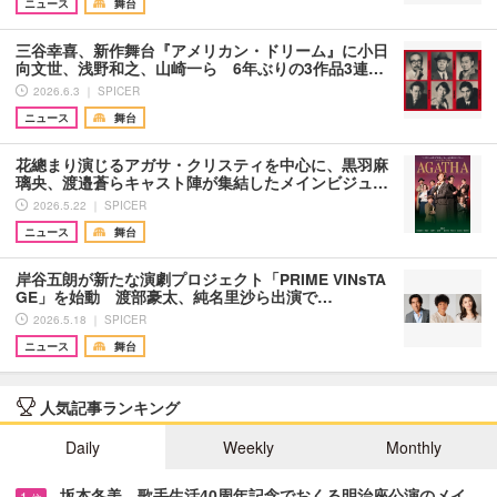
ニュース
舞台
三谷幸喜、新作舞台『アメリカン・ドリーム』に小日
向文世、浅野和之、山崎一ら 6年ぶりの3作品3連…
2026.6.3 ｜ SPICER
ニュース
舞台
花總まり演じるアガサ・クリスティを中心に、黒羽麻
璃央、渡邉蒼らキャスト陣が集結したメインビジュ…
2026.5.22 ｜ SPICER
ニュース
舞台
岸谷五朗が新たな演劇プロジェクト「PRIME VINsTA
GE」を始動 渡部豪太、純名里沙ら出演で…
2026.5.18 ｜ SPICER
ニュース
舞台
人気記事ランキング
Daily
Weekly
Monthly
坂本冬美、歌手生活40周年記念でおくる明治座公演のメイ…
1