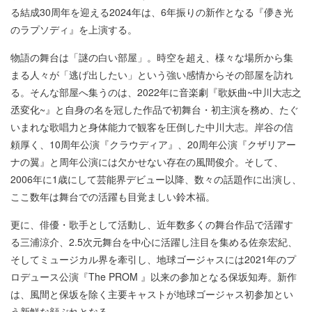
る結成30周年を迎える2024年は、6年振りの新作となる『儚き光
のラプソディ』を上演する。
物語の舞台は「謎の白い部屋」。時空を超え、様々な場所から集
まる人々が「逃げ出したい」という強い感情からその部屋を訪れ
る。そんな部屋へ集うのは、2022年に音楽劇『歌妖曲~中川大志之
丞変化~』と自身の名を冠した作品で初舞台・初主演を務め、たぐ
いまれな歌唱力と身体能力で観客を圧倒した中川大志。岸谷の信
頼厚く、10周年公演『クラウディア』、20周年公演『クザリアー
ナの翼』と周年公演には欠かせない存在の風間俊介。そして、
2006年に1歳にして芸能界デビュー以降、数々の話題作に出演し、
ここ数年は舞台での活躍も目覚ましい鈴木福。
更に、俳優・歌手として活動し、近年数多くの舞台作品で活躍す
る三浦涼介、2.5次元舞台を中心に活躍し注目を集める佐奈宏紀、
そしてミュージカル界を牽引し、地球ゴージャスには2021年のプ
ロデュース公演『The PROM 』以来の参加となる保坂知寿。新作
は、風間と保坂を除く主要キャストが地球ゴージャス初参加とい
う新鮮な顔ぶれとなる。