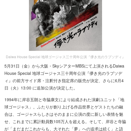
Daiwa House Special 地球ゴージャス三十周年公演『儚き光のラプソディ』
5月31日（金）から大阪・SkyシアターMBSにて上演されるDaiwa
House Special 地球ゴージャス三十周年公演『儚き光のラプソデ
ィ』の前方サイド席・注釈付き指定席の販売が決定、さらに6月4
日（火）13:00 に追加公演が決定した。
1994年に岸谷五朗と寺脇康文により結成された演劇ユニット「地
球ゴージャス」。ふたりが創り上げる作品世界とゲストたちの融
合は、ゴージャスらしさはそのままに公演の度に新しい表情を魅
せ、これまでに累計動員数105万人を超える。そして、岸谷と寺脇
が「まだまだこれからも、大それた「夢」への追求は続く」と語