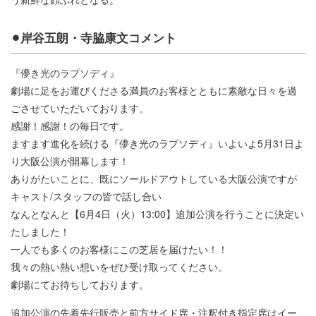
⚫︎岸谷五朗・寺脇康文コメント
『儚き光のラプソディ』
劇場に足をお運びくださる満員のお客様とともに素敵な日々を過
ごさせていただいております。
感謝！感謝！の毎日です。
ますます進化を続ける『儚き光のラプソディ』いよいよ5月31日よ
り大阪公演が開幕します！
ありがたいことに、既にソールドアウトしている大阪公演ですが
キャスト/スタッフの皆で話し合い
なんとなんと【6月4日（火）13:00】追加公演を行うことに決定い
たしました！
一人でも多くのお客様にこの芝居を届けたい！！
我々の熱い熱い想いをぜひ受け取ってください。
劇場にてお待ちしております。
追加公演の先着先行販売と前方サイド席・注釈付き指定席はイー