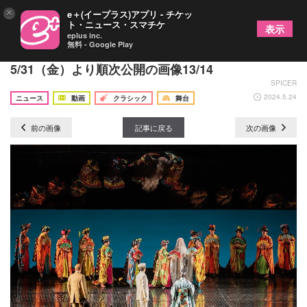
×
e＋(イープラス)アプリ - チケッ
ト・ニュース・スマチケ
表示
eplus inc.
無料 - Google Play
プッチーニ没後100周年に『つばめ』『蝶々夫人』
5/31（金）より順次公開の画像13/14
SPICER
2024.5.24
ニュース
動画
クラシック
舞台
前の画像
記事に戻る
次の画像