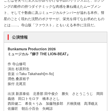
ングの動作の持つダイナミックな肉感を兼ね備えたムーブメン
ト、そして十数曲に及ぶミュージカルナンバーが溢れる本作。彗
星のごとく現れた沈黙のボクサーが、栄光を得てなお求めたもの
とは……。寺山版「ファウスト」ともいえる本作に注目だ。
公演情報
Bunkamura Production 2026
ミュージカル『獅子 THE LION-BEAT』
作 寺山修司
演出 杉原邦生
音楽 ☆Taku Takahashi[m-flo]
潤色 桑原裕子
振付 北尾亘
出演 新原泰佑 北香那 田中俊介 勝矢 さとうこうじ 岡田
義徳 田口トモロヲ 橋本さとし
西田健二 希良々うみ 加藤翔多郎 片桐美穂 髙澤礁太
佐藤匠 朝丘小百合 矢崎諒