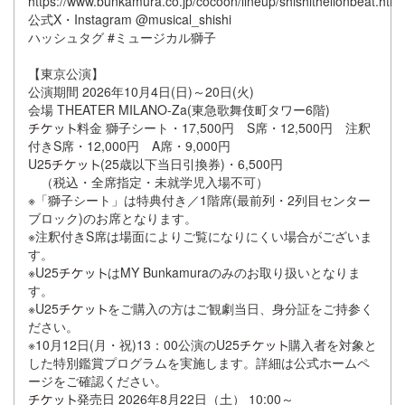
https://www.bunkamura.co.jp/cocoon/lineup/shishithelionbeat.html
公式X・Instagram @musical_shishi
ハッシュタグ #ミュージカル獅子
【東京公演】
公演期間 2026年10月4日(日)～20日(火)
会場 THEATER MILANO-Za(東急歌舞伎町タワー6階)
料金 獅子シート・17,500円 S席・12,500円 注釈
付きS席・12,000円 A席・9,000円
U25
(25歳以下当日引換券)・6,500円
（税込・全席指定・未就学児入場不可）
※「獅子シート」は特典付き／1階席(最前列・2列目センター
ブロック)のお席となります。
※注釈付きS席は場面によりご覧になりにくい場合がございま
す。
※U25
はMY Bunkamuraのみのお取り扱いとなりま
す。
※U25
をご購入の方はご観劇当日、身分証をご持参く
ださい。
※10月12日(月・祝)13：00公演のU25
購入者を対象と
した特別鑑賞プログラムを実施します。詳細は公式ホームペ
ージをご確認ください。
発売日 2026年8月22日（土） 10:00～