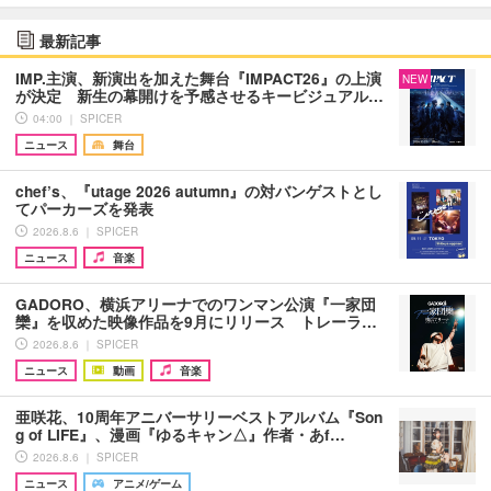
最新記事
IMP.主演、新演出を加えた舞台『IMPACT26』の上演
NEW
が決定 新生の幕開けを予感させるキービジュアル…
04:00 ｜ SPICER
ニュース
舞台
chef’s、『utage 2026 autumn』の対バンゲストとし
てパーカーズを発表
2026.8.6 ｜ SPICER
ニュース
音楽
GADORO、横浜アリーナでのワンマン公演『一家団
欒』を収めた映像作品を9月にリリース トレーラ…
2026.8.6 ｜ SPICER
ニュース
動画
音楽
亜咲花、10周年アニバーサリーベストアルバム『Son
g of LIFE』、漫画『ゆるキャン△』作者・あf…
2026.8.6 ｜ SPICER
ニュース
アニメ/ゲーム