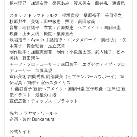
植村理乃 加瀬友音 桑原あみ 渡来美友 藤井颯 渡邊気
スタッフ ドラマトゥルク：稲垣貴俊 桑原裕子 笹目浩之
杉原邦生 美術：田中敏恵 照明：髙田政義
音響：稲住祐平 衣裳：西原梨恵 ヘアメイク：国府田圭
映像：上田大樹 擬闘：栗原直樹
歌唱指導：Ayunje 手話指導：エンタメロード 演出助手：矢
本翼子 舞台監督：足立充章
制作助手：加藤恵梨花 制作：小泉廉太郎、武内純子、松本
美緒、野田湧斗
チーフ・プロデューサー：森田智子 エグゼクティブ・プロ
デューサー：加藤真規
宣伝美術:吉岡秀典 阿部愛美（セプテンバーカウボーイ） 宣
伝写真：間仲宇 宣伝スタイリス
ト:藤谷香子 宣伝ヘアメイク：国府田圭 宣伝映像：宝隼也 宣
伝イラスト：最後の手段
宣伝広報：ディップス・プラネット
協力 テラヤマ・ワールド
企画・製作 Bunkamura
公式サイト