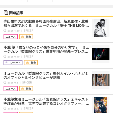
関連記事
寺山修司の幻の戯曲を杉原邦生演出、新原泰佑・北香
那ら出演でおくる ミュージカル『獅子 THE LION-…
2026.4.30 ｜ SPICER
ニュース
舞台
小瀧 望「僕なりのセロイ像を自分のやり方で」 ミュ
ージカル『梨泰院クラス』世界初演が開幕～プレス…
2025.6.10 ｜ SPICER
レポート
舞台
ミュージカル『梨泰院クラス』振付カイル・ハナガミ
のオフィシャルインタビューが到着
2025.6.3 ｜ SPICER
ニュース
舞台
小瀧望主演ミュージカル『梨泰院クラス』全キャスト
等詳細が解禁 世界で活躍するコレオグラファー、 …
2025.2.27 ｜ SPICER