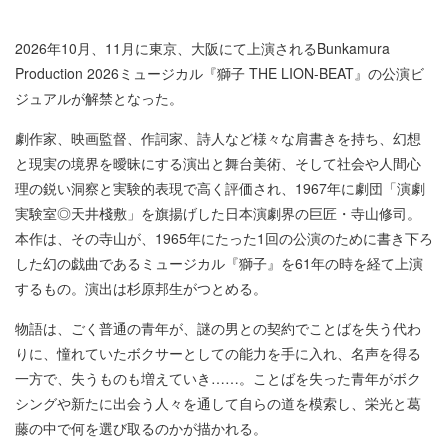
2026年10月、11月に東京、大阪にて上演されるBunkamura
Production 2026ミュージカル『獅子 THE LION-BEAT』の公演ビ
ジュアルが解禁となった。
劇作家、映画監督、作詞家、詩人など様々な肩書きを持ち、幻想
と現実の境界を曖昧にする演出と舞台美術、そして社会や人間心
理の鋭い洞察と実験的表現で高く評価され、1967年に劇団「演劇
実験室◎天井棧敷」を旗揚げした日本演劇界の巨匠・寺山修司。
本作は、その寺山が、1965年にたった1回の公演のために書き下ろ
した幻の戯曲であるミュージカル『獅子』を61年の時を経て上演
するもの。演出は杉原邦生がつとめる。
物語は、ごく普通の青年が、謎の男との契約でことばを失う代わ
りに、憧れていたボクサーとしての能力を手に入れ、名声を得る
一方で、失うものも増えていき……。ことばを失った青年がボク
シングや新たに出会う人々を通して自らの道を模索し、栄光と葛
藤の中で何を選び取るのかが描かれる。