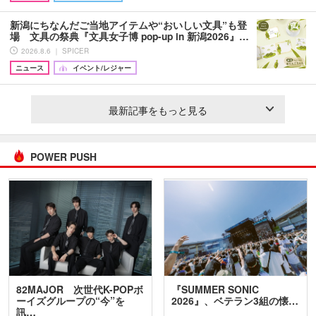
新潟にちなんだご当地アイテムや“おいしい文具”も登
場 文具の祭典『文具女子博 pop-up in 新潟2026』…
2026.8.6 ｜ SPICER
ニュース
イベント/レジャー
最新記事をもっと見る
POWER PUSH
82MAJOR 次世代K-POPボ
『SUMMER SONIC
ーイズグループの“今”を
2026』、ベテラン3組の懐…
訊…