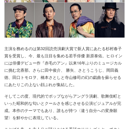
主演を務めるのは第32回読売演劇大賞で新人賞にあたる杉村春子
賞を受賞し、今、最も注目を集める若手俳優 新原泰佑。ヒロイン
には俳優デビュー作『赤毛のアン』以来16年ぶりのミュージカル
に挑む北香那。さらに田中俊介、 勝矢、さとうこうじ、岡田義
徳、田口トモロヲ、橋本さとしと寺山修司の幻の戯曲を蘇らせる
にあたりこの上ない顔ぶれが集結した。
そしてこの度、現代的でポップながらアングラ演劇、歌舞伎町と
いった昭和的な匂いとクールさを感じさせる公演ビジュアルが完
成。本作のテーマでもあり、誰もが持つ〈違う自分への変身願
望〉を鮮やかに表現している。
ことばを失った主人公が語りかける手話のリリシズムと、ボクシ