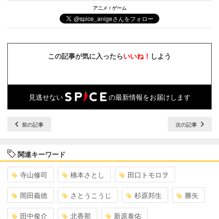
アニメ / ゲーム
この記事が気に入ったら
いいね！
しよう
見逃せない
の最新情報をお届けします
前の記事
次の記事
関連キーワード
寺山修司
橋本さとし
田口トモロヲ
岡田義徳
さとうこうじ
杉原邦生
勝矢
田中俊介
北香那
新原泰佑