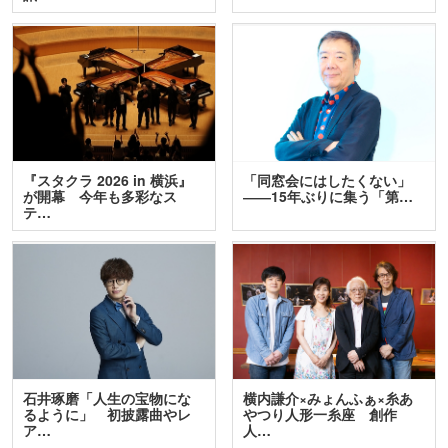
『スタクラ 2026 in 横浜』
「同窓会にはしたくない」
が開幕 今年も多彩なス
――15年ぶりに集う「第…
テ…
石井琢磨「人生の宝物にな
横内謙介×みょんふぁ×糸あ
るように」 初披露曲やレ
やつり人形一糸座 創作
ア…
人…