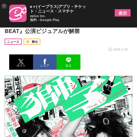
×
e＋(イープラス)アプリ - チケッ
ト・ニュース・スマチケ
表示
eplus inc.
無料 - Google Play
新原泰佑主演 ミュージカル『獅子 THE LION-
BEAT』公演ビジュアルが解禁
ニュース
舞台
2026.5.28
ポスト
シェア
送る