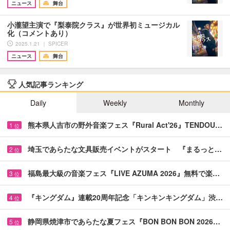
ニュース
舞台
小瀧望主演で『梨泰院クラス』が世界初ミュージカル
化（コメントあり）
2025.1.21 ｜ SPICER
ニュース
舞台
人気記事ランキング
Daily
Weekly
Monthly
熊本県人吉市の野外音楽フェス『Rural Act'26』TENDOU…
1
位
埼玉であらたな文具販売イベントがスタート 『まるっと…
2
位
福島最大級の音楽フェス『LIVE AZUMA 2026』無料で楽…
3
位
『キングダム』連載20周年記念「キンキンキングダム」渋…
4
位
静岡県焼津市であらたな夏フェス『BON BON BON 2026…
5
位