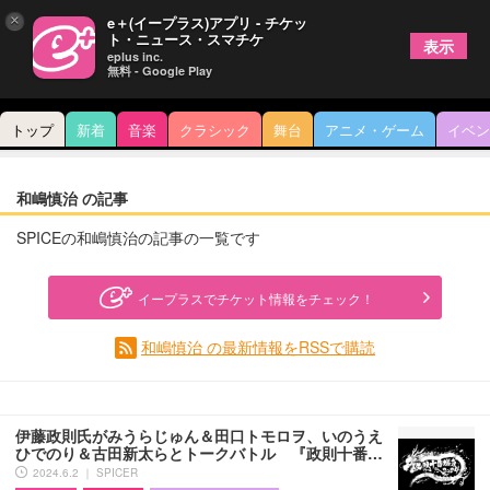
×
e＋(イープラス)アプリ - チケッ
ト・ニュース・スマチケ
表示
eplus inc.
無料 - Google Play
トップ
新着
音楽
クラシック
舞台
アニメ・ゲーム
イベン
和嶋慎治 の記事
SPICEの和嶋慎治の記事の一覧です
イープラスでチケット情報をチェック！
和嶋慎治 の最新情報をRSSで購読
伊藤政則氏がみうらじゅん＆田口トモロヲ、いのうえ
ひでのり＆古田新太らとトークバトル 『政則十番…
2024.6.2 ｜ SPICER