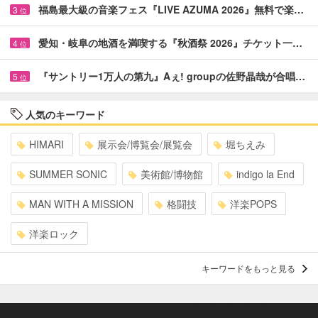
福島最大級の音楽フェス『LIVE AZUMA 2026』無料で楽…
3
位
愛知・岐阜の地酒を満喫する『秋酒祭 2026』チケット一…
4
位
『サントリー1万人の第九』Aぇ! groupの佐野晶哉が合唱…
5
位
人気のキーワード
HIMARI
展示会/博覧会/展覧会
堀ちえみ
SUMMER SONIC
美術館/博物館
indigo la End
MAN WITH A MISSION
格闘技
洋楽POPS
洋楽ロック
キーワードをもっと見る