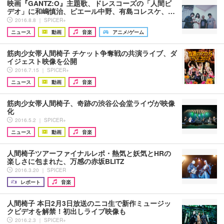
映画『GANTZ:O』主題歌、ドレスコーズの「人間ビ
デオ」に和嶋慎治、ピエール中野、有島コレスケ、…
2016.8.8 ｜ SPICER+
ニュース
動画
音楽
アニメ/ゲーム
筋肉少女帯人間椅子 チケット争奪戦の共演ライブ、ダ
イジェスト映像を公開
2016.7.15 ｜ SPICER+
ニュース
動画
音楽
筋肉少女帯人間椅子、奇跡の渋谷公会堂ライヴが映像
化
2016.5.2 ｜ SPICER+
ニュース
動画
音楽
人間椅子ツアーファイナルレポ・熱気と妖気とHRの
楽しさに包まれた、万感の赤坂BLITZ
2016.3.20 ｜ SPICER
レポート
音楽
人間椅子 本日2月3日放送のニコ生で新作ミュージッ
クビデオを解禁！初出しライブ映像も
2016.2.3 ｜ SPICER+