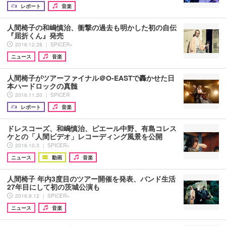
レポート
音楽
人間椅子の和嶋慎治、衝撃の過去も明かした初の自伝
『屈折くん』発売
2016.12.28 ｜ SPICER+
ニュース
音楽
人間椅子がツアーファイナル＠O-EASTで轟かせた日
本ハードロックの真髄
2016.11.20 ｜ SPICER
レポート
音楽
ドレスコーズ、和嶋慎治、ピエール中野、有島コレス
ケとの「人間ビデオ」レコーディング風景を公開
2016.10.3 ｜ SPICER+
ニュース
動画
音楽
人間椅子 年内3度目のツアー開催を発表、バンド生活
27年目にして初の茨城公演も
2016.8.12 ｜ SPICER+
ニュース
音楽