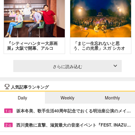
『シティーハンター大原画
「まじ一生忘れないと思
展』大阪で開幕、アルコ
う、この光景」スガ シカオ
＆…
と…
さらに読み込む
人気記事ランキング
Daily
Weekly
Monthly
坂本冬美、歌手生活40周年記念でおくる明治座公演のメイ…
1
位
西川貴教に直撃、滋賀最大の音楽イベント『FEST. INAZU…
2
位