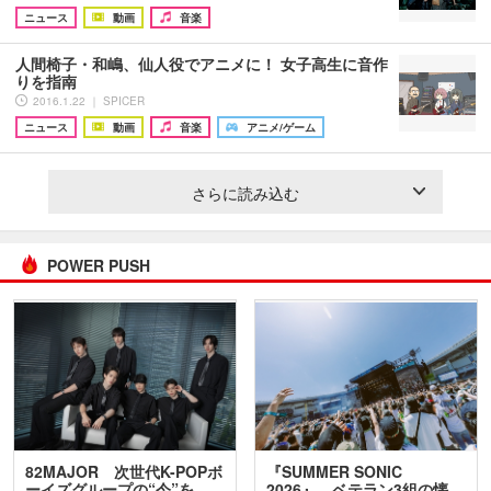
ニュース
動画
音楽
人間椅子・和嶋、仙人役でアニメに！ 女子高生に音作
りを指南
2016.1.22 ｜ SPICER
ニュース
動画
音楽
アニメ/ゲーム
さらに読み込む
POWER PUSH
82MAJOR 次世代K-POPボ
『SUMMER SONIC
ーイズグループの“今”を
2026』、ベテラン3組の懐…