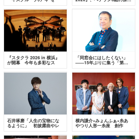
訊…
『スタクラ 2026 in 横浜』
「同窓会にはしたくない」
が開幕 今年も多彩なス
――15年ぶりに集う「第…
テ…
石井琢磨「人生の宝物にな
横内謙介×みょんふぁ×糸あ
るように」 初披露曲やレ
やつり人形一糸座 創作
ア…
人…