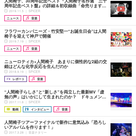
人間椅子、30周年記念ベスト『人間椅子名作選 三十
周年記念ベスト盤』の詳細＆初収録曲「命売ります…
2019.11.5 ｜ SPICER
ニュース
音楽
フラワーカンパニーズ・竹安堅一“お誕生日会”は人間
椅子を迎えて神戸で開催
2019.7.19 ｜ SPICER
ニュース
音楽
ニューロティカ×人間椅子 あまりに個性的な2組の交
錯はどんな化学反応を生んだのか
2018.9.19 ｜ SPICER
レポート
音楽
“人間椅子らしさ”と“新しさ”を両立した最新MV「虚
無の声」はいかにして生まれたのか？ ドキュメン…
2017.11.6 ｜ SPICER
動画
インタビュー
音楽
人間椅子ツアーファイナルで新作に意気込み「恐ろし
いアルバムを作ります！」
2017.3.28 ｜ 音楽ナタリー