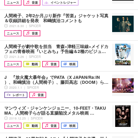
ニュース
音楽
イベント/レジャー
人間椅子、2年2か月ぶり新作『苦楽』ジャケット写真
＆収録詳細を発表 和嶋慎治コメントも
2021.6.30 ｜ SPICER
ニュース
音楽
人間椅子が劇中歌を担当 青森×津軽三味線×メイドカ
フェの青春映画『いとみち』予告編＆2種のビジュ…
2021.3.26 ｜ SPICER
ニュース
動画
音楽
映画
J 『放火魔大暴年会』でPATA（X JAPAN/Ra:IN
）、和嶋慎治（人間椅子）、藤田高志（DOOM）ら…
2020.1.1 ｜ SPICER
レポート
音楽
マンウィズ・ジャンケンジョニー、10-FEET・TAKU
MA、人間椅子らが語る直腸陥没メタル映画 …
2019.12.25 ｜ SPICER
ニュース
動画
音楽
映画