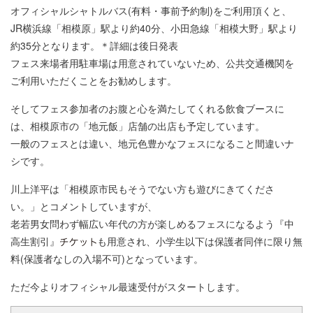
オフィシャルシャトルバス(有料・事前予約制)をご利用頂くと、
JR横浜線「相模原」駅より約40分、小田急線「相模大野」駅より
約35分となります。＊詳細は後日発表
フェス来場者用駐車場は用意されていないため、公共交通機関を
ご利用いただくことをお勧めします。
そしてフェス参加者のお腹と心を満たしてくれる飲食ブースに
は、相模原市の「地元飯」店舗の出店も予定しています。
一般のフェスとは違い、地元色豊かなフェスになること間違いナ
シです。
川上洋平は「相模原市民もそうでない方も遊びにきてくださ
い。」とコメントしていますが、
老若男女問わず幅広い年代の方が楽しめるフェスになるよう『中
高生割引』
も用意され、小学生以下は保護者同伴に限り無
料(保護者なしの入場不可)となっています。
ただ今よりオフィシャル最速受付がスタートします。