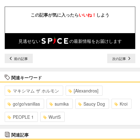
この記事が気に入ったら
いいね！
しよう
見逃せない
の最新情報をお届けします
前の記事
次の記事
関連キーワード
マキシマム ザ ホルモン
[Alexandros]
go!go!vanillas
sumika
Saucy Dog
Kroi
PEOPLE 1
WurtS
関連記事