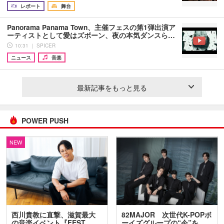
レポート
舞台
Panorama Panama Town、主催フェスの第1弾出演ア
ーティストとして愛はズボーン、夜の本気ダンスら…
10:31 ｜ SPICER
ニュース
音楽
最新記事をもっと見る
POWER PUSH
NEW
西川貴教に直撃、滋賀最大
82MAJOR 次世代K-POPボ
の音楽イベント『FEST.
ーイズグループの“今”を