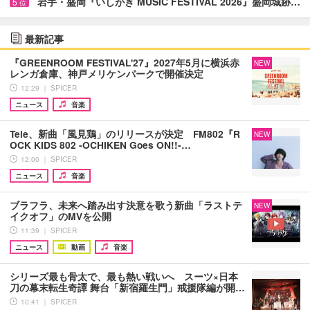
岩手・盛岡『いしがき MUSIC FESTIVAL 2026』盛岡城跡…
5
位
最新記事
『GREENROOM FESTIVAL'27』2027年5月に横浜赤
NEW
レンガ倉庫、神戸メリケンパークで開催決定
12:29 ｜ SPICER
ニュース
音楽
Tele、新曲「風見鶏」のリリースが決定 FM802『R
NEW
OCK KIDS 802 -OCHIKEN Goes ON!!-…
12:00 ｜ SPICER
ニュース
音楽
ブラフラ、未来へ踏み出す決意を歌う新曲「ラストテ
NEW
イクオフ」のMVを公開
11:39 ｜ SPICER
ニュース
動画
音楽
シリーズ最も骨太で、最も熱い戦いへ スーツ×日本
刀の幕末転生奇譚 舞台「新宿羅生門」戒援隊編が開…
10:41 ｜ SPICER