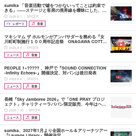
sumika 「音楽活動で嘘をつかないってことは約束で
きる」――ステージと客席の境界線を曖昧にした、…
2026.8.7 ｜ SPICER
レポート
音楽
マキシマム ザ ホルモンがアンバサダーを務める『女
川町町制施行１００周年記念祭 ONAGAWA COTT…
2026.8.4 ｜ SPICER
ニュース
音楽
PEOPLE 1×????? 、神戸で『SOUND CONNECTION
-Infinity Echoes-』開催決定、対バンは後日発表
2026.8.4 ｜ SPICER
ニュース
音楽
長崎『Sky Jamboree 2026』で「ONE PRAY プロジ
ェクト」チャリティーラババン限定販売、今年はヘ…
2026.7.30 ｜ SPICER
ニュース
音楽
sumika、2027年1月より全国ホール＆アリーナツアー
『Laurens Library』開催決定