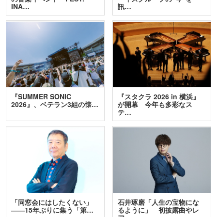
INA…
訊…
『SUMMER SONIC
『スタクラ 2026 in 横浜』
2026』、ベテラン3組の懐…
が開幕 今年も多彩なス
テ…
「同窓会にはしたくない」
石井琢磨「人生の宝物にな
――15年ぶりに集う「第…
るように」 初披露曲やレ