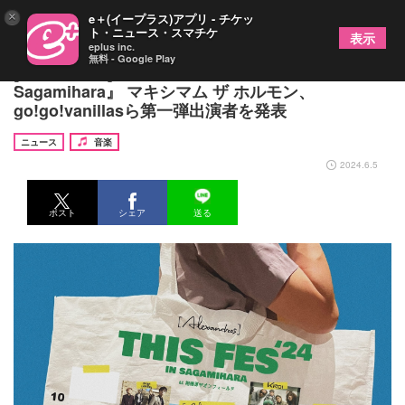
×
e＋(イープラス)アプリ - チケッ
ト・ニュース・スマチケ
表示
eplus inc.
無料 - Google Play
[Alexandros]主催フェス『THIS FES ’24 in
Sagamihara』 マキシマム ザ ホルモン、
go!go!vanillasら第一弾出演者を発表
ニュース
音楽
2024.6.5
ポスト
シェア
送る