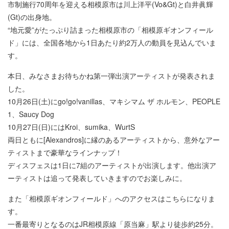
市制施行70周年を迎える相模原市は川上洋平(Vo&Gt)と白井眞輝
(Gt)の出身地。
“地元愛”がたっぷり詰まった相模原市の「相模原ギオンフィール
ド」には、全国各地から1日あたり約2万人の動員を見込んでいま
す。
本日、みなさまお待ちかね第一弾出演アーティストが発表されま
した。
10月26日(土)にgo!go!vanillas、マキシマム ザ ホルモン、PEOPLE
1、Saucy Dog
10月27日(日)にはKroi、sumika、WurtS
両日ともに[Alexandros]に縁のあるアーティストから、意外なアー
ティストまで豪華なラインナップ！
ディスフェスは1日に7組のアーティストが出演します。他出演ア
ーティストは追って発表していきますのでお楽しみに。
また「相模原ギオンフィールド」へのアクセスはこちらになりま
す。
一番最寄りとなるのはJR相模原線「原当麻」駅より徒歩約25分。