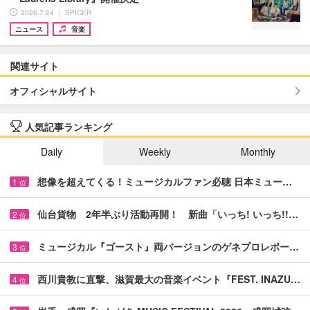
2026.7.24 ｜ SPICER
ニュース
音楽
関連サイト
オフィシャルサイト
人気記事ランキング
Daily
Weekly
Monthly
想像を超えてくる！ミュージカルファン必聴 日本ミュー…
1
位
仙台貨物 2年半ぶり活動再開！ 新曲「いっち! いっち!!…
2
位
ミュージカル『ゴースト』両バージョンのゲネプロレポー…
3
位
西川貴教に直撃、滋賀最大の音楽イベント『FEST. INAZU…
4
位