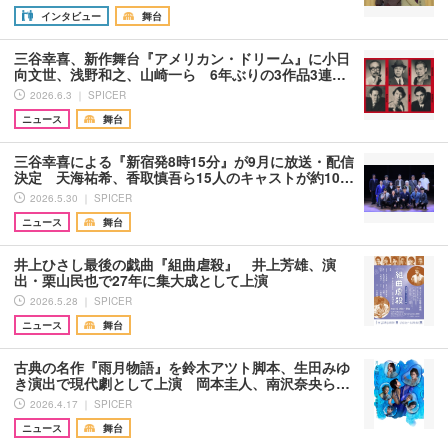
インタビュー
舞台
三谷幸喜、新作舞台『アメリカン・ドリーム』に小日
向文世、浅野和之、山崎一ら 6年ぶりの3作品3連…
2026.6.3 ｜ SPICER
ニュース
舞台
三谷幸喜による『新宿発8時15分』が9月に放送・配信
決定 天海祐希、香取慎吾ら15人のキャストが約10…
2026.5.30 ｜ SPICER
ニュース
舞台
井上ひさし最後の戯曲『組曲虐殺』 井上芳雄、演
出・栗山民也で27年に集大成として上演
2026.5.28 ｜ SPICER
ニュース
舞台
古典の名作『雨月物語』を鈴木アツト脚本、生田みゆ
き演出で現代劇として上演 岡本圭人、南沢奈央ら…
2026.4.17 ｜ SPICER
ニュース
舞台