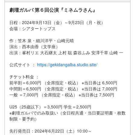
劇壇ガルバ 第６回公演『ミネムラさん』
日程：2024年9月13日（金）～9月23日（月・祝）
会場：シアタートップス
作：笠木 泉・細川洋平・山崎元晴
演出：西本由香（文学座）
出演：峯村リエ 大石継太 上村 聡 森谷ふみ 安澤千草 山崎 一
公式サイト ：
https://gekidangalba.studio.site/
料金 ：
前半割＝6,000円 （全席指定・税込） ※当日券は 6,500円
中間割＝6,500円 （全席指定・税込） ※当日券は 7,000円
一般 ＝7,000円 （全席指定・税込） ※当日券は 7,500円
U25（25歳以下）＝3,500円 学生＝2,500円
※劇壇ガルバでのみ取扱い（全日程共通・当日要証明書・枚数
制限・要予約）
先行発売日：2024年6月22日（土）10:00～