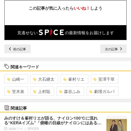
この記事が気に入ったら
いいね！
しよう
見逃せない
の最新情報をお届けします
前の記事
次の記事
関連キーワード
山崎一
大石継太
峯村リエ
安澤千草
笠木泉
上村聡
森谷ふみ
劇壇ガルバ
関連記事
みのすけ＆峯村リエが語る、ナイロン100℃に流れ
る“KERAイズム”「俯瞰の目線がナイロンにはある…
2026.7.11 ｜ SPICER