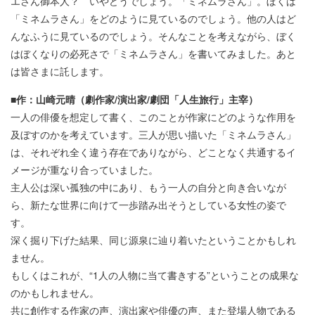
エさん御本人？ いやどうでしょう。「ミネムラさん」。ぼくは
「ミネムラさん」をどのように見ているのでしょう。他の人はど
んなふうに見ているのでしょう。そんなことを考えながら、ぼく
はぼくなりの必死さで「ミネムラさん」を書いてみました。あと
は皆さまに託します。
■作：山崎元晴（劇作家/演出家/劇団「人生旅行」主宰）
一人の俳優を想定して書く、このことが作家にどのような作用を
及ぼすのかを考えています。三人が思い描いた「ミネムラさん」
は、それぞれ全く違う存在でありながら、どことなく共通するイ
メージが重なり合っていました。
主人公は深い孤独の中にあり、もう一人の自分と向き合いなが
ら、新たな世界に向けて一歩踏み出そうとしている女性の姿で
す。
深く掘り下げた結果、同じ源泉に辿り着いたということかもしれ
ません。
もしくはこれが、“1人の人物に当て書きする”ということの成果な
のかもしれません。
共に創作する作家の声、演出家や俳優の声、また登場人物である