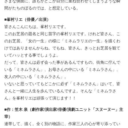
ざまな側面に、誰もがどこか自分に重ね合わせてしまうような瞬
間がたちのぼるのでは、と想定している。
■峯村リエ（俳優／出演）
皆さんこんにちは。峯村リエです。
このお芝居の題名と同じ苗字の峯村リエです。けれど皆さん、こ
のお芝居、「女の一生」の様に「ミネムラリエの一生」を描くわ
けではありませんからね。でもね、皆さん。きっとお芝居を観て
いてハッとする事でしょうよ。
だって、皆さんは必ず会った事があるんですもの。街角に佇んで
いる「ミネムラさん」、お母さんの中にいる「ミネムラさん」、
友人の中にいる「ミネムラさん」。
いないと思っていてもどこかに必ず「ミネムラさん」はいて、皆
さんと一緒に人生を歩んでいるんですよ。そんな「ミネムラさ
ん」を峯村リエは頑張って演じます！！
■作：笠木 泉（劇作家/演出家/俳優/演劇ユニット「スヌーヌー」主
宰）
連帯して、描く。全く別の物語に、作家三人の心が寄り添ってい