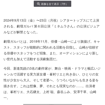
画像を全て表示（7件）
2024年9月13日（金）〜23日（月祝）シアタートップスにて上演
される、劇壇ガルバ 第６回公演『ミネムラさん』の公演ビジュア
ルなどが解禁となった。
劇壇ガルバとは、2018年11月、俳優・山崎一により旗揚げ。キャ
スト、スタッフが能動的に関われる活動を目指し、山崎が信頼す
る俳優やスタッフをつど招集、また、オーディションにより新し
い世代も加えて活動する演劇集団だ。
今回、新進気鋭の3名の劇作家が、舞台・映画・ドラマと幅広いジ
ャンルで活躍する実力派女優・峯村リエと向き合い、ひとりの女
性が少女から大人、そして老婆へ、うつろいながらも生きる姿を
描き出す。これは想像、夢、それとも現実なのか……。出演者
は、峯村リエ、大石継太、上村 聡、森谷ふみ、安澤千草、山崎
一。