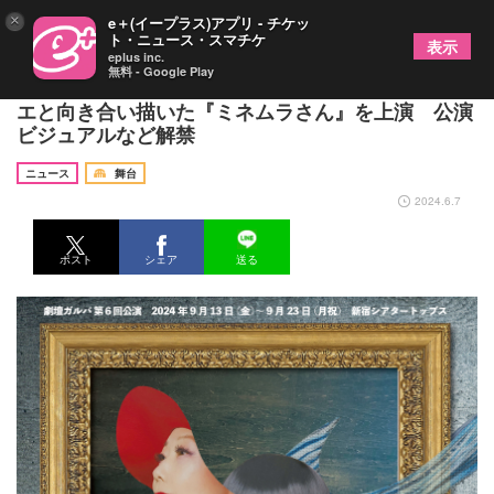
×
e＋(イープラス)アプリ - チケッ
ト・ニュース・スマチケ
表示
eplus inc.
無料 - Google Play
山崎 一 主宰の劇壇ガルバ、３人の劇作家が峯村リ
エと向き合い描いた『ミネムラさん』を上演 公演
ビジュアルなど解禁
ニュース
舞台
2024.6.7
ポスト
シェア
送る