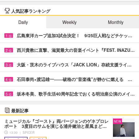
人気記事ランキング
Daily
Weekly
Monthly
広島東洋カープ追加3試合決定！ 9/25巨人戦などチケッ…
1
位
西川貴教に直撃、滋賀最大の音楽イベント『FEST. INAZU…
2
位
大阪・茨木のライブハウス「JACK LION」存続支援ライ…
3
位
石田泰尚×渡辺雄一――破格の“音楽魂”が静かに燃える …
4
位
坂本冬美、歌手生活40周年記念でおくる明治座公演のメイ…
5
位
最新記事
ミュージカル『ゴースト』両バージョンのゲネプロレ
NEW
ポート 3度目のサムを演じる浦井健治と星風まど…
13:30 ｜ SPICER