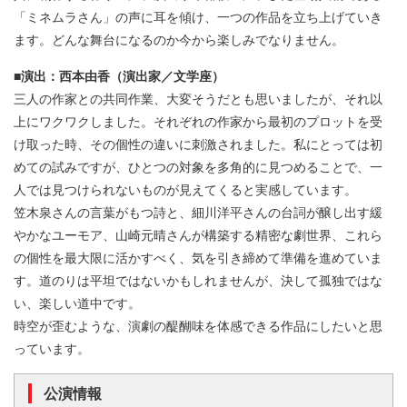
「ミネムラさん」の声に耳を傾け、一つの作品を立ち上げていき
ます。どんな舞台になるのか今から楽しみでなりません。
■演出：西本由香（演出家／文学座）
三人の作家との共同作業、大変そうだとも思いましたが、それ以
上にワクワクしました。それぞれの作家から最初のプロットを受
け取った時、その個性の違いに刺激されました。私にとっては初
めての試みですが、ひとつの対象を多角的に見つめることで、一
人では見つけられないものが見えてくると実感しています。
笠木泉さんの言葉がもつ詩と、細川洋平さんの台詞が醸し出す緩
やかなユーモア、山崎元晴さんが構築する精密な劇世界、これら
の個性を最大限に活かすべく、気を引き締めて準備を進めていま
す。道のりは平坦ではないかもしれませんが、決して孤独ではな
い、楽しい道中です。
時空が歪むような、演劇の醍醐味を体感できる作品にしたいと思
っています。
公演情報