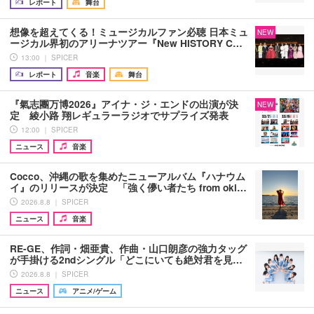
レポート
舞台
想像を超えてくる！ミュージカルファン必聴 日本ミュ
NEW
ージカル界初のアリーナツアー『New HISTORY C…
13:00 ｜ SPICER
レポート
音楽
舞台
『氣志團万博2026』アイナ・ジ・エンドの出演が決
NEW
定 綾小路 翔レギュラーラジオでサプライズ発表
12:00 ｜ SPICER
ニュース
音楽
Cocco、沖縄の歌を集めたニューアルバム『ハナウム
イ』のリリースが決定 「強く儚い者たち from oki…
2026.8.8 ｜ SPICER
ニュース
音楽
RE-GE、作詞・畑亜貴、作曲・山口朗彦の強力タッグ
が手掛ける2ndシングル「どこにいても絶対君を見…
2026.8.8 ｜ SPICER
ニュース
アニメ/ゲーム