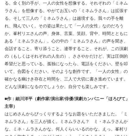
る。全く別の手が、一人の女性を想像する。それぞれの「ミネム
ラさん」を想像する。やがてお互いの「ミネムラさん」は拡張す
る。そして三人の「ミネムラさん」は越境する。我々の手を離
れ、飛んでいく。その姿は果たして「一人の女性」なのだろう
か。峯村リエさんの声、身体、言葉、笑顔、背中、時間とともに
ある「ミネムラさん」。心の中の「ミネムラさん」の声を聞き、
会話すること。寄り添うこと。連帯すること。それが、この演劇
の（もしくはそれぞれの人生の）、ささやかだけど、実は圧倒的
希望だと思っている。孤独になったら、電話をください。壁を叩
いて、合図をください。そのような創作です。「一人の女性」の
確かなる幽けき存在と時間を、三人で大切に書き進めています。
どんな演劇になるのでしょうか。自分でも楽しみです。
■作：細川洋平（劇作家/演出家/俳優/演劇カンパニー「ほろびて」
主宰）
はじめさんからびっくりするようなお題をいただきました。「ミ
ネムラさん」を三人が描く。ミネムラさん？ ミ・ネムラさんか
な。ミネ・ムラさんかな。何人くらいいるのかな。えっ。峯村リ