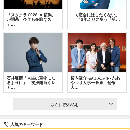
『スタクラ 2026 in 横浜』
「同窓会にはしたくない」
が開幕 今年も多彩なス
――15年ぶりに集う「第…
テ…
石井琢磨「人生の宝物にな
横内謙介×みょんふぁ×糸あ
るように」 初披露曲やレ
やつり人形一糸座 創作
ア…
人…
さらに読み込む
人気のキーワード