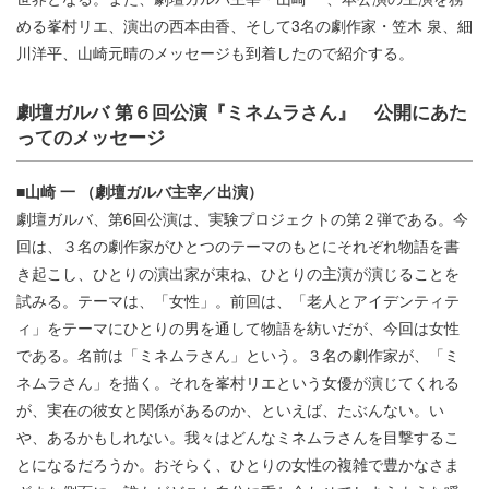
める峯村リエ、演出の西本由香、そして3名の劇作家・笠木 泉、細
川洋平、山崎元晴のメッセージも到着したので紹介する。
劇壇ガルバ 第６回公演『ミネムラさん』 公開にあた
ってのメッセージ
■山崎 一 （劇壇ガルバ主宰／出演）
劇壇ガルバ、第6回公演は、実験プロジェクトの第２弾である。今
回は、３名の劇作家がひとつのテーマのもとにそれぞれ物語を書
き起こし、ひとりの演出家が束ね、ひとりの主演が演じることを
試みる。テーマは、「女性」。前回は、「老人とアイデンティテ
ィ」をテーマにひとりの男を通して物語を紡いだが、今回は女性
である。名前は「ミネムラさん」という。３名の劇作家が、「ミ
ネムラさん」を描く。それを峯村リエという女優が演じてくれる
が、実在の彼女と関係があるのか、といえば、たぶんない。い
や、あるかもしれない。我々はどんなミネムラさんを目撃するこ
とになるだろうか。おそらく、ひとりの女性の複雑で豊かなさま