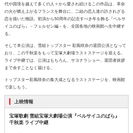
代や国境を越えて多くの人々から愛され続けるこの作品は、革命
の火が燃え上がるフランスを舞台に、二組の恋人達の許されざる
恋を描いた物語。初演から50周年の記念すべき年を飾る『ベルサ
イユのばら』－フェルゼン編－を、全国各地の映画館へ生中継す
る。
そして本公演は、雪組トップスター 彩風咲奈の退団公演となって
おり、この千秋楽をもって宝塚大劇場ラストステージを迎える。
ライブ中継では、公演はもちろん、サヨナラショー、退団者挨拶
まで余すことなく届ける。
トップスター彩風咲奈の集大成となるラストステージを、映画館
で楽しもう。
上映情報
宝塚歌劇 雪組宝塚大劇場公演『ベルサイユのばら』
千秋楽 ライブ中継