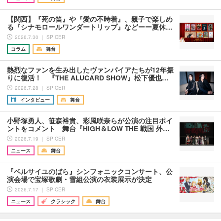
【関西】『死の笛』や『愛の不時着』、親子で楽しめ
る『シナモロールワンダートリップ』などーー夏休…
2026.7.30 ｜ SPICER
コラム
舞台
熱烈なファンを生み出したヴァンパイアたちが12年振
りに復活！ 『THE ALUCARD SHOW』松下優也…
2026.7.28 ｜ SPICER
インタビュー
舞台
小野塚勇人、笹森裕貴、彩風咲奈らが公演の注目ポイ
ントをコメント 舞台『HiGH＆LOW THE 戦国 外…
2026.7.19 ｜ SPICER
ニュース
舞台
『ベルサイユのばら』シンフォニックコンサート、公
演会場で宝塚歌劇・雪組公演の衣装展示が決定
2026.7.17 ｜ SPICER
ニュース
クラシック
舞台