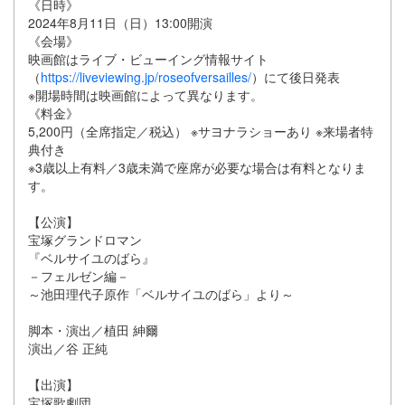
《日時》
2024年8月11日（日）13:00開演
《会場》
映画館はライブ・ビューイング情報サイト
（
https://liveviewing.jp/roseofversailles/
）にて後日発表
※開場時間は映画館によって異なります。
《料金》
5,200円（全席指定／税込） ※サヨナラショーあり ※来場者特
典付き
※3歳以上有料／3歳未満で座席が必要な場合は有料となりま
す。
【公演】
宝塚グランドロマン
『ベルサイユのばら』
－フェルゼン編－
～池田理代子原作「ベルサイユのばら」より～
脚本・演出／植田 紳爾
演出／谷 正純
【出演】
宝塚歌劇団