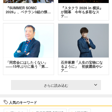
『SUMMER SONIC
『スタクラ 2026 in 横浜』
2026』、ベテラン3組の懐…
が開幕 今年も多彩なス
テ…
「同窓会にはしたくない」
石井琢磨「人生の宝物にな
――15年ぶりに集う「第…
るように」 初披露曲やレ
ア…
さらに読み込む
人気のキーワード