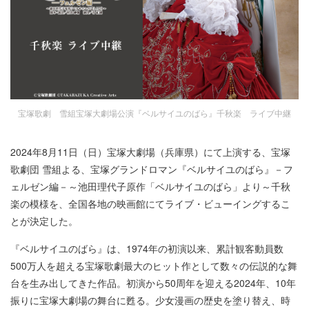
宝塚歌劇 雪組宝塚大劇場公演『ベルサイユのばら』千秋楽 ライブ中継
2024年8月11日（日）宝塚大劇場（兵庫県）にて上演する、宝塚
歌劇団 雪組よる、宝塚グランドロマン『ベルサイユのばら』－フ
ェルゼン編－～池田理代子原作「ベルサイユのばら」より～千秋
楽の模様を、全国各地の映画館にてライブ・ビューイングするこ
とが決定した。
『ベルサイユのばら』は、1974年の初演以来、累計観客動員数
500万人を超える宝塚歌劇最大のヒット作として数々の伝説的な舞
台を生み出してきた作品。初演から50周年を迎える2024年、10年
振りに宝塚大劇場の舞台に甦る。少女漫画の歴史を塗り替え、時