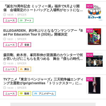
『誕生70周年記念 ミッフィー展』福井で9月より開
NEW
催 会場限定のトートバッグと入場料がセットにな…
18:05 ｜ SPICER
ニュース
アート
ELLEGARDEN、約3年ぶりとなるワンマンツアー『B
NEW
ad For Education Tour II (2026)』開催決定
18:01 ｜ SPICER
ニュース
音楽
森田剛、鈴木杏、峯田和伸が居酒屋のカウンターで何
NEW
か言いたげにこちらを見つめる 舞台『僕らの時代…
18:00 ｜ SPICER
ニュース
舞台
TVアニメ『東京リベンジャーズ』三天戦争編エンディ
NEW
ング主題歌がgo!go!vanillas「トリックスター」に…
18:00 ｜ SPICER
ニュース
動画
アニメ/ゲーム