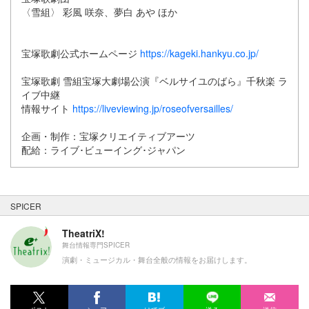
〈雪組〉 彩風 咲奈、夢白 あや ほか
宝塚歌劇公式ホームページ
https://kageki.hankyu.co.jp/
宝塚歌劇 雪組宝塚大劇場公演『ベルサイユのばら』千秋楽 ラ
イブ中継
情報サイト
https://liveviewing.jp/roseofversailles/
企画・制作：宝塚クリエイティブアーツ
配給：ライブ･ビューイング･ジャパン
SPICER
TheatriX!
舞台情報専門SPICER
演劇・ミュージカル・舞台全般の情報をお届けします。