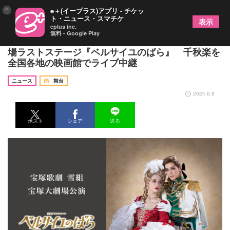
×
e＋(イープラス)アプリ - チケッ
ト・ニュース・スマチケ
表示
eplus inc.
無料 - Google Play
宝塚歌劇団 雪組トップスター 彩風咲奈の宝塚大劇
場ラストステージ『ベルサイユのばら』 千秋楽を
全国各地の映画館でライブ中継
ニュース
舞台
2024.6.8
ポスト
シェア
送る