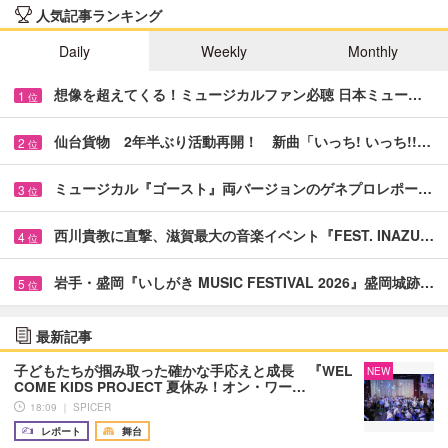
人気記事ランキング
Daily
Weekly
Monthly
想像を超えてくる！ミュージカルファン必聴 日本ミュー…
1
位
仙台貨物 2年半ぶり活動再開！ 新曲「いっち! いっち!!…
2
位
ミュージカル『ゴースト』両バージョンのゲネプロレポー…
3
位
西川貴教に直撃、滋賀最大の音楽イベント『FEST. INAZU…
4
位
岩手・盛岡『いしがき MUSIC FESTIVAL 2026』盛岡城跡…
5
位
最新記事
子どもたちが掴み取った確かな手応えと成長 『WEL
NEW
COME KIDS PROJECT 夏休み！オン・ワー…
18:09 ｜ SPICER
レポート
舞台