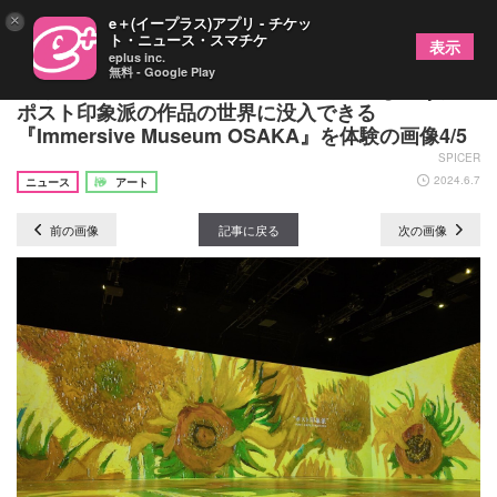
×
e＋(イープラス)アプリ - チケッ
ト・ニュース・スマチケ
表示
eplus inc.
無料 - Google Play
若き日のゴッホを演じた正門良規（Aぇ! group）、
ポスト印象派の作品の世界に没入できる
『Immersive Museum OSAKA』を体験の画像4/5
SPICER
2024.6.7
ニュース
アート
前の画像
記事に戻る
次の画像