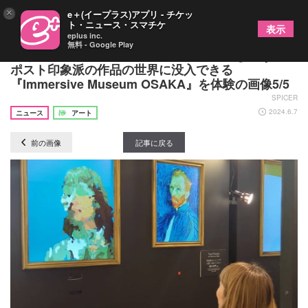
×
e＋(イープラス)アプリ - チケッ
ト・ニュース・スマチケ
表示
eplus inc.
無料 - Google Play
若き日のゴッホを演じた正門良規（Aぇ! group）、
ポスト印象派の作品の世界に没入できる
『Immersive Museum OSAKA』を体験の画像5/5
SPICER
2024.6.7
ニュース
アート
前の画像
記事に戻る