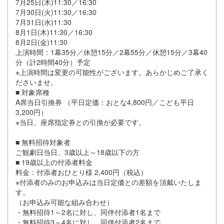
7月25日(木)11:30／16:30
7月30日(火)11:30／16:30
7月31日(水)11:30
8月1日(木)11:30／16:30
8月2日(金)11:30
上演時間：1幕35分／休憩15分／2幕55分／休憩15分／3幕40
分（計2時間40分）予定
※上演時間は変更の可能性がございます。あらかじめご了承く
ださいませ。
■ 対象席種
A席当日引換券 （平日定価：おとな4,800円／こども平日
3,200円）
※当日、座席指定券との引換が必要です。
■ 無料招待対象者
ご観劇日当日、3歳以上～18歳以下の方
■ 19歳以上の付添者料金
料金：付添者おひとり様 2,400円（税込）
※付添者のみのお申込みは当日定価との差額を頂戴いたしま
す。
（お申込み可能な組み合わせ）
・無料招待1～2名に対し、同伴付添者1名まで
・無料招待3～4名に対し、同伴付添者2名まで