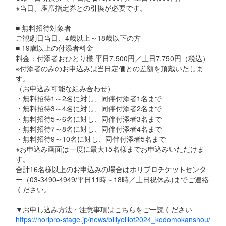
※当日、座席指定券との引換が必要です。
■ 無料招待対象者
ご観劇日当日、4歳以上～18歳以下の方
■ 19歳以上の付添者料金
料金：付添者おひとり様 平日7,500円／土日7,750円（税込）
※付添者のみのお申込みは当日定価との差額を頂戴いたしま
す。
（お申込み可能な組み合わせ）
・無料招待1～2名に対し、同伴付添者1名まで
・無料招待3～4名に対し、同伴付添者2名まで
・無料招待5～6名に対し、同伴付添者3名まで
・無料招待7～8名に対し、同伴付添者4名まで
・無料招待9～10名に対し、同伴付添者5名まで
※お申込み画面は一度に最大15名様までお申込みいただけま
す。
合計16名様以上のお申込みの場合はホリプロ
センタ
ー（03-3490-4949/平日11時～18時／土日祝休み)までご連絡
ください。
▼お申し込み方法・注意事項はこちらをご一読ください
https://horipro-stage.jp/news/billyelliot2024_kodomokanshou/