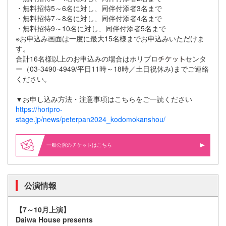
・無料招待5～6名に対し、同伴付添者3名まで
・無料招待7～8名に対し、同伴付添者4名まで
・無料招待9～10名に対し、同伴付添者5名まで
※お申込み画面は一度に最大15名様までお申込みいただけま
す。
合計16名様以上のお申込みの場合はホリプロ
センタ
ー（03-3490-4949/平日11時～18時／土日祝休み)までご連絡
ください。
▼お申し込み方法・注意事項はこちらをご一読ください
https://horipro-
stage.jp/news/peterpan2024_kodomokanshou/
一般公演の
はこちら
公演情報
【7～10月上演】
Daiwa House presents