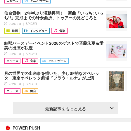
ニュース
アニメ/ゲーム
仙台貨物 2年半ぶり活動再開！ 新曲「いっち! いっ
ち!!」完成までの紆余曲折、トゥアーの見どころと…
2026.8.8 ｜ SPICER
動画
インタビュー
音楽
結那バースデーイベント2026のゲストで斉藤朱夏＆愛
美の出演が決定
2026.8.8 ｜ SPICER
ニュース
音楽
アニメ/ゲーム
月の世界での出来事を描いた、少しSF的なオペレッ
タ 東京オペレッタ劇場『フラウ・ルナ』が上演
2026.8.8 ｜ SPICER
ニュース
舞台
最新記事をもっと見る
POWER PUSH