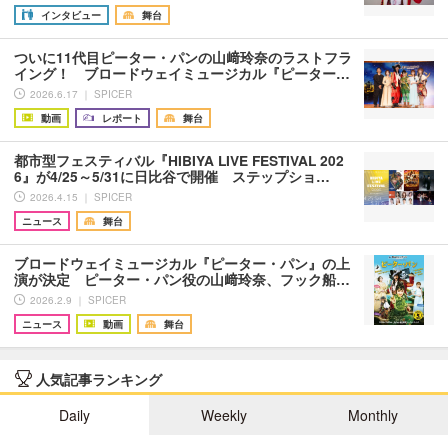
インタビュー
舞台
ついに11代目ピーター・パンの山﨑玲奈のラストフラ
イング！ ブロードウェイミュージカル『ピーター…
2026.6.17 ｜ SPICER
動画
レポート
舞台
都市型フェスティバル『HIBIYA LIVE FESTIVAL 202
6』が4/25～5/31に日比谷で開催 ステップショ…
2026.4.15 ｜ SPICER
ニュース
舞台
ブロードウェイミュージカル『ピーター・パン』の上
演が決定 ピーター・パン役の山﨑玲奈、フック船…
2026.2.9 ｜ SPICER
ニュース
動画
舞台
人気記事ランキング
Daily
Weekly
Monthly