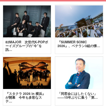
82MAJOR 次世代K-POPボ
『SUMMER SONIC
ーイズグループの“今”を
2026』、ベテラン3組の懐…
訊…
『スタクラ 2026 in 横浜』
「同窓会にはしたくない」
が開幕 今年も多彩なス
――15年ぶりに集う「第…
テ…