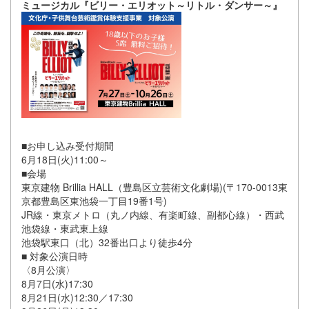
ミュージカル『ビリー・エリオット～リトル・ダンサー～』
■お申し込み受付期間
6月18日(火)11:00～
■会場
東京建物 Brillia HALL（豊島区立芸術文化劇場)(〒170-0013東
京都豊島区東池袋一丁目19番1号)
JR線・東京メトロ（丸ノ内線、有楽町線、副都心線）・西武
池袋線・東武東上線
池袋駅東口（北）32番出口より徒歩4分
■ 対象公演日時
〈8月公演〉
8月7日(水)17:30
8月21日(水)12:30／17:30