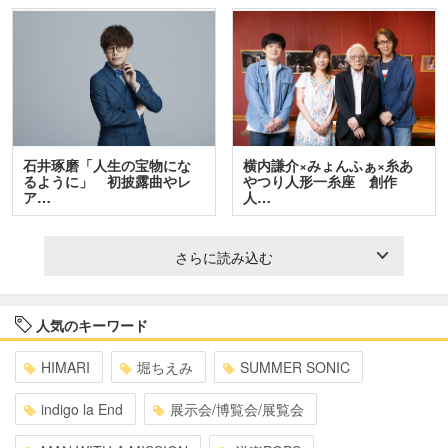
石井琢磨「人生の宝物にな
横内謙介×みょんふぁ×糸あ
るように」 初披露曲やレ
やつり人形一糸座 創作
ア…
人…
さらに読み込む
人気のキーワード
HIMARI
堀ちえみ
SUMMER SONIC
indigo la End
展示会/博覧会/展覧会