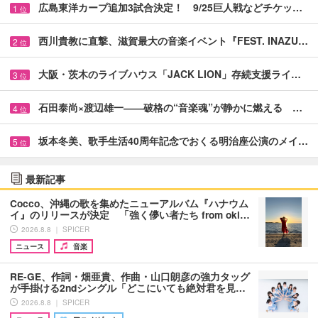
広島東洋カープ追加3試合決定！ 9/25巨人戦などチケッ…
1
位
西川貴教に直撃、滋賀最大の音楽イベント『FEST. INAZU…
2
位
大阪・茨木のライブハウス「JACK LION」存続支援ライ…
3
位
石田泰尚×渡辺雄一――破格の“音楽魂”が静かに燃える …
4
位
坂本冬美、歌手生活40周年記念でおくる明治座公演のメイ…
5
位
最新記事
Cocco、沖縄の歌を集めたニューアルバム『ハナウム
イ』のリリースが決定 「強く儚い者たち from oki…
2026.8.8 ｜ SPICER
ニュース
音楽
RE-GE、作詞・畑亜貴、作曲・山口朗彦の強力タッグ
が手掛ける2ndシングル「どこにいても絶対君を見…
2026.8.8 ｜ SPICER