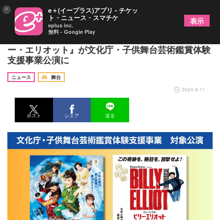
×
e＋(イープラス)アプリ - チケッ
ト・ニュース・スマチケ
表示
eplus inc.
無料 - Google Play
18歳以下を無料招待 『ピーター・パン』『ビリ
ー・エリオット』が文化庁・子供舞台芸術鑑賞体験
支援事業公演に
ニュース
舞台
2024.6.11
ポスト
シェア
送る