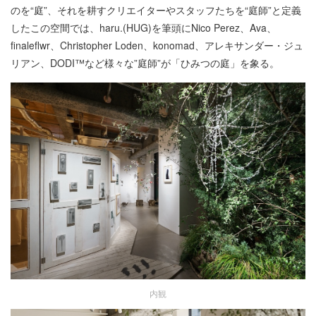
のを“庭”、それを耕すクリエイターやスタッフたちを“庭師”と定義
したこの空間では、haru.(HUG)を筆頭にNico Perez、Ava、
finaleflwr、Christopher Loden、konomad、アレキサンダー・ジュ
リアン、DODI™など様々な”庭師”が「ひみつの庭」を象る。
内観