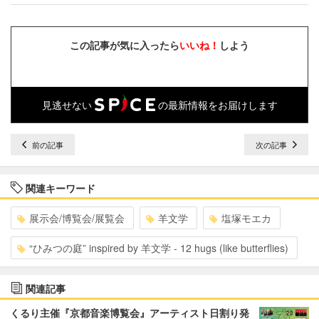
この記事が気に入ったら
いいね！
しよう
見逃せない
の最新情報をお届けします
前の記事
次の記事
関連キーワード
展示会/博覧会/展覧会
羊文学
塩塚モエカ
“ひみつの庭” inspired by 羊文学 - 12 hugs (like butterflies)
関連記事
くるり主催『京都音楽博覧会』アーティスト日割り発