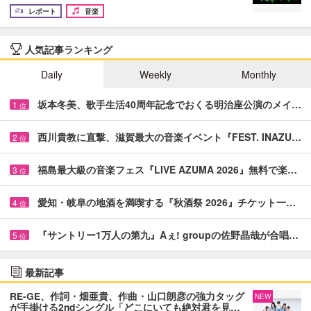
レポート
音楽
人気記事ランキング
Daily
Weekly
Monthly
坂本冬美、歌手生活40周年記念でおくる明治座公演のメイ…
1
位
西川貴教に直撃、滋賀最大の音楽イベント『FEST. INAZU…
2
位
福島最大級の音楽フェス『LIVE AZUMA 2026』無料で楽…
3
位
愛知・岐阜の地酒を満喫する『秋酒祭 2026』チケット一…
4
位
『サントリー1万人の第九』Aぇ! groupの佐野晶哉が合唱…
5
位
最新記事
RE-GE、作詞・畑亜貴、作曲・山口朗彦の強力タッグ
NEW
が手掛ける2ndシングル「どこにいても絶対君を見…