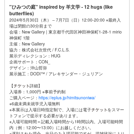
"ひみつの庭" inspired by 羊文学 - 12 hugs (like
butterflies)
2024年5月30日（木） ‒ 7月7日（日）12:00-20:00 ※最終入
場は閉館の30分前まで
会場：New Gallery | 東京都千代田区神田神保町1-28-1 mirio
神保町 1階
主催：New Gallery
協力：株式会社次世代 / F.C.L.S.
展示ディレクション：HUG
企画サポート：CON_
デザイン：沖山哲弥
展示施工：DODI™ / アレキサンダー・ジュリアン
【
詳細】
入場券：1,000円 ※事前予約制
ご購入ページ：
https://eplus.jp/himitsunoniwa/
※6歳未満未就学児入場無料
※本展示は入場日時指定制で、入場には電子
をスマー
トフォンで提示する必要があります。
※入場可能時間＝記載入場時間から1時間以内。入場可能時間
内（例：12:00〜13:00）にお越しください。
※遅刻された場合、当日のみ入場可能ですが、混雑状況により