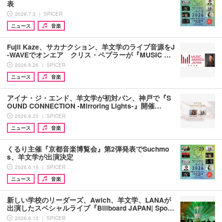
表
2026.7.3 ｜ SPICER
ニュース
音楽
Fujii Kaze、サカナクション、羊文学のライブ音源をJ
-WAVEでオンエア クリス・ペプラーが『MUSIC …
2026.6.26 ｜ SPICER
ニュース
音楽
アイナ・ジ・エンド、羊文学が初対バン、神戸で『S
OUND CONNECTION -Mirroring Lights-』開催…
2026.6.23 ｜ SPICER
ニュース
音楽
くるり主催『京都音楽博覧会』第2弾発表でSuchmo
s、羊文学が出演決定
2026.6.16 ｜ SPICER
ニュース
音楽
新しい学校のリーダーズ、Awich、羊文学、LANAが
出演したスペシャルライブ『Billboard JAPAN| Spo…
2026.6.12 ｜ SPICER