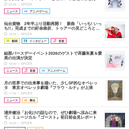
20:00 ｜ SPICER
ニュース
アニメ/ゲーム
仙台貨物 2年半ぶり活動再開！ 新曲「いっち! いっ
ち!!」完成までの紆余曲折、トゥアーの見どころと…
18:00 ｜ SPICER
動画
インタビュー
音楽
結那バースデーイベント2026のゲストで斉藤朱夏＆愛
美の出演が決定
18:00 ｜ SPICER
ニュース
音楽
アニメ/ゲーム
月の世界での出来事を描いた、少しSF的なオペレッ
タ 東京オペレッタ劇場『フラウ・ルナ』が上演
17:00 ｜ SPICER
ニュース
舞台
浦井健治「お化けの話なので、ぜひ劇場へ涼みに来
て」ミュージカル『ゴースト』初日前会見レポート
16:30 ｜ SPICER