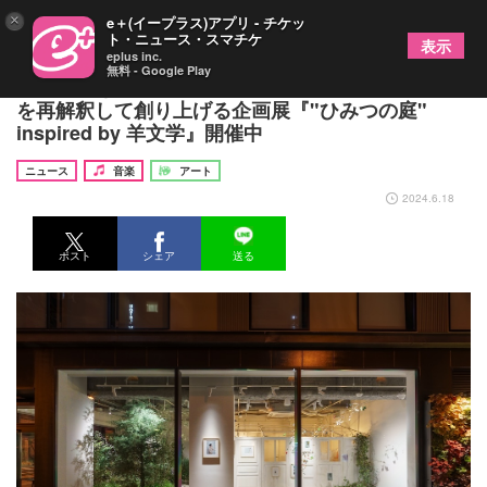
×
e＋(イープラス)アプリ - チケッ
ト・ニュース・スマチケ
表示
eplus inc.
無料 - Google Play
好評につき会期延長が決定 羊文学のフルアルバム
を再解釈して創り上げる企画展『"ひみつの庭"
inspired by 羊文学』開催中
ニュース
音楽
アート
2024.6.18
ポスト
シェア
送る