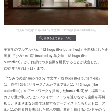
『"ひみつの庭" inspired by 羊文学 - 12 hugs (like butterflies)』
画像を全て表示（5件）
羊文学のフルアルバム『12 hugs (like butterflies)』を題材にした企
画展『"ひみつの庭" inspired by 羊文学 - 12 hugs (like
butterflies)』が、好評につき会期を延長することが決定した。
2024年7月7日（日）まで。
『"ひみつの庭" inspired by 羊文学 - 12 hugs (like butterflies)』
は、昨年12月にリリースされたフルアルバム『12 hugs (like
butterflies)』のアートワークを担当したharu.(HUG)が、塩塚モエ
カより受け取ったセルフライナーノーツを辿りながら楽曲を再解
釈し、さまざまな分野で活動するアーティストたちとともに、ア
ルバムの世界観を表現した展示空間。変化し続けるバンドそのも