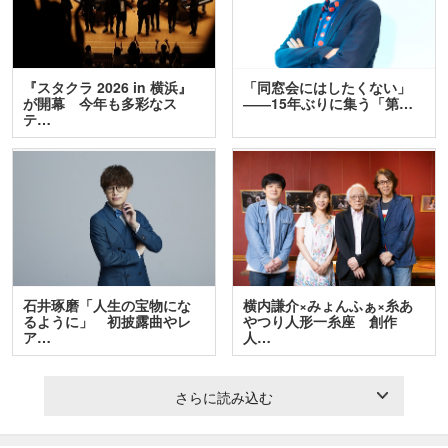
『スタクラ 2026 in 横浜』
「同窓会にはしたくない」
が開幕 今年も多彩なス
――15年ぶりに集う「第…
テ…
石井琢磨「人生の宝物にな
横内謙介×みょんふぁ×糸あ
るように」 初披露曲やレ
やつり人形一糸座 創作
ア…
人…
さらに読み込む