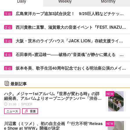
Daily
Weekly
Monthly
広島東洋カープ追加3試合決定！ 9/25巨人戦などチケッ…
1
位
西川貴教に直撃、滋賀最大の音楽イベント『FEST. INAZU…
2
位
大阪・茨木のライブハウス「JACK LION」存続支援ライ…
3
位
石田泰尚×渡辺雄一――破格の“音楽魂”が静かに燃える …
4
位
坂本冬美、歌手生活40周年記念でおくる明治座公演のメイ…
5
位
最新記事
ハク。メジャー1stアルバム『世界が変わる時』の詳
NEW
細発表、アルバムよりオープニングナンバー「渋谷…
21:00 ｜ SPICER
ニュース
音楽
川辺素（ミツメ）、初の自主企画『“行方不明”Releas
NEW
e Show at WWW』開催が決定