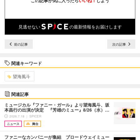
この記事が気に入ったら
いいね！
しよう
見逃せない
の最新情報をお届けします
前の記事
次の記事
関連キーワード
望海風斗
関連記事
ミュージカル『ファニー・ガール』より望海風斗、坂
本昌行の出演が決定 『芳雄のミュー』8/26（水）…
2026.7.18 ｜ SPICER
ニュース
舞台
ファニーなカンパニーが集結 ブロードウェイミュー