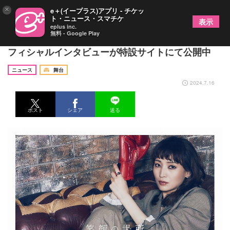
×
e＋(イープラス)アプリ - チケッ
ト・ニュース・スマチケ
表示
eplus inc.
無料 - Google Play
望海風斗、アルバムジャケットと収録曲が公開 オ
フィシャルインタビューが特設サイトにて公開中
ニュース
舞台
2024.7.16
ポスト
シェア
送る