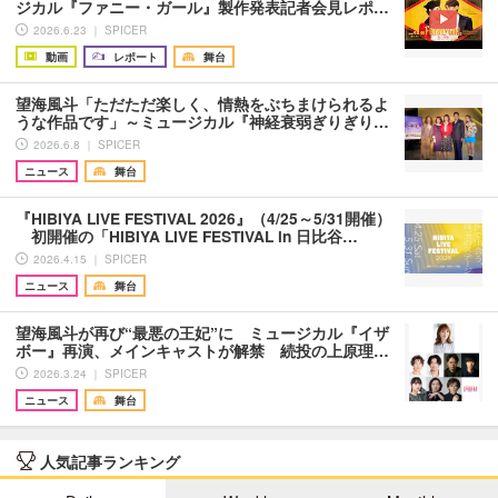
ジカル『ファニー・ガール』製作発表記者会見レポ…
2026.6.23 ｜ SPICER
動画
レポート
舞台
望海風斗「ただただ楽しく、情熱をぶちまけられるよ
うな作品です」～ミュージカル『神経衰弱ぎりぎり…
2026.6.8 ｜ SPICER
ニュース
舞台
『HIBIYA LIVE FESTIVAL 2026』（4/25～5/31開催）
初開催の「HIBIYA LIVE FESTIVAL in 日比谷…
2026.4.15 ｜ SPICER
ニュース
舞台
望海風斗が再び“最悪の王妃”に ミュージカル『イザ
ボー』再演、メインキャストが解禁 続投の上原理…
2026.3.24 ｜ SPICER
ニュース
舞台
人気記事ランキング