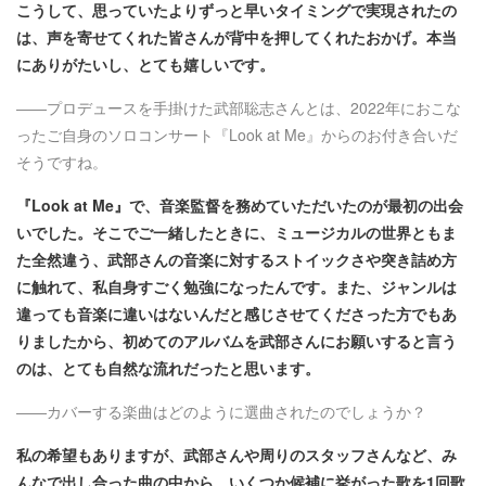
こうして、思っていたよりずっと早いタイミングで実現されたの
は、声を寄せてくれた皆さんが背中を押してくれたおかげ。本当
にありがたいし、とても嬉しいです。
――プロデュースを手掛けた武部聡志さんとは、2022年におこな
ったご自身のソロコンサート『Look at Me』からのお付き合いだ
そうですね。
『Look at Me』で、音楽監督を務めていただいたのが最初の出会
いでした。そこでご一緒したときに、ミュージカルの世界ともま
た全然違う、武部さんの音楽に対するストイックさや突き詰め方
に触れて、私自身すごく勉強になったんです。また、ジャンルは
違っても音楽に違いはないんだと感じさせてくださった方でもあ
りましたから、初めてのアルバムを武部さんにお願いすると言う
のは、とても自然な流れだったと思います。
――カバーする楽曲はどのように選曲されたのでしょうか？
私の希望もありますが、武部さんや周りのスタッフさんなど、み
んなで出し合った曲の中から、いくつか候補に挙がった歌を1回歌