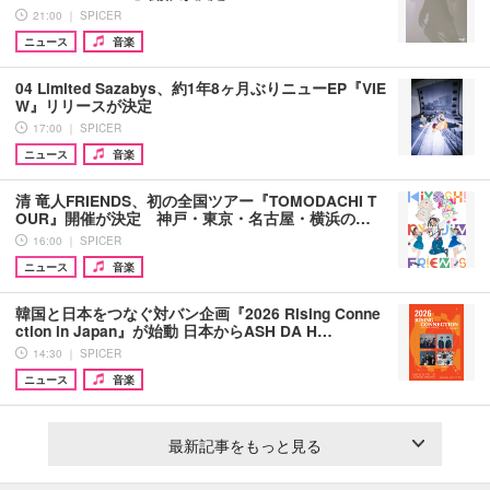
21:00 ｜ SPICER
ニュース
音楽
04 Limited Sazabys、約1年8ヶ月ぶりニューEP『VIE
W』リリースが決定
17:00 ｜ SPICER
ニュース
音楽
清 竜人FRIENDS、初の全国ツアー『TOMODACHI T
OUR』開催が決定 神戸・東京・名古屋・横浜の…
16:00 ｜ SPICER
ニュース
音楽
韓国と日本をつなぐ対バン企画『2026 Rising Conne
ction in Japan』が始動 日本からASH DA H…
14:30 ｜ SPICER
ニュース
音楽
最新記事をもっと見る