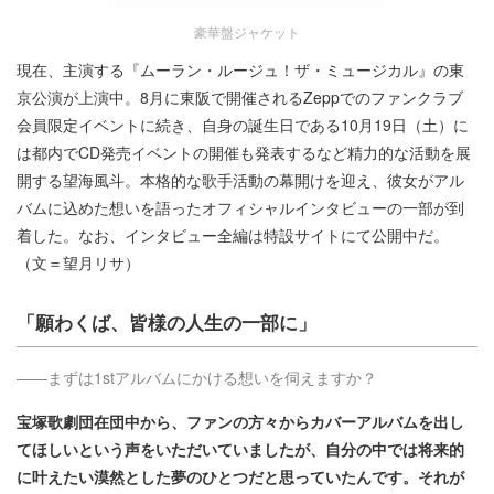
豪華盤ジャケット
現在、主演する『ムーラン・ルージュ！ザ・ミュージカル』の東
京公演が上演中。8月に東阪で開催されるZeppでのファンクラブ
会員限定イベントに続き、自身の誕生日である10月19日（土）に
は都内でCD発売イベントの開催も発表するなど精力的な活動を展
開する望海風斗。本格的な歌手活動の幕開けを迎え、彼女がアル
バムに込めた想いを語ったオフィシャルインタビューの一部が到
着した。なお、インタビュー全編は特設サイトにて公開中だ。
（文＝望月リサ）
「願わくば、皆様の人生の一部に」
――まずは1stアルバムにかける想いを伺えますか？
宝塚歌劇団在団中から、ファンの方々からカバーアルバムを出し
てほしいという声をいただいていましたが、自分の中では将来的
に叶えたい漠然とした夢のひとつだと思っていたんです。それが