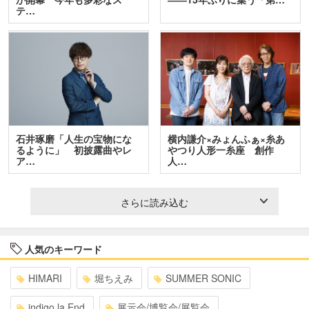
テ…
石井琢磨「人生の宝物にな
横内謙介×みょんふぁ×糸あ
るように」 初披露曲やレ
やつり人形一糸座 創作
ア…
人…
さらに読み込む
人気のキーワード
HIMARI
堀ちえみ
SUMMER SONIC
indigo la End
展示会/博覧会/展覧会