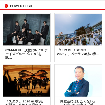
POWER PUSH
82MAJOR 次世代K-POPボ
『SUMMER SONIC
ーイズグループの“今”を
2026』、ベテラン3組の懐…
訊…
『スタクラ 2026 in 横浜』
「同窓会にはしたくない」
が開幕 今年も多彩なス
――15年ぶりに集う「第…