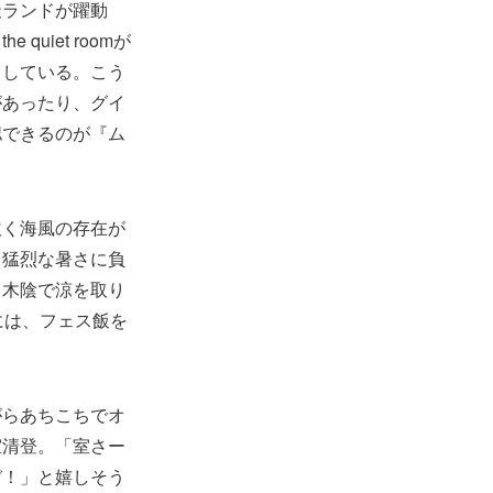
弁天ランドが躍動
iet roomが
こしている。こう
があったり、グイ
認できるのが『ム
吹く海風の存在が
、猛烈な暑さに負
、木陰で涼を取り
には、フェス飯を
がらあちこちでオ
室清登。「室さー
ぞ！」と嬉しそう