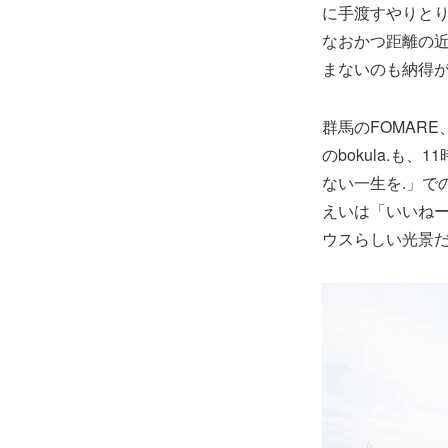
に手渡すやりと
なおかつ距離の
まないのも納得
群馬のFOMAR
のbokula.
ない一生を.」で
えいは「いいね
ウスらしい光景