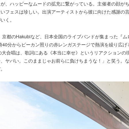
りが、ハッピーなムードの拡充に繋がっている。主催者の顔が
近いフェスは珍しい。出演アーティストから彼に向けた感謝の
がいく。
E、京都のHakubiなど、日本全国のライブバンドが集まった『
も、11時40分からピーカン照りの赤レンガステージで熱演を繰り広
の大合唱は、歌詞にある《本当に幸せ》というリアクションの
ー、ヤバい。このままじゃお前らに負けちまうな！」と笑う。
だ。