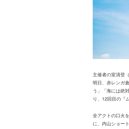
主催者の室清登（S
明日、赤レンガ
う」「海には絶対
り、12回目の『
全アクトの口火
に、内山ショー