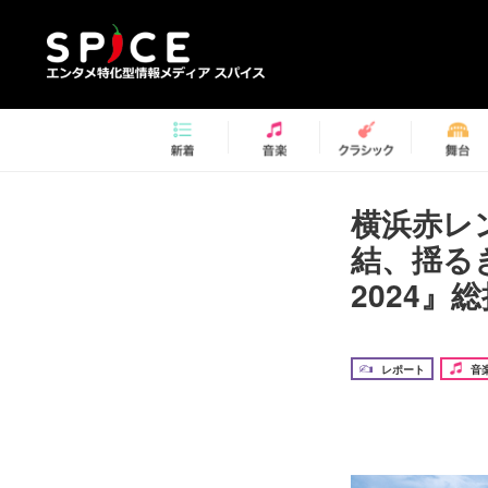
横浜赤レ
結、揺るぎ
2024』
レポート
音