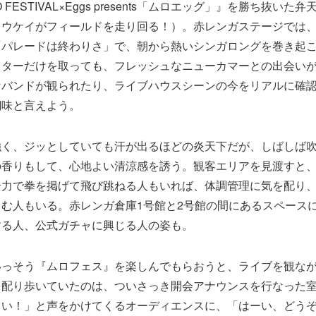
FESTIVAL×Eggs presents「ムロエッグ」』を勝ち抜いた
ケイがフィールドを走り回る！）。赤レンガステージでは、the qu
「パレードは終わりさ」で、朝から熱いシンガロングを巻き起
ッターだけを取っても、フレッシュなニューカマーとの出会い
なバンドが観られたり、ライブハウスシーンの今をリアルに確
醐味と言えよう。
強く、ジッとしていても汗が出るほどの炎天下だが、しばしば
の香りもして、心地よい清涼感を誘う。観客エリアを見渡すと
全力で拳を掲げて飛び跳ねる人もいれば、体調管理に気を配り
む人もいる。赤レンガ倉庫1号館と2号館の間にあるスペース
する人、公式ガチャに興じる人の姿も。
いっそう『ムロフェス』を楽しんでもらおうと、ライブを観な
を配り歩いていたのは、ついさっき開会アナウンスを行なった
さい！」と声をかけてくるオーディエンスに、「はーい、どう