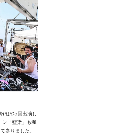
以降ほぼ毎回出演し
ューン「藍染」も颯
って参りました。