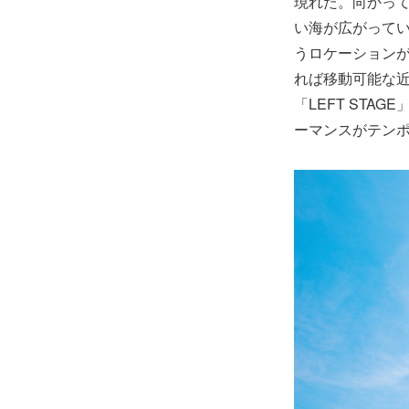
現れた。向かっ
い海が広がって
うロケーション
れば移動可能な
「LEFT STA
ーマンスがテン