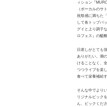
ィション『MURO 
（ボーカルのサトウ
祝祭感に満ちた
して各トップバ
グイと上り調子
ロフェス』の醍
日差しがとても
ありがたい。潮
けることなく、
つつライブを楽し
食べて栄養補給
そんな中でより
リジナルピック
ん、ピックくだ