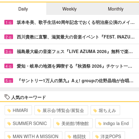
Daily
Weekly
Monthly
坂本冬美、歌手生活40周年記念でおくる明治座公演のメイ…
1
位
西川貴教に直撃、滋賀最大の音楽イベント『FEST. INAZU…
2
位
福島最大級の音楽フェス『LIVE AZUMA 2026』無料で楽…
3
位
愛知・岐阜の地酒を満喫する『秋酒祭 2026』チケット一…
4
位
『サントリー1万人の第九』Aぇ! groupの佐野晶哉が合唱…
5
位
人気のキーワード
HIMARI
展示会/博覧会/展覧会
堀ちえみ
SUMMER SONIC
美術館/博物館
indigo la End
MAN WITH A MISSION
格闘技
洋楽POPS