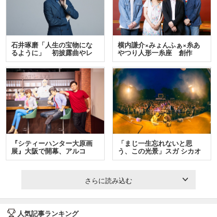
石井琢磨「人生の宝物にな
横内謙介×みょんふぁ×糸あ
るように」 初披露曲やレ
やつり人形一糸座 創作
ア…
人…
『シティーハンター大原画
「まじ一生忘れないと思
展』大阪で開幕、アルコ
う、この光景」スガ シカオ
＆…
と…
さらに読み込む
人気記事ランキング