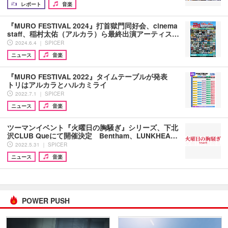
レポート
音楽
『MURO FESTIVAL 2024』打首獄門同好会、cinema
staff、稲村太佑（アルカラ）ら最終出演アーティス…
2024.6.4 ｜ SPICER
ニュース
音楽
『MURO FESTIVAL 2022』タイムテーブルが発表
トリはアルカラとハルカミライ
2022.7.1 ｜ SPICER
ニュース
音楽
ツーマンイベント『火曜日の胸騒ぎ』シリーズ、下北
沢CLUB Queにて開催決定 Bentham、LUNKHEA…
2022.5.31 ｜ SPICER
ニュース
音楽
POWER PUSH