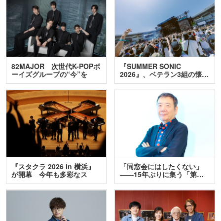
82MAJOR 次世代K-POPボ
『SUMMER SONIC
ーイズグループの“今”を
2026』、ベテラン3組の懐…
訊…
『スタクラ 2026 in 横浜』
「同窓会にはしたくない」
が開幕 今年も多彩なス
――15年ぶりに集う「第…
テ…