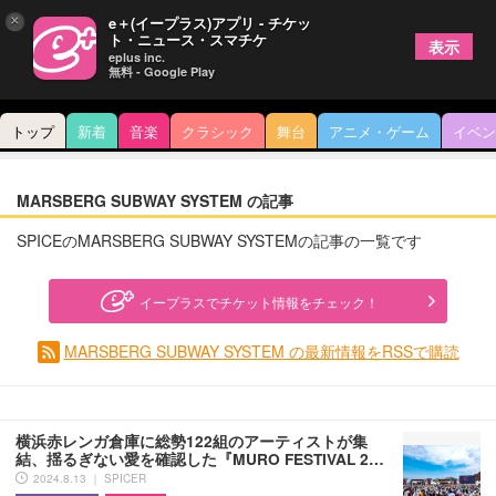
×
e＋(イープラス)アプリ - チケッ
ト・ニュース・スマチケ
表示
eplus inc.
無料 - Google Play
トップ
新着
音楽
クラシック
舞台
アニメ・ゲーム
イベン
MARSBERG SUBWAY SYSTEM の記事
SPICEのMARSBERG SUBWAY SYSTEMの記事の一覧です
イープラスでチケット情報をチェック！
MARSBERG SUBWAY SYSTEM の最新情報をRSSで購読
横浜赤レンガ倉庫に総勢122組のアーティストが集
結、揺るぎない愛を確認した『MURO FESTIVAL 2…
2024.8.13 ｜ SPICER