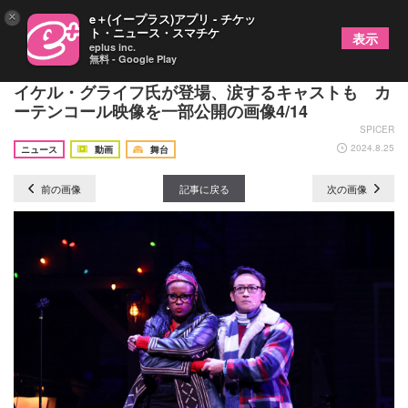
×
e＋(イープラス)アプリ - チケッ
ト・ニュース・スマチケ
表示
eplus inc.
無料 - Google Play
日米合作『RENT』初日にオリジナル版演出家のマ
イケル・グライフ氏が登場、涙するキャストも カ
ーテンコール映像を一部公開の画像4/14
SPICER
2024.8.25
ニュース
動画
舞台
前の画像
記事に戻る
次の画像