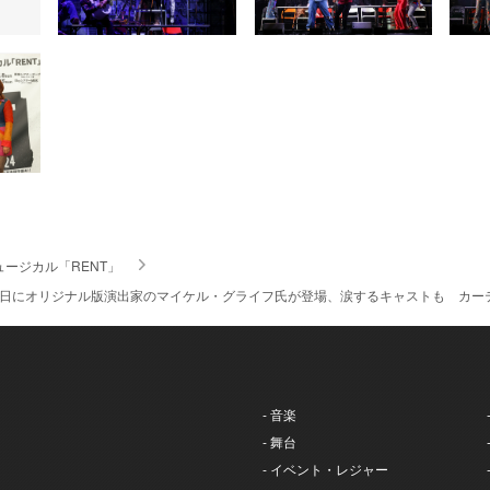
ュージカル「RENT」
初日にオリジナル版演出家のマイケル・グライフ氏が登場、涙するキャストも カー
- 音楽
- 舞台
- イベント・レジャー