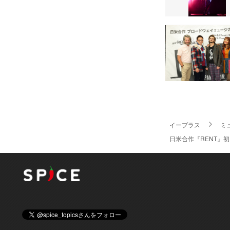
イープラス
ミ
日米合作『RENT』