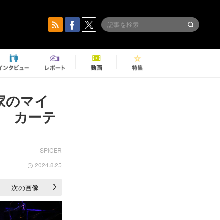
家のマイ
 カーテ
SPICER
2024.8.25
次の画像