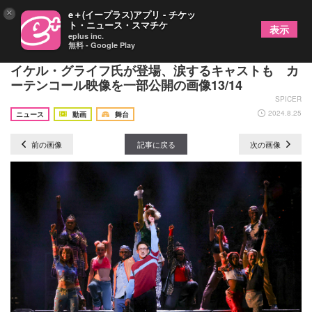
×
e＋(イープラス)アプリ - チケッ
ト・ニュース・スマチケ
表示
eplus inc.
無料 - Google Play
日米合作『RENT』初日にオリジナル版演出家のマ
イケル・グライフ氏が登場、涙するキャストも カ
ーテンコール映像を一部公開の画像13/14
SPICER
2024.8.25
ニュース
動画
舞台
前の画像
記事に戻る
次の画像