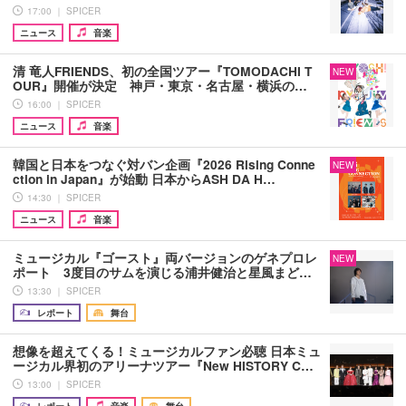
17:00 ｜ SPICER
ニュース
音楽
清 竜人FRIENDS、初の全国ツアー『TOMODACHI T
NEW
OUR』開催が決定 神戸・東京・名古屋・横浜の…
16:00 ｜ SPICER
ニュース
音楽
韓国と日本をつなぐ対バン企画『2026 Rising Conne
NEW
ction in Japan』が始動 日本からASH DA H…
14:30 ｜ SPICER
ニュース
音楽
ミュージカル『ゴースト』両バージョンのゲネプロレ
NEW
ポート 3度目のサムを演じる浦井健治と星風まど…
13:30 ｜ SPICER
レポート
舞台
想像を超えてくる！ミュージカルファン必聴 日本ミュ
ージカル界初のアリーナツアー『New HISTORY C…
13:00 ｜ SPICER