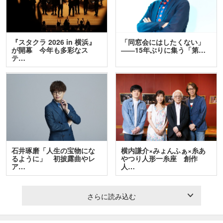
『スタクラ 2026 in 横浜』
「同窓会にはしたくない」
が開幕 今年も多彩なス
――15年ぶりに集う「第…
テ…
石井琢磨「人生の宝物にな
横内謙介×みょんふぁ×糸あ
るように」 初披露曲やレ
やつり人形一糸座 創作
ア…
人…
さらに読み込む