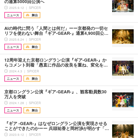
の通算5000回公演へ
2025.9.12 ｜ SPICER
ニュース
舞台
AIの時代に問う「人間とは何だ」ーー京都発の一切セ
リフを使わない舞台『ギア-GEAR-』通算4,900回公…
2025.6.24 ｜ SPICER
ニュース
舞台
12周年迎えた京都ロングラン公演『ギア-GEAR-』か
らコメント到着「愚直に作品の改良を重ね、変化を…
2024.4.3 ｜ SPICER
ニュース
舞台
京都ロングラン公演『ギア-GEAR-』、観客動員数30
万人を突破
2024.1.28 ｜ SPICER
ニュース
舞台
『ギア -GEAR-』はなぜロングラン公演を実現させる
ことができたのかーー 兵頭祐香と岡村渉が明かす「…
2023.9.12 ｜ SPICER