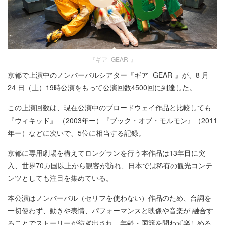
『ギア -GEAR-』
京都で上演中のノンバーバルシアター『ギア -GEAR-』が、
8 月
24 日（土）19時公演をもって
公演回数4500回に到達した。
この上演回数は、現在公演中のブロードウェイ作品と比較しても
『ウィキッド』 （2003年ー）『ブック・オブ・モルモン』（2011
年ー）などに次いで、5位に相当する記録。
京都に専用劇場を構えてロングランを行う本作品は13年目に突
入、世界70カ国以上から観客が訪れ、日本では稀有の観光コンテ
ンツとしても注目を集めている。
本公演はノンバーバル（セリフを使わない）作品のため、台詞を
一切使わず、動きや表情、パフォーマンスと映像や音楽が 融合す
ることでストーリーが紡ぎ出され、年齢・国籍を問わず楽しめる