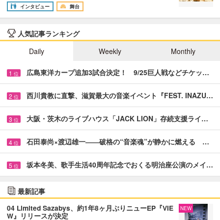
インタビュー
舞台
人気記事ランキング
Daily
Weekly
Monthly
広島東洋カープ追加3試合決定！ 9/25巨人戦などチケッ…
1
位
西川貴教に直撃、滋賀最大の音楽イベント『FEST. INAZU…
2
位
大阪・茨木のライブハウス「JACK LION」存続支援ライ…
3
位
石田泰尚×渡辺雄一――破格の“音楽魂”が静かに燃える …
4
位
坂本冬美、歌手生活40周年記念でおくる明治座公演のメイ…
5
位
最新記事
04 Limited Sazabys、約1年8ヶ月ぶりニューEP『VIE
NEW
W』リリースが決定