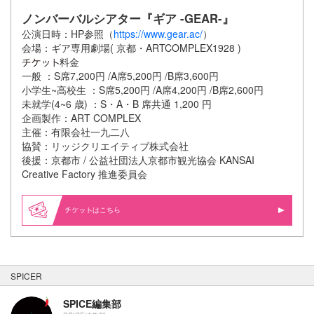
ノンバーバルシアター『ギア -GEAR-』
公演日時：HP参照（
https://www.gear.ac/
）
会場：ギア専用劇場( 京都・ARTCOMPLEX1928 )
料金
一般 ：S席7,200円 /A席5,200円 /B席3,600円
小学生~高校生 ：S席5,200円 /A席4,200円 /B席2,600円
未就学(4~6 歳) ：S・A・B 席共通 1,200 円
企画製作：ART COMPLEX
主催：有限会社一九二八
協賛：リッジクリエイティブ株式会社
後援：京都市 / 公益社団法人京都市観光協会 KANSAI
Creative Factory 推進委員会
はこちら
SPICER
SPICE編集部