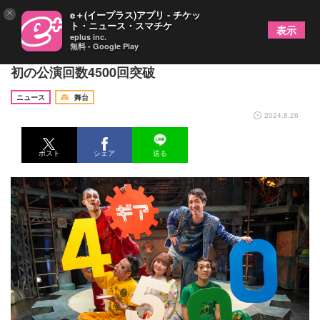
×
e＋(イープラス)アプリ - チケッ
ト・ニュース・スマチケ
表示
eplus inc.
無料 - Google Play
京都発のノンバーバル舞台『ギア-GEAR-』が史上
初の公演回数4500回突破
ニュース
舞台
2024.8.26
ポスト
シェア
送る