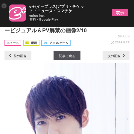
×
e＋(イープラス)アプリ - チケッ
ト・ニュース・スマチケ
表示
eplus inc.
無料 - Google Play
アニメ『ばなにゃ あらうんど ざ わーるど』ティザ
ービジュアル＆PV解禁の画像2/10
SPICER
2024.8.27
ニュース
動画
アニメ/ゲーム
前の画像
記事に戻る
次の画像