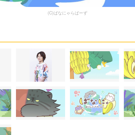
(C)ばなにゃらばーず