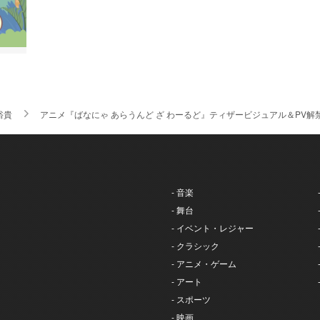
裕貴
アニメ『ばなにゃ あらうんど ざ わーるど』ティザービジュアル＆PV解
- 音楽
- 舞台
- イベント・レジャー
- クラシック
- アニメ・ゲーム
- アート
- スポーツ
- 映画