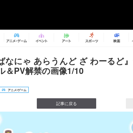
ばなにゃ あらうんど ざ わーるど
＆PV解禁の画像1/10
アニメ/ゲーム
記事に戻る