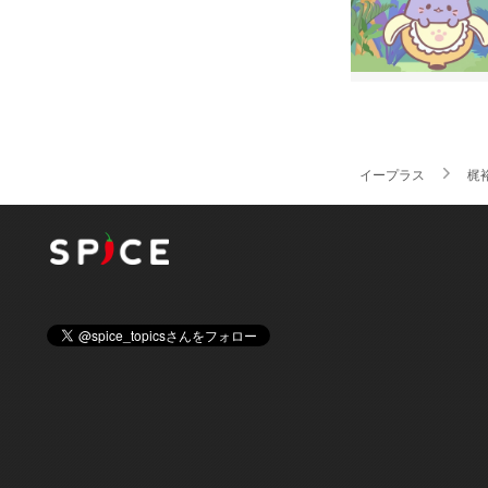
イープラス
梶