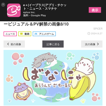
×
e＋(イープラス)アプリ - チケッ
ト・ニュース・スマチケ
表示
eplus inc.
無料 - Google Play
アニメ『ばなにゃ あらうんど ざ わーるど』ティザ
ービジュアル＆PV解禁の画像8/10
SPICER
2024.8.27
ニュース
動画
アニメ/ゲーム
前の画像
記事に戻る
次の画像