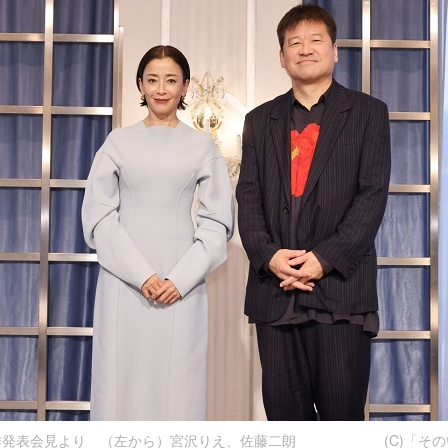
作発表会見より （左から）宮沢りえ、佐藤二朗 (C)「その