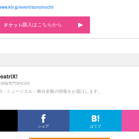
/www.ktv.jp/event/sonoinochi/
購入はこちらから
eatriX!
情報専門SPICER
劇・ミュージカル・舞台全般の情報をお届けします。
シェア
はてブ