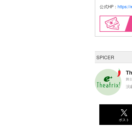
公式HP：
https:/
SPICER
Th
舞台
演
ポスト