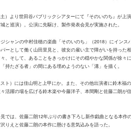
9日（土）より世田谷パブリックシアターにて『そのいのち』が上
宮城と巡演）。公演に先駆け、製作発表会見が実施された。
ジシャンの中村佳穂の楽曲「そのいのち」（2018）にインス
ルパーとして働く山田里見と、彼女の雇い主で障がいを持った
日々、そして、あることをきっかけにその穏やかな関係が徐々
と「持たざる者」の間にある埋めようのない「溝」を描く。
ャスト）には佳山明と上甲にか。また、その他出演者に鈴木福
益々活躍の場を広げる鈴木楽や今藤洋子、本間剛と佐藤二朗が
見では、佐藤二朗12年ぶりの書き下ろし新作戯曲となる本作
宮沢りえと佐藤二朗の本作に懸ける意気込みを語った。