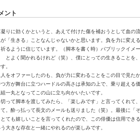
メント
肩凝りに効くかというと、あえて付けた傷を補おうとして血の
れが「生きる」ことなんじゃないかと思います。負を力に変え
を祈るように信じています。（脚本を書く時）パブリックイメ
？ とよく聞かれるけれど（笑）、僕にとっての生きることを
です。
二人をオファーしたのも、負が力に変わることをこの目で見た
持つ方が舞台に立つハードルの高さは承知の上で、乗り超える
座組一丸となってこの山に立ち向かいたいです。
い切って脚本を渡してみたら、「楽しみです」と言ってくれて
って。酔っ払って長文のメールも送りました（笑）。最後に「
てとても嬉しいことを言ってくれたので、この俳優は信用でき
いう大きな存在と一緒にやれるのが楽しみです。