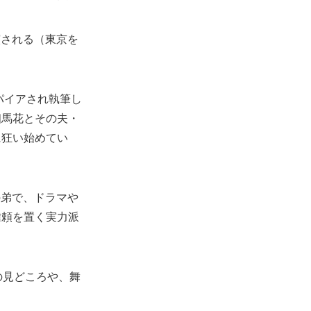
演される（東京を
パイアされ執筆し
相馬花とその夫・
に狂い始めてい
の弟で、ドラマや
信頼を置く実力派
の見どころや、舞