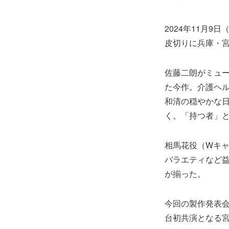
2024年11月
皮切りに兵庫・
佐藤二朗がミュー
た今作。介護ヘ
和清の穏やかな
く。「持つ者」
相馬花役（Wキ
バラエティなど
が揃った。
今回の製作発表会
台初共演となる