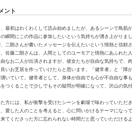
メント
て、最初はわくわくして読み始めましたが、あるシーンで鳥肌
その瞬間にこの作品に参加したいという気持ちが湧き上がりま
が、二朗さんが書いたメッセージを伝えたいという情熱と信頼
す。佐藤二朗さんは、人間としてのユーモアと情熱にあふれた
自由なお二人が出演されますが、彼女たちが自由な気持ちで、
に良いお芝居を作っていけたらと思います。「健常者」と「障
が湧いていて。健常者として、身体が自由でも心が不自由な事
品をつくることで少しでもその疑問が明確になって、沢山の気
いた方には、私が衝撃を受けたシーンを劇場で味わっていただ
人、愛した人のことを考えると、心に問いかけるテーマになっ
に来てくださった方に忘れられない時間だと思っていただける