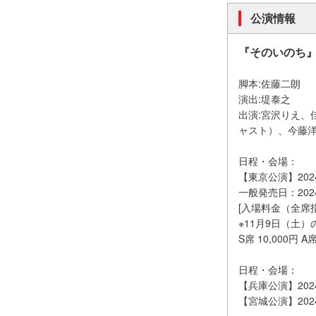
公演情報
『そのいのち
脚本:佐藤二朗
演出:堤泰之
出演:宮沢りえ、
ャスト）、今藤
日程・会場：
【東京公演】20
一般発売日：202
[入場料金（全席指定
※11月9日（土
S席 10,000円
日程・会場：
【兵庫公演】20
【宮城公演】20