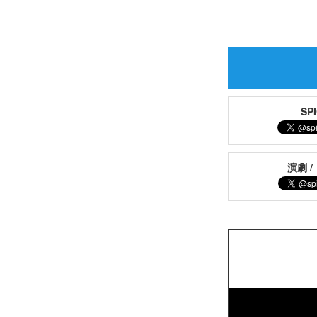
S
演劇 /