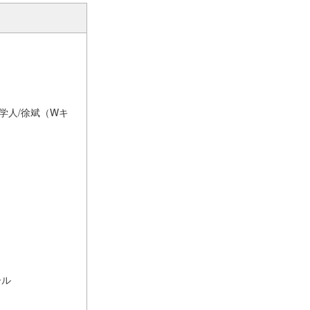
学人/徐斌（Wキ
ール