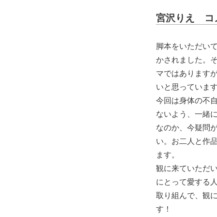
宮沢りえ コ
脚本をいただい
かされました。
マではあります
いと思っていま
今回は身体の不
ないよう、一緒
なのか、今疑問
い。お二人と作
ます。
観に来ていただ
にとって愛する
取り組んで、観
す！