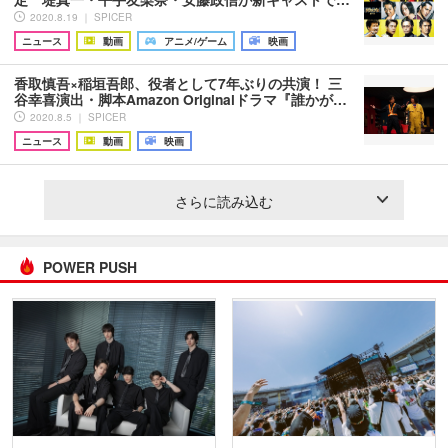
2020.8.19 ｜ SPICER
ニュース
動画
アニメ/ゲーム
映画
香取慎吾×稲垣吾郎、役者として7年ぶりの共演！ 三
谷幸喜演出・脚本Amazon Originalドラマ『誰かが…
2020.8.5 ｜ SPICER
ニュース
動画
映画
さらに読み込む
POWER PUSH