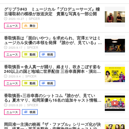
グリブラ#43 ミュージカル『プロデューサーズ』稽
古場取材の模様が放送決定 貴重な写真を一部公開
2020.10.27 ｜ SPICER
ニュース
舞台
香取慎吾は「面白いやつ」を求められ、宮澤エマはミ
ュージカル女優の本領を発揮 『誰かが、見ている』…
2020.9.17 ｜ SPICER
ニュース
動画
映画
香取慎吾＝舎人真一が踊り、絡まり、吹きこぼす姿を
240以上の国と地域に世界配信 三谷幸喜脚本・演出…
2020.9.4 ｜ SPICER
ニュース
動画
映画
香取慎吾×三谷幸喜のシットコム『誰かが、見てい
る』夏木マリ、松岡茉優ら16名の追加キャスト情報…
2020.8.20 ｜ SPICER
ニュース
映画
岡田准一主演の映画『ザ・ファブル』シリーズ化が決
定 堤真一・平手友梨奈・安藤政信が新キャストで…