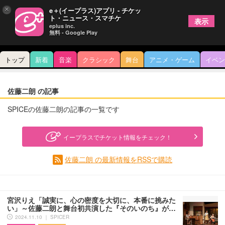
×
e＋(イープラス)アプリ - チケッ
ト・ニュース・スマチケ
表示
eplus inc.
無料 - Google Play
トップ
新着
音楽
クラシック
舞台
アニメ・ゲーム
イベン
佐藤二朗 の記事
SPICEの佐藤二朗の記事の一覧です
イープラスでチケット情報をチェック！
佐藤二朗 の最新情報をRSSで購読
宮沢りえ「誠実に、心の密度を大切に、本番に挑みた
い」～佐藤二朗と舞台初共演した『そのいのち』が…
2024.11.10 ｜ SPICER