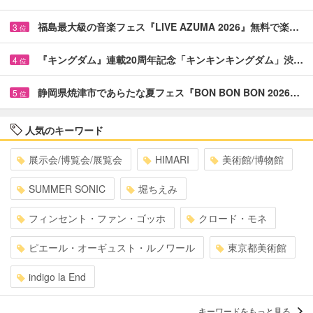
福島最大級の音楽フェス『LIVE AZUMA 2026』無料で楽…
3
位
『キングダム』連載20周年記念「キンキンキングダム」渋…
4
位
静岡県焼津市であらたな夏フェス『BON BON BON 2026…
5
位
人気のキーワード
展示会/博覧会/展覧会
HIMARI
美術館/博物館
SUMMER SONIC
堀ちえみ
フィンセント・ファン・ゴッホ
クロード・モネ
ピエール・オーギュスト・ルノワール
東京都美術館
indigo la End
キーワードをもっと見る