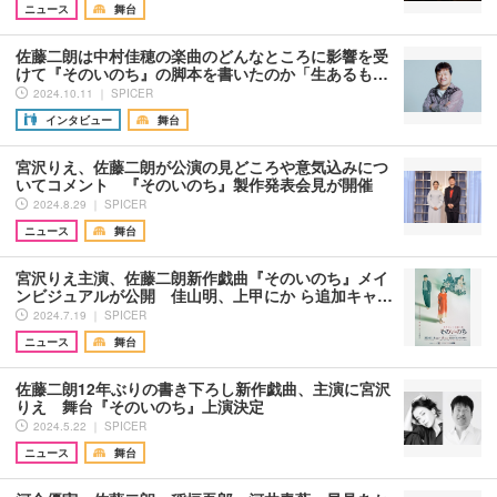
ニュース
舞台
佐藤二朗は中村佳穂の楽曲のどんなところに影響を受
けて『そのいのち』の脚本を書いたのか「生あるも…
2024.10.11 ｜ SPICER
インタビュー
舞台
宮沢りえ、佐藤二朗が公演の見どころや意気込みにつ
いてコメント 『そのいのち』製作発表会見が開催
2024.8.29 ｜ SPICER
ニュース
舞台
宮沢りえ主演、佐藤二朗新作戯曲『そのいのち』メイ
ンビジュアルが公開 佳山明、上甲にか ら追加キャ…
2024.7.19 ｜ SPICER
ニュース
舞台
佐藤二朗12年ぶりの書き下ろし新作戯曲、主演に宮沢
りえ 舞台『そのいのち』上演決定
2024.5.22 ｜ SPICER
ニュース
舞台