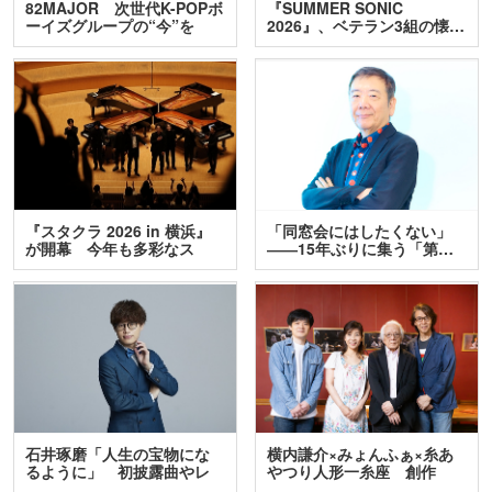
82MAJOR 次世代K-POPボ
『SUMMER SONIC
ーイズグループの“今”を
2026』、ベテラン3組の懐…
訊…
『スタクラ 2026 in 横浜』
「同窓会にはしたくない」
が開幕 今年も多彩なス
――15年ぶりに集う「第…
テ…
石井琢磨「人生の宝物にな
横内謙介×みょんふぁ×糸あ
るように」 初披露曲やレ
やつり人形一糸座 創作
ア…
人…