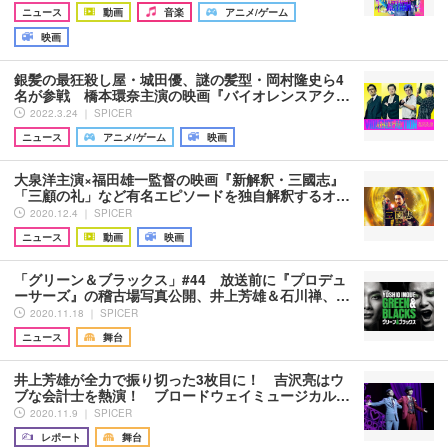
ニュース
動画
音楽
アニメ/ゲーム
映画
銀髪の最狂殺し屋・城田優、謎の髪型・岡村隆史ら4
名が参戦 橋本環奈主演の映画『バイオレンスアク…
2022.3.24 ｜ SPICER
ニュース
アニメ/ゲーム
映画
大泉洋主演×福田雄一監督の映画『新解釈・三國志』
「三顧の礼」など有名エピソードを独自解釈するオ…
2020.12.4 ｜ SPICER
ニュース
動画
映画
「グリーン＆ブラックス」#44 放送前に『プロデュ
ーサーズ』の稽古場写真公開、井上芳雄＆石川禅、…
2020.11.18 ｜ SPICER
ニュース
舞台
井上芳雄が全力で振り切った3枚目に！ 吉沢亮はウ
ブな会計士を熱演！ ブロードウェイミュージカル…
2020.11.9 ｜ SPICER
レポート
舞台