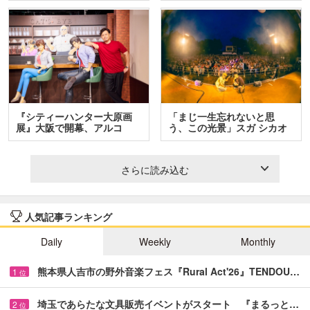
『シティーハンター大原画
「まじ一生忘れないと思
展』大阪で開幕、アルコ
う、この光景」スガ シカオ
＆…
と…
さらに読み込む
人気記事ランキング
Daily
Weekly
Monthly
熊本県人吉市の野外音楽フェス『Rural Act'26』TENDOU…
1
位
埼玉であらたな文具販売イベントがスタート 『まるっと…
2
位