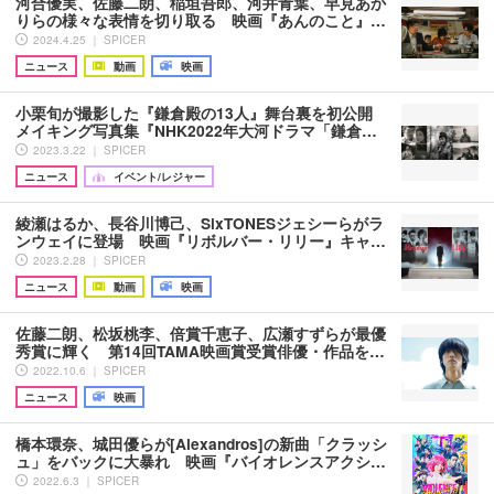
河合優実、佐藤二朗、稲垣吾郎、河井青葉、早見あか
りらの様々な表情を切り取る 映画『あんのこと』…
2024.4.25 ｜ SPICER
ニュース
動画
映画
小栗旬が撮影した『鎌倉殿の13人』舞台裏を初公開
メイキング写真集『NHK2022年大河ドラマ「鎌倉…
2023.3.22 ｜ SPICER
ニュース
イベント/レジャー
綾瀬はるか、長谷川博己、SixTONESジェシーらがラ
ンウェイに登場 映画『リボルバー・リリー』キャ…
2023.2.28 ｜ SPICER
ニュース
動画
映画
佐藤二朗、松坂桃李、倍賞千恵子、広瀬すずらが最優
秀賞に輝く 第14回TAMA映画賞受賞俳優・作品を…
2022.10.6 ｜ SPICER
ニュース
映画
橋本環奈、城田優らが[Alexandros]の新曲「クラッシ
ュ」をバックに大暴れ 映画『バイオレンスアクシ…
2022.6.3 ｜ SPICER